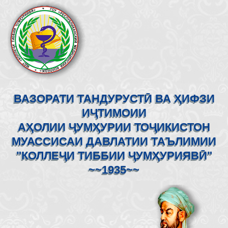
ВАЗОРАТИ ТАНДУРУСТӢ ВА ҲИФЗИ
ИҶТИМОИИ
АҲОЛИИ ҶУМҲУРИИ ТОҶИКИСТОН
МУАССИСАИ ДАВЛАТИИ ТАЪЛИМИИ
"КОЛЛЕҶИ ТИББИИ ҶУМҲУРИЯВӢ"
~~1935~~