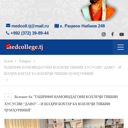
medcoll.tj@mail.ru
к. Раҳмон Набиев 248
+992 (372) 39-89-44
Асосӣ
Хабарҳо
ТАШРИФИ НАМОЯНДАГОНИ КОЛЛЕҶИ ТИББИИ ХУСУСИИ “ДАВО” – И
ШАҲРИ БОХТАР БА КОЛЛЕҶИ ТИББИИ ҶУМҲУРИЯВӢ
Бозгашт ба "ТАШРИФИ НАМОЯНДАГОНИ КОЛЛЕҶИ ТИББИИ
ХУСУСИИ “ДАВО” – И ШАҲРИ БОХТАР БА КОЛЛЕҶИ ТИББИИ
ҶУМҲУРИЯВӢ"