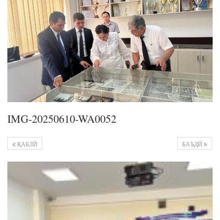
IMG-20250610-WA0052
ҚАБЛӢ
БАЪДӢ