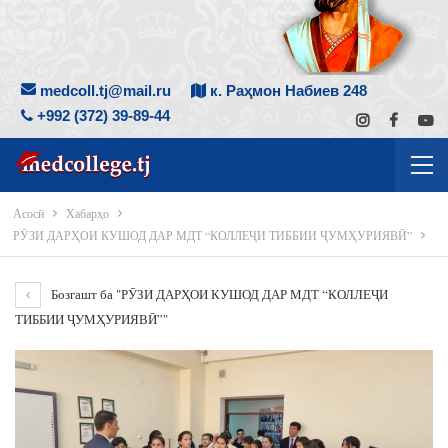
medcoll.tj@mail.ru
к. Раҳмон Набиев 248
+992 (372) 39-89-44
Асосӣ
Хабарҳо
РӮЗИ ДАРҲОИ КУШОД ДАР МДТ “КОЛЛЕҶИ ТИББИИ ҶУМҲУРИЯВӢ”
Бозгашт ба "РӮЗИ ДАРҲОИ КУШОД ДАР МДТ “КОЛЛЕҶИ
ТИББИИ ҶУМҲУРИЯВӢ”"