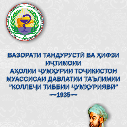
ВАЗОРАТИ ТАНДУРУСТӢ ВА ҲИФЗИ
ИҶТИМОИИ
АҲОЛИИ ҶУМҲУРИИ ТОҶИКИСТОН
МУАССИСАИ ДАВЛАТИИ ТАЪЛИМИИ
"КОЛЛЕҶИ ТИББИИ ҶУМҲУРИЯВӢ"
~~1935~~