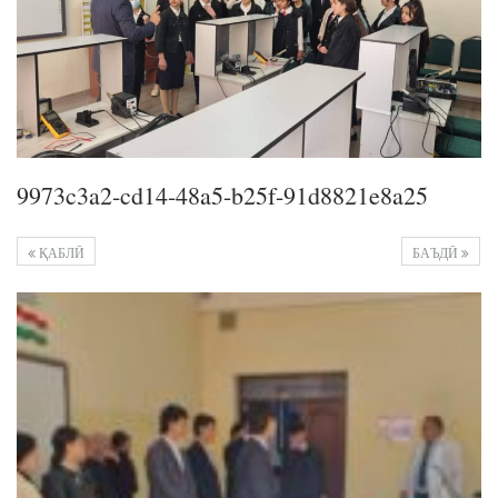
9973c3a2-cd14-48a5-b25f-91d8821e8a25
ҚАБЛӢ
БАЪДӢ