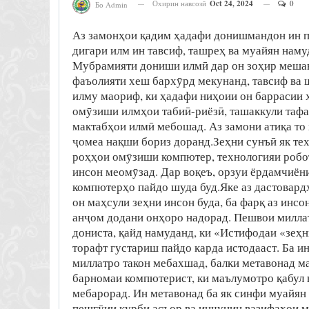
Охирин навсозӣ
Oct 24, 2024
0
Бо Admin
Аз замонҳои қадим ҳадафи донишмандон ин пайванд намудани илм бо истеҳсолот аст. Инчунин, ҳадафи дигари илм ин тавсиф, ташреҳ ва муайян намудани равандҳо ва падидаҳои таҳқиқшаванда мебошад. Мубрамияти дониши илмӣ дар он зоҳир мешавад, ки воқеиятҳоеро, ки одамон дар соҳаҳои гуногуни фаъолияти хеш бархӯрд мекунанд, тавсиф ва шарҳ диҳад. Мулоқоти навбатии Пешвои миллат бо аҳли илму маориф, ки ҳадафи ниҳоии он баррасии ҳолати имрӯза ва дурнамои рушди илм, такмили сатҳи омӯзиши илмҳои табиӣ-риёзӣ, ташаккули тафаккури техникӣ, тарбияи кадрҳои илмӣ, густариши мактабҳои илмӣ мебошад. Аз замони атиқа то ҳол олимон сармояи зеҳнии ҷомеа буда, дар рушди зеҳнӣ ҷомеа нақши бориз доранд.Зеҳни сунъӣ як технология, дурусттараш як самти илми муосир аст, ки роҳҳои омӯзиши компютер, технологияи роботӣ ё системаи таҳлилиро барои тафаккури оқилона мисли инсон меомӯзад. Дар воқеъ, орзуи ёрдамчиёни роботҳои соҳибақл хеле пеш аз ихтирои аввалин компютерҳо пайдо шуда буд.Яке аз дастовардҳои илми муосир ин зеҳни сунъӣ мебошад. Ҳарчанд худи он маҳсули зеҳни инсон буда, ба фарқ аз инсон қобилиятҳои беназирро доро мебошад, ки инсон тавони анҷом додани онҳоро надорад. Пешвои миллат зеҳни сунъиро яке падидаи нав дар илми муосир дониста, қайд намуданд, ки «Истифодаи «зеҳни сунъӣ» дар ҷабҳаҳои гуногуни ҳаёти ҷомеаи ҷаҳонӣ торафт густариш пайдо карда истодааст. Ба ин маънӣ, дастоварди олимон на танҳо пешрафти як давлату миллатро такон мебахшад, балки метавонад мавриди истифодаи башарият қарор гирад». Зеҳни сунъӣ як барномаи компютерист, ки маълумотро қабул ва таҳлил мекунад ва сипас дар асоси он хулоса мебарорад. Ин метавонад ба як синфи муайян додани акс, гурӯҳбандии матнҳо дар мавзӯъҳои шабеҳ, пешгӯии қурби асъор ва инчунин вазифаҳои мураккабтар бошад. Масалан, навиштани дигар барномаҳои компютерӣ, тарҳрезии биноҳо, таҳлили хок ва ғайра.Таърихи инкишофи зеҳни сунъӣМуаллифи истилоҳи “зеҳни сунъӣ” ба Ҷон МакКарти, асосгузори барномасозӣ ва ихтироъкори забони Лисп нисбат дода мешавад. Дар соли 1956, барандаи ояндаи Ҷоизаи бонуфузи Тюринг дар Донишгоҳи Карнеги Меллон барномаи прототипи AI-ро намоиш дод.Инсоният дар чоряки аввали асри 20 дар бораи роботҳои интеллектуалӣ орзу мекард. Нависандаи маъруф Карел Капек соли 1924 дар театри Лондон пьесаи «Роботҳои универсалӣ»-ро ба саҳна гузошта буд. Намоиш тамошобинонро ба ҳайрат овард ва калимаи «робот» ба ҳаёти ҳаррӯза сахт ворид шуд.Дар байни солҳои 1960 ва 1970 як қатор олимон исбот карданд, ки компютерҳо қобилияти фаҳмидани забони табииро дар сатҳи хеле хуб доранд. Дар соли 1965 онҳо аввалин ёрдамчии роботиро, ки бо забони англисӣ ҳарф мезанад, таҳия карданд. Дар ҳамин солҳо соҳаи зеҳни сунъӣ ба ҷалби ташкилотҳои ҳукуматӣ ва низомии ИМА, СССР ва дигар кишварҳо шурӯъ кард. Ҳамин тавр, дар солҳои 70-ум, Вазорати мудофиаи ИМА лоиҳаи харитаҳои виртуалии кӯча – прототипи GPS-ро оғоз кард.Дар соли 1969 олимони Донишгоҳи Стэнфорд Шеки роботи сунъиро сохтанд, ки қодир аст мустақилона ҳаракат кунад, баъзе маълумотҳоро қабул кунад ва мушкилоти оддиро ҳал кунад.Дар Донишгоҳи Эдинбург, пас аз чор сол (1973) роботи Фредди сохта шуд – ин намояндаи шотландии оилаи зеҳни сунъӣ метавонад аз биниши компютер барои дарёфт ва ҷамъ кардани моделҳои гуногун истифода барад.Дар СССР интеллекти сунъй хам бо суръати тез тараккй кард. Академикхо А. Берг ва Г.С.Поспелов дар солњои 1954-64 программаи «ALPEV LOMI»-ро месозанд, ки теоремаро ба таври автоматї исбот мекунад. Дар худи хамин солхо олимони советй алгоритми «Кора»-ро кор карда баромаданд, ки вай фаъолияти майнаи одамро дар шинохти намуна модел мекунад. Соли 1968 В.Ф.Турчин забони коркарди маълумотҳои рамзии REFAL-ро таъсис дод.Солҳои 1980 барои зеҳни сунъӣ солҳои пешрафт буданд. Олимон мошинҳои таълимӣ – мушовирони соҳибақлро таҳия карданд, ки ҳалли худро пешниҳод мекарданд, дар сатҳи ибтидоӣ тавонистанд мустақилона омӯзанд ва бо одам бо забони маҳдуд, вале табиӣ муошират кунанд.Соли 1997 онҳо барномаи машҳури шоҳмот – компютери Deep Blue-ро эҷод карданд, ки қаҳрамони ҷаҳон оид ба шоҳмот Гарри Каспаровро шикаст дод. Дар ҳамин солҳо Ҷопон ба таҳияи лоиҳаи компютерии насли 6 дар асоси шабакаҳои нейронӣ шурӯъ кард.Як далели ҷолиб он аст, ки соли 1989 барномаи дигари шоҳмот бо номи Deep Thought гроссмейстери байналмилалӣ Бент Ларсенро мағлуб кард. Чӣ тавр зеҳни сунъӣ кор мекунадЗеҳни сунъиро метавон ҳамчун як системаи хеле мураккаб ва пешрафтаи омӯзиш ва қабули қарор баррасӣ кард. Тасаввур кунед, ки шумо кӯдаке доред, ки ҳоло