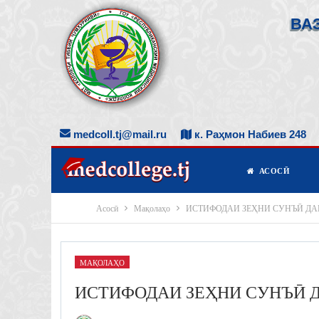
ВА
medcoll.tj@mail.ru
к. Раҳмон Набиев 248
АСОСӢ
Асосӣ
Мақолаҳо
ИСТИФОДАИ ЗЕҲНИ СУНЪӢ ДА
МАҚОЛАҲО
ИСТИФОДАИ ЗЕҲНИ СУНЪӢ Д