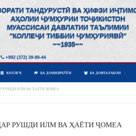
ЗОРАТИ ТАНДУРУСТӢ ВА ҲИФЗИ ИҶТИМ
АҲОЛИИ ҶУМҲУРИИ ТОҶИКИСТОН
МУАССИСАИ ДАВЛАТИИ ТАЪЛИМИИ
"КОЛЛЕҶИ ТИББИИ ҶУМҲУРИЯВӢ"
~~1935~~
+992 (372) 39-89-44
КОЛЛЕҶ
БА ДОНИШҶӮЁН
БА ДОВТАЛАБОН
Р РУШДИ ИЛМ ВА ҲАЁТИ ҶОМЕА
АР РУШДИ ИЛМ ВА ҲАЁТИ ҶОМЕА