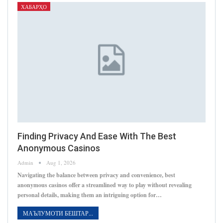
ХАБАРҲО
Finding Privacy And Ease With The Best
Anonymous Casinos
Admin
Aug 1, 2026
Navigating the balance between privacy and convenience, best
anonymous casinos offer a streamlined way to play without revealing
personal details, making them an intriguing option for…
МАЪЛУМОТИ БЕШТАР...