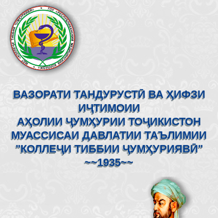
ВАЗОРАТИ ТАНДУРУСТӢ ВА ҲИФЗИ
ИҶТИМОИИ
АҲОЛИИ ҶУМҲУРИИ ТОҶИКИСТОН
МУАССИСАИ ДАВЛАТИИ ТАЪЛИМИИ
"КОЛЛЕҶИ ТИББИИ ҶУМҲУРИЯВӢ"
~~1935~~