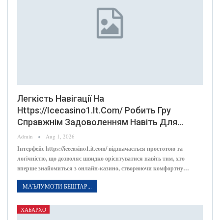
Легкість Навігації На
Https://icecasino1.it.com/ Робить Гру
Справжнім Задоволенням Навіть Для…
Admin
Aug 1, 2026
Інтерфейс https://icecasino1.it.com/ відзначається простотою та
логічністю, що дозволяє швидко орієнтуватися навіть тим, хто
вперше знайомиться з онлайн-казино, створюючи комфортну…
МАЪЛУМОТИ БЕШТАР...
ХАБАРҲО