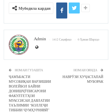
Мубодила кардан
Admin
1412 Саҳифаҳо
0 Ҳамаи Шарҳҳо
НОМАИ ГУЗАШТА
НОМАИ ОЯНДА
ҶАМЪБАСТИ
НАВРӮЗИ ХУҶАСТАПАЙ
МУСОБИҚАИ ВАРЗИШИИ
МУБОРАК
ВОЛЕЙБОЛ БАЙНИ
ДОНИШҶӮПИСАРОНИ
ФАКУЛТЕТҲОИ
МУАССИСАИ ДАВЛАТИИ
ТАЪЛИМИИ “КОЛЛЕҶИ
ТИББИИ ҶУМҲУРИЯВӢ”