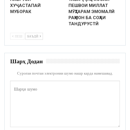
ХУҶАСТАПАЙ
ПЕШВОИ МИЛЛАТ
МУБОРАК
МӮҲТАРАМ ЭМОМАЛӢ
РАҲМОН БА СОҲАИ
ТАНДУРУСТӢ
ПЕШ
БАЪДӢ
Шарҳ Додан
Суроғаи почтаи электронии шумо нашр карда намешавад.