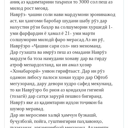
аниқ аз қадимтарини таърихи то 3000 сол пеш аз
милод рост меояд.
Наврӯз- ҷашни соли нави мардумони эронинажод
аст, ки ҳангоми баробар шудани шабу рӯз дар
нахустин рӯзи баҳор ва солшумории хуршедӣ 1-
уми фарфардин ё ҳамал ё 21- уми марти
солшумории милодӣ фаро мерасад.Аз ин рӯ,
Наврӯзро «Ҷашни сари сол» низ меноманд.
Дар гузашта ва имрӯз пеш аз омадани Наврӯз
мардум ба тоза намудани хонаву дар ва гирду
атроф мепардохтанд, ки ин амал ҳозир
«Хонабарорӣ» унвон гирифтааст. Дар ин рӯз
одамон либосу палоси хонаи худро дар Офтоб
мегузоранд, дару девори худро сафед мекунанд,
то ки Наврӯзро бо риоя аз қоидаҳои гигиенӣ
(тозагӣ) дар сатҳи зарурӣ пешвоз бигиранд.
Наврӯз яке аз қадимтарин идҳои тоҷикон ба
шумор меравад.
Дар ин меросими халқӣ ҳамчун бузкашӣ,
буҷулбозӣ, пойга, гуштингирии паҳлавонҳо,
тухмзанак, арғамчинбозӣ мекунанд. Аҳамияти