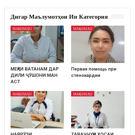
Дигар Маълумотҳои Ин Категория
МАҚОЛАҲО
МАҚОЛАҲО
МЕҲРИ ВАТАНАМ ДАР
Первая помощь при
ДИЛИ ҶӮШОНИ МАН
стенокардии
АСТ
МАҚОЛАҲО
МАҚОЛАҲО
НАВРӮЗИ
ТАВАҶҶУҲИ ХОСАИ