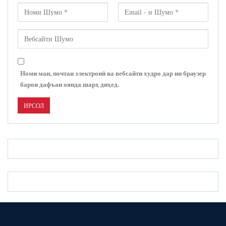
Номи ман, почтаи электронӣ ва вебсайти худро дар ин браузер
барои дафъаи оянда шарҳ диҳед.