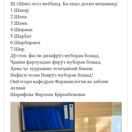
Ш (Шин) оғоз меёбанд. Ба онҳо дохил мешаванд:
1.Шакар
2.Шона
3.Шамъ
4.Ширини
5.Шарбат
6.Ширбиринч
7.Шир
Дӯстон, фасли дилафрӯз муборак бошад,
Ҷашни фархундаю фирӯз муборак бошад.
Ҳама ҷо хуррамию тозаҷавонӣ бинам,
Нафаси тозаи Наврӯз муборак бошад!
Омӯзгори кафедраи Фармакология ва забони
лотинӣ
Шарифова Фарзона Қиронбековна