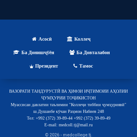
Асосӣ
Коллеҷ
Ба Донишҷӯён
Ба Довталабон
Президент
Тамос
ВАЗОРАТИ ТАНДУРУСТӢ ВА ҲИФЗИ ИҶТИМОИИ АҲОЛИИ
ҶУМҲУРИИ ТОҶИКИСТОН
Муассисаи давлатии таълимии "Коллеҷи тиббии ҷумҳуриявӣ"
ш.Душанбе кӯчаи Раҳмон Набиев 248
Тел: +992 (372) 39-89-44 +992 (372) 39-89-49
E-mail: medcoll.tj@mail.ru
© 2026 - medcollege.tj.