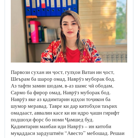
Парвози сухан ин ҷост, гулҳои Ватан ин ҷост,
Шеърам ба шарор омад, Наврӯз муборак бод.
Аз тафти замин шодам, в-аз шамс чӣ ободам,
Сармо ба фирор омад, Наврӯз муборак бод.
Наврӯз яке аз қадимтарин идҳои тоҷикон ба
шумор меравад. Тавре ки дар китобҳои таърих
омадааст, аввалин касе ки ин идро ҷашн гирифт
подшоҳи форс бо номи Ҷамшед буд.
Қадимтарин манбаи иди Наврӯз – ин китоби
муқаддаси зардуштиён “Авесто” мебошад. Решаи