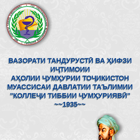
ВАЗОРАТИ ТАНДУРУСТӢ ВА ҲИФЗИ
ИҶТИМОИИ
АҲОЛИИ ҶУМҲУРИИ ТОҶИКИСТОН
МУАССИСАИ ДАВЛАТИИ ТАЪЛИМИИ
"КОЛЛЕҶИ ТИББИИ ҶУМҲУРИЯВӢ"
~~1935~~