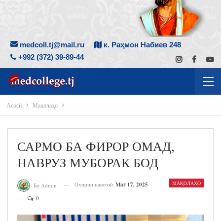
medcoll.tj@mail.ru
к. Раҳмон Набиев 248
+992 (372) 39-89-44
Асосӣ
Мақолаҳо
САРМО БА ФИРОР ОМАД,
НАВРУЗ МУБОРАК БОД
МАҚОЛАҲО
Охирин навсозӣ
Mar 17, 2025
Бо Admin
0