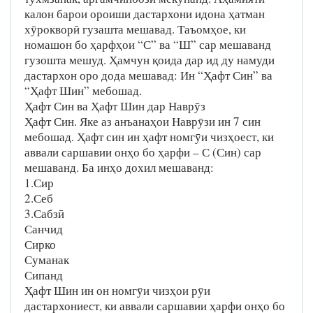
калон барои ороиши дастархони идона ҳатман
хӯрокворӣ гузашта мешавад. Таъомҳое, ки
номашон бо ҳарфҳои “С” ва “Ш” сар мешаванд
гузошта мешуд. Ҳамчун қоида дар ид ду намуди
дастархон оро дода мешавад: Ин “Ҳафт Син” ва
“Ҳафт Шин” мебошад.
Ҳафт Син ва Ҳафт Шин дар Наврӯз
Ҳафт Син. Яке аз анъанаҳои Наврӯзи ин 7 син
мебошад. Ҳафт син ин ҳафт номгӯи чизҳоест, ки
аввали саршавии онҳо бо ҳарфи – С (Син) сар
мешаванд. Ба инҳо дохил мешаванд:
1.Сир
2.Себ
3.Сабзӣ
Санчид
Сирко
Суманак
Сипанд
Ҳафт Шин ин он номгӯи чизҳои рӯи
дастархониест, ки аввали саршавии ҳарфи онҳо бо