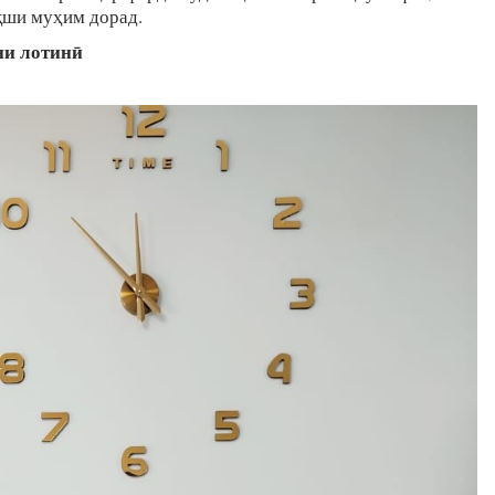
қши муҳим дорад.
ни лотинӣ