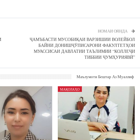
НОМАИ ОЯНДА
И
ҶАМЪБАСТИ МУСОБИҚАИ ВАРЗИШИИ ВОЛЕЙБОЛ
БАЙНИ ДОНИШҶӮПИСАРОНИ ФАКУЛТЕТҲОИ
МУАССИСАИ ДАВЛАТИИ ТАЪЛИМИИ “КОЛЛЕҶИ
ТИББИИ ҶУМҲУРИЯВӢ”
Маълумоти Бештар Аз Муаллиф
МАҚОЛАҲО