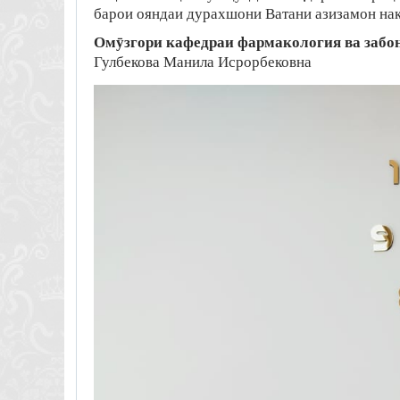
барои ояндаи дурахшони Ватани азизамон на
Омӯзгори кафедраи фармакология ва забо
Гулбекова Манила Исрорбековна