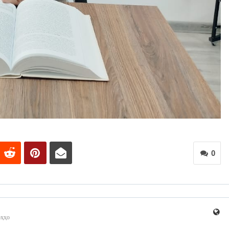
0
рҳҳо