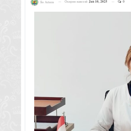
Охирин навсозӣ
Jan 10, 2025
0
Бо Admin