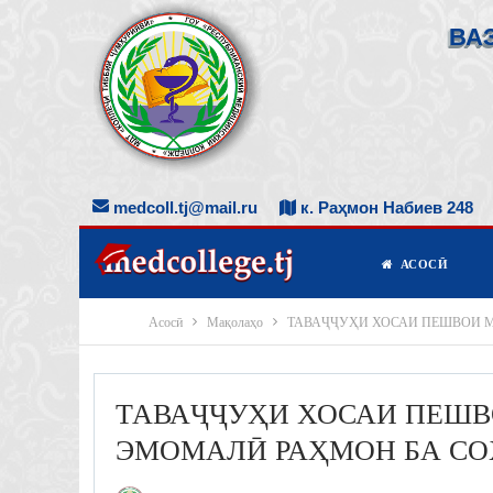
ВА
medcoll.tj@mail.ru
к. Раҳмон Набиев 248
АСОСӢ
Асосӣ
Мақолаҳо
ТАВАҶҶУҲИ ХОСАИ ПЕШВОИ 
ТАВАҶҶУҲИ ХОСАИ ПЕШВ
ЭМОМАЛӢ РАҲМОН БА СО