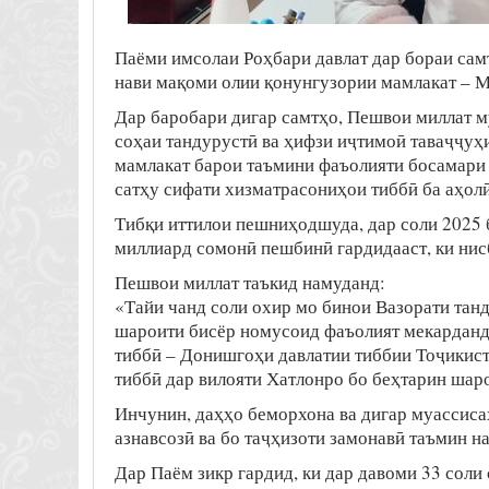
Паёми имсолаи Роҳбари давлат дар бораи сам
нави мақоми олии қонунгузории мамлакат – М
Дар баробари дигар самтҳо, Пешвои миллат м
соҳаи тандурустӣ ва ҳифзи иҷтимоӣ таваҷҷуҳи
мамлакат барои таъмини фаъолияти босамари 
сатҳу сифати хизматрасониҳои тиббӣ ба аҳол
Тибқи иттилои пешниҳодшуда, дар соли 2025 б
миллиард сомонӣ пешбинӣ гардидааст, ки нис
Пешвои миллат таъкид намуданд:
«Тайи чанд соли охир мо бинои Вазорати тан
шароити бисёр номусоид фаъолият мекарданд,
тиббӣ – Донишгоҳи давлатии тиббии Тоҷикис
тиббӣ дар вилояти Хатлонро бо беҳтарин шаро
Инчунин, даҳҳо беморхона ва дигар муассисаҳ
азнавсозӣ ва бо таҷҳизоти замонавӣ таъмин н
Дар Паём зикр гардид, ки дар давоми 33 соли