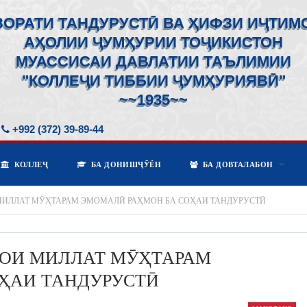
ЗОРАТИ ТАНДУРУСТӢ ВА ҲИФЗИ ИҶТИМ
АҲОЛИИ ҶУМҲУРИИ ТОҶИКИСТОН
МУАССИСАИ ДАВЛАТИИ ТАЪЛИМИИ
"КОЛЛЕҶИ ТИББИИ ҶУМҲУРИЯВӢ"
~~1935~~
+992 (372) 39-89-44
КОЛЛЕҶ
БА ДОНИШҶӮЁН
БА ДОВТАЛАБОН
МИЛЛАТ МӮҲТАРАМ ЭМОМАЛӢ РАҲМОН БА СОҲАИ ТАНДУРУСТӢ
ОИ МИЛЛАТ МӮҲТАРАМ
ҲАИ ТАНДУРУСТӢ