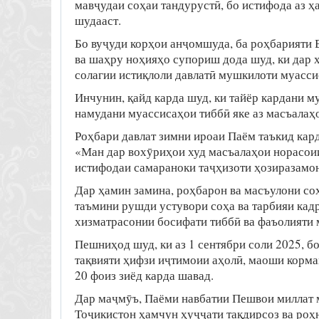
мавҷудаи соҳаи тандурустӣ, бо истифода аз ҳ
шудааст.
Бо вуҷуди корҳои анҷомшуда, ба роҳбарияти 
ва шаҳру ноҳияҳо супориш дода шуд, ки дар 
солагии истиқлоли давлатӣ мушкилоти муасси
Инчунин, қайд карда шуд, ки тайёр кардани м
намудани муассисаҳои тиббӣ яке аз масъалаҳ
Роҳбари давлат зимни ироаи Паём таъкид кар
«Ман дар вохӯриҳои худ масъалаҳои норасоии
истифодаи самараноки таҷҳизоти ҳозиразамон
Дар ҳамин замина, роҳбарон ва масъулони со
таъмини рушди устувори соҳа ва тарбияи кад
хизматрасонии босифати тиббӣ ва фаъолияти 
Пешниҳод шуд, ки аз 1 сентябри соли 2025, б
тақвияти ҳифзи иҷтимоии аҳолӣ, маоши корма
20 фоиз зиёд карда шавад.
Дар маҷмӯъ, Паёми навбатии Пешвои миллат
Тоҷикистон ҳамчун ҳуҷҷати тақдирсоз ва роҳ