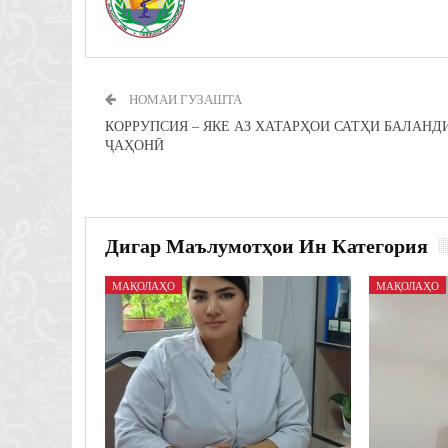
НОМАИ ГУЗАШТА
КОРРУПСИЯ – ЯКЕ АЗ ХАТАРҲОИ САТҲИ БАЛАНД
ҶАҲОНӢ
Дигар Маълумотҳои Ин Категория
МАҚОЛАҲО
МАҚОЛАҲО