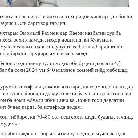
тҳои асосии сиёсати дохилӣ ва хориҷии кишвар дар бинои
аҷлиси Олӣ баргузор гардид.
уҳтарам Эмомалӣ Раҳмон дар Паёми навбатии худ ба
 хоса зоҳир намуда, изҳор доштанд, ки Ҳукумати
муассисаҳои соҳаи тандурустӣ ва баланд бардоштани
ӣ тадбирҳои заруриро амалӣ менамояд.
арои соҳаи тандурустӣ аз ҳисоби буҷети давлатӣ 4,3
бат ба соли 2024-ум 840 миллион сомонӣ зиёд мебошад.
дурустӣ ва ҳифзи иҷтимоии аҳолиро, ки кормандони он дар
 инчунин, биноҳои ду муассисаи бузурги таҳсилоти олии
тон ба номи Абӯалӣ ибни Сино ва Донишгоҳи давлатии
ит бунёд карда, ба истифода додем.
ои тиббиро, ки 70–80 сол пеш сохта шуда буданд, таҷдид,
амудем».
 соҳибистиқлолӣ, ғайр аз таъмиру таҷдиди муассисаҳои