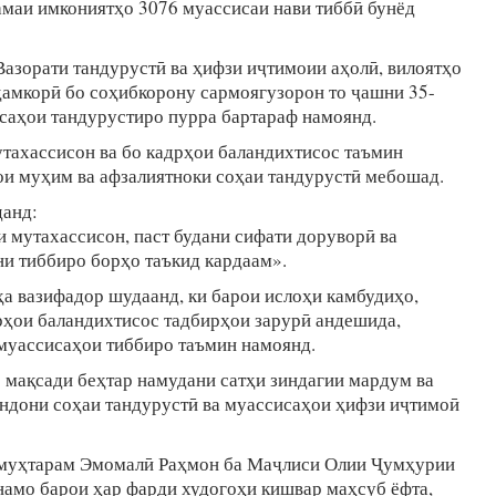
амаи имкониятҳо 3076 муассисаи нави тиббӣ бунёд
Вазорати тандурустӣ ва ҳифзи иҷтимоии аҳолӣ, вилоятҳо
ҳамкорӣ бо соҳибкорону сармоягузорон то ҷашни 35-
саҳои тандурустиро пурра бартараф намоянд.
утахассисон ва бо кадрҳои баландихтисос таъмин
ои муҳим ва афзалиятноки соҳаи тандурустӣ мебошад.
данд:
 мутахассисон, паст будани сифати доруворӣ ва
и тиббиро борҳо таъкид кардаам».
ҳа вазифадор шудаанд, ки барои ислоҳи камбудиҳо,
рҳои баландихтисос тадбирҳои зарурӣ андешида,
муассисаҳои тиббиро таъмин намоянд.
о мақсади беҳтар намудани сатҳи зиндагии мардум ва
ндони соҳаи тандурустӣ ва муассисаҳои ҳифзи иҷтимоӣ
 муҳтарам Эмомалӣ Раҳмон ба Маҷлиси Олии Ҷумҳурии
намо барои ҳар фарди худогоҳи кишвар маҳсуб ёфта,