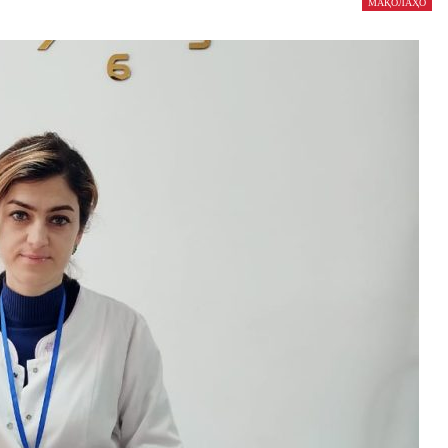
МАҚОЛАҲО