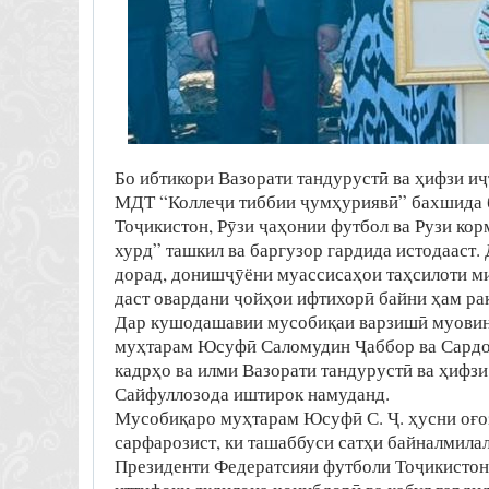
Бо ибтикори Вазорати тандурустӣ ва ҳифзи и
МДТ “Коллеҷи тиббии ҷумҳуриявӣ” бахшида б
Тоҷикистон, Рӯзи ҷаҳонии футбол ва Рузи ко
хурд” ташкил ва баргузор гардида истодааст. 
дорад, донишҷӯёни муассисаҳои таҳсилоти м
даст овардани ҷойҳои ифтихорӣ байни ҳам ра
Дар кушодашавии мусобиқаи варзишӣ муовини
муҳтарам Юсуфӣ Саломудин Ҷаббор ва Сардор
кадрҳо ва илми Вазорати тандурустӣ ва ҳиф
Сайфуллозода иштирок намуданд.
Мусобиқаро муҳтарам Юсуфӣ С. Ҷ. ҳусни оғоз
сарфарозист, ки ташаббуси сатҳи байналмила
Президенти Федератсияи футболи Тоҷикистон