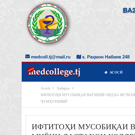
ВА
medcoll.tj@mail.ru
к. Раҳмон Набиев 248
АСОСӢ
Асосӣ
Хабарҳо
ИФТИТОҲИ МУСОБИҚАИ ВАРЗИШӢ ОИД БА ФУТБОЛИ
ҶУМҲУРИЯВӢ”
ИФТИТОҲИ МУСОБИҚАИ ВА