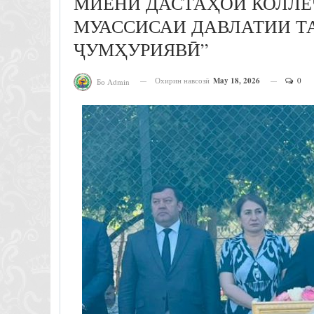
МИЁНИ ДАСТАҲОИ КОЛЛЕ
МУАССИСАИ ДАВЛАТИИ Т
ҶУМҲУРИЯВӢ”
Охирин навсозӣ
May 18, 2026
0
Бо Admin