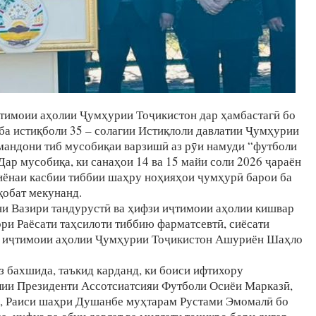
ҷтимоии аҳолии Ҷумҳурии Тоҷикистон дар ҳамбастагӣ бо
а истиқболи 35 – солагии Истиқлоли давлатии Ҷумҳурии
рмандони тиб мусобиқаи варзишӣ аз рӯи намуди “футболи
Дар мусобиқа, ки санаҳои 14 ва 15 майи соли 2026 ҷараён
иёнаи касбии тиббии шаҳру ноҳияҳои ҷумҳурӣ барои ба
қобат мекунанд.
 Вазири тандурустӣ ва ҳифзи иҷтимоии аҳолии кишвар
и Раёсати таҳсилоти тиббию фарматсевтӣ, сиёсати
зи иҷтимоии аҳолии Ҷумҳурии Тоҷикистон Ашуриён Шаҳло
 бахшида, таъкид карданд, ки боиси ифтихору
лии Президенти Ассотсиатсияи Футболи Осиёи Марказӣ,
, Раиси шаҳри Душанбе муҳтарам Рустами Эмомалӣ бо