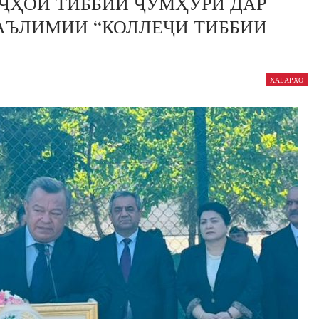
ҶҲОИ ТИББИИ ҶУМҲУРӢ ДАР
АЪЛИМИИ “КОЛЛЕҶИ ТИББИИ
ХАБАРҲО