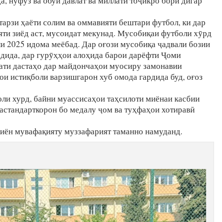
а, нуфуз ва обуи давлат ва миллати тоҷикро бори дигар
арзи ҳаёти солим ва оммавияти бештари футбол, ки дар
ти зиёд аст, мусоидат мекунад. Мусобиқаи футболи хӯрд
ли 2025 идома меёбад. Дар оғози мусобиқа ҷадвали бозии
дида, дар гурӯҳҳои алоҳида барои дарёфти Ҷоми
ати дастаҳо дар майдончаҳои муосиру замонавии
ои истиқболи варзишгарон хуб омода гардида буд, оғоз
ли хурд, байни муассисаҳои таҳсилоти миёнаи касбии
астандарткорон бо медалу ҷом ва туҳфаҳои хотиравӣ
иён мувафақияту муззафарият таманно намуданд.