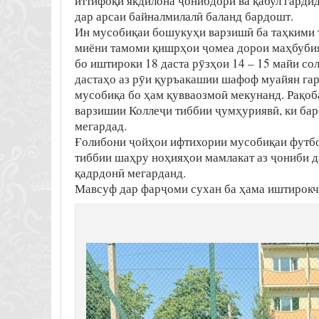
иттифоқи якдилона ҷонибдорӣ ва қабул гардид
дар арсаи байналмилалӣ баланд бардошт.
Ин мусобиқаи бошукуҳи варзишӣ ба таҳкими т
миёни тамоми қишрҳои ҷомеа дорои маҳбубия
бо иштироки 18 даста рӯзҳои 14 – 15 майи со
дастаҳо аз рӯи қуръакашии шафоф муайян гар
мусобиқа бо ҳам қувваозмоӣ мекунанд. Рақоб
варзишии Коллеҷи тиббии ҷумҳуриявӣ, ки бар
мегардад.
Ғолибони ҷойҳои ифтихории мусобиқаи футбо
тиббии шаҳру ноҳияҳои мамлакат аз ҷониби д
қадрдонӣ мегарданд.
Мавсуф дар фарҷоми сухан ба ҳама иштирокч