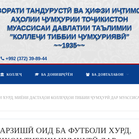
ЗОРАТИ ТАНДУРУСТӢ ВА ҲИФЗИ ИҶТИМ
АҲОЛИИ ҶУМҲУРИИ ТОҶИКИСТОН
МУАССИСАИ ДАВЛАТИИ ТАЪЛИМИИ
"КОЛЛЕҶИ ТИББИИ ҶУМҲУРИЯВӢ"
~~1935~~
+992 (372) 39-89-44
КОЛЛЕҶ
БА ДОНИШҶӮЁН
БА ДОВТАЛАБОН
 ХУРД, МИЁНИ ДАСТАҲОИ КОЛЛЕҶҲОИ ТИББИИ ҶУМҲУРӢ ДАР МУАССИС
РЗИШӢ ОИД БА ФУТБОЛИ ХУРД,