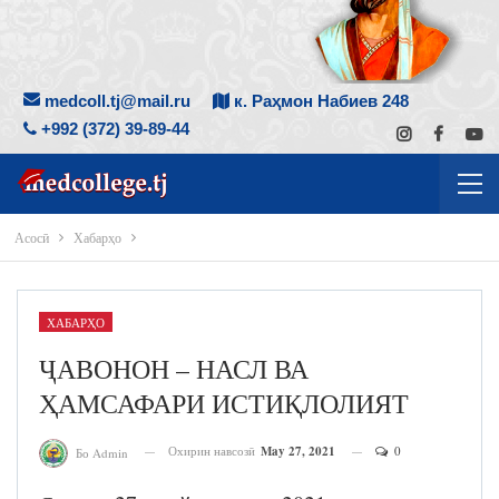
medcoll.tj@mail.ru
к. Раҳмон Набиев 248
+992 (372) 39-89-44
Асосӣ
Хабарҳо
ХАБАРҲО
ҶАВОНОН – НАСЛ ВА
ҲАМСАФАРИ ИСТИҚЛОЛИЯТ
Охирин навсозӣ
May 27, 2021
0
Бо Admin