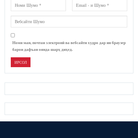
Номи ман, почтаи электронӣ ва вебсайти худро дар ин браузер
барои дафъаи оянда шарҳ диҳед.