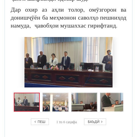
Дар охир аз аҳли толор, омӯзгорон ва
донишҷӯён ба меҳмонон саволҳо пешниҳод
намуда, ҷавобҳои мушаххас гирифтанд.
ПЕШ
1
то
6
саҳифа
БАЪДӢ