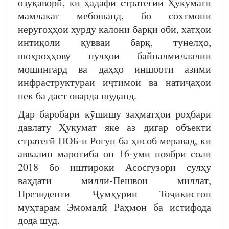
озуқаворӣ, ки ҳадафи стратегии Ҳукумати
мамлакат мебошанд, бо сохтмони
нерӯгоҳҳои хурду калони барқи обӣ, хатҳои
интиқоли қувваи барқ, тунелҳо,
шоҳроҳҳову пулҳои байналмиллалии
мошингард ва даҳҳо иншооти азими
инфраструктураи иҷтимоӣ ва натиҷаҳои
нек ба даст оварда шуданд.
Дар баробари кӯшишу заҳматҳои роҳбари
давлату Ҳукумат яке аз дигар объекти
стратегӣ НОБ-и Роғун ба ҳисоб меравад, ки
аввалин маротиба он 16-уми ноябри соли
2018 бо иштироки Асосгузори сулҳу
ваҳдати миллӣ-Пешвои миллат,
Президенти Ҷумҳурии Тоҷикистон
муҳтарам Эмомалӣ Раҳмон ба истифода
дода шуд.