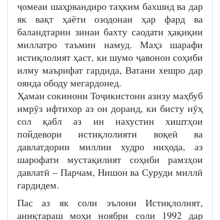
ҷомеаи шаҳрвандиро таҳким бахшид ва дар
як вақт ҳаёти озодонаи ҳар фард ва
баландтарин зинаи бахту саодати ҳақиқии
миллатро таъмин намуд. Маҳз шарафи
истиқлолият ҳаст, ки шумо ҷавонон соҳиби
илму маърифат гардида, Ватани хешро дар
оянда ободу мегардонед.
Ҳамаи сокинони Тоҷикистони азизу маҳбуб
имрӯз ифтихор аз он доранд, ки бисту нӯҳ
сол қабл аз ин нахустин хиштҳои
пойдевори истиқлолияти воқеӣ ва
давлатдории миллии худро ниҳода, аз
шарофати мустақилият соҳиби рамзҳои
давлатӣ – Парчам, Нишон ва Суруди миллӣ
гардидем.
Пас аз як соли эълони Истиқлолият,
аниқтараш моҳи ноябри соли 1992 дар