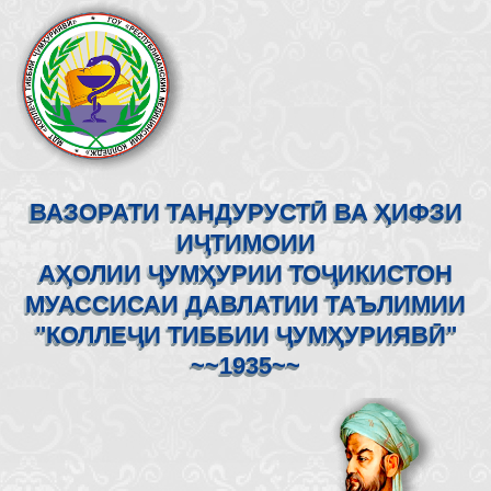
ВАЗОРАТИ ТАНДУРУСТӢ ВА ҲИФЗИ
ИҶТИМОИИ
АҲОЛИИ ҶУМҲУРИИ ТОҶИКИСТОН
МУАССИСАИ ДАВЛАТИИ ТАЪЛИМИИ
"КОЛЛЕҶИ ТИББИИ ҶУМҲУРИЯВӢ"
~~1935~~