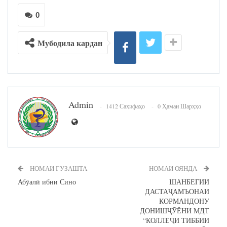
0
Мубодила кардан
Admin
1412 Саҳифаҳо
0 Ҳамаи Шарҳҳо
НОМАИ ГУЗАШТА
НОМАИ ОЯНДА
Абӯалӣ ибни Сино
ШАНБЕГИИ
ДАСТАҶАМЪОНАИ
КОРМАНДОНУ
ДОНИШҶӮЁНИ МДТ
“КОЛЛЕҶИ ТИББИИ