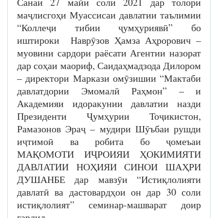
Санаи 27 майи соли 2021 дар толори
маҷлисгоҳи Муассисаи давлатии таълимии
“Коллеҷи тибии ҷумҳуриявӣ” бо
иштироки Наврӯзов Ҳамза Аҳрорович –
муовини сардори раёсати Агентии назорат
дар соҳаи маориф, Саидаҳмадзода Дилором
– директори Маркази омӯзишии “Мактаби
давлатдории Эмомалӣ Раҳмон” – и
Академияи идоракунии давлатии назди
Президенти Ҷумҳурии Тоҷикистон,
Рамазонов Эраҷ – мудири Шӯъбаи рушди
иҷтимоӣ ва робита бо ҷомеъаи
МАҚОМОТИ ИҶРОИЯИ ҲОКИМИЯТИ
ДАВЛАТИИ НОҲИЯИ СИНОИ ШАҲРИ
ДУШАНБЕ дар мавзӯи “Истиқлолияти
давлатӣ ва дастовардҳои он дар 30 соли
истиқлолият” семинар-машварат доир
гардид.