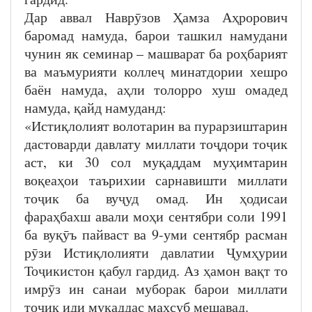
Дар аввал Наврӯзов Ҳамза Аҳрорович
баромад намуда, барои ташкил намудани
чунин як семинар – машварат ба роҳбарият
ва маъмурияти коллеҷ минатдории хешро
баён намуда, аҳли толорро хуш омадед
намуда, қайд намуданд:
«Истиқлолият волотарин ва пурарзиштарин
дастоварди давлату миллати тоҷдори тоҷик
аст, ки 30 сол муқаддам муҳимтарин
воқеаҳои таърихии сарнавишти миллати
тоҷик ба вуҷуд омад. Ин ҳодисаи
фараҳбахш авали моҳи сентябри соли 1991
ба вуқӯъ пайваст ва 9-уми сентябр расман
рӯзи Истиқлолияти давлатии Ҷумҳурии
Тоҷикистон қабул гардид. Аз ҳамон вақт то
имрӯз ин санаи муборак барои миллати
тоҷик иди муқаддас маҳсуб мешавад.