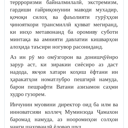
террроризми байналмилалӣ, экстремизм,
гардиши ғайриқонунии маводи мухадир,
қочоқи силоҳ ва фаъолияти гурӯҳҳои
ҷинояткори трансмиллӣ қувват мегиранд,
ки инҳо метавонанд ба оромиву суботи
минтақа ва амнияти давлатии кишварҳои
алоҳида таъсири ногувор расониданд.
Аз ин рӯ мо омӯзгорон ва донишҷӯёнро
зарур аст, ки зиракии сиёсиро аз даст
надода, якҷоя хатари коҳиш ёфтани ин
ҳаракатҳои номатлубро пешгирӣ намуда,
барои пешрафти Ватани азизамон саҳми
худро гузорем.
Инчунин муовини директор оид ба илм ва
инноватсияи коллеҷ Муминзода Ҷамахон
баромад намуда, аз нооромиҳои солҳои
ҷанги шаҳрвандӣ ёдовар шуд.