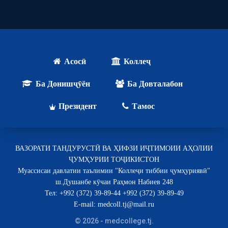
Асосӣ
Коллеҷ
Ба Донишҷӯён
Ба Довталабон
Президент
Тамос
ВАЗОРАТИ ТАНДУРУСТӢ ВА ҲИФЗИ ИҶТИМОИИ АҲОЛИИ
ҶУМҲУРИИ ТОҶИКИСТОН
Муассисаи давлатии таълимии "Коллеҷи тиббии ҷумҳуриявӣ"
ш.Душанбе кӯчаи Раҳмон Набиев 248
Тел: +992 (372) 39-89-44 +992 (372) 39-89-49
E-mail: medcoll.tj@mail.ru
© 2026 - medcollege.tj.