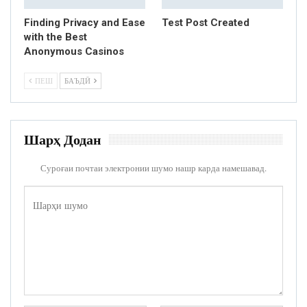
Finding Privacy and Ease
Test Post Created
with the Best
Anonymous Casinos
ПЕШ
БАЪДӢ
Шарҳ Додан
Суроғаи почтаи электронии шумо нашр карда намешавад.