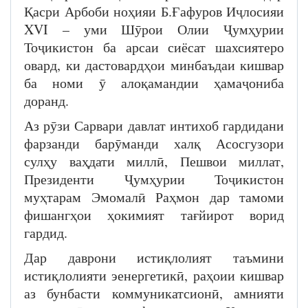
Қасри Арбоби ноҳияи Б.Ғафуров Иҷлосияи
XVI – уми Шӯрои Олии Ҷумҳурии
Тоҷикистон ба арсаи сиёсат шахсиятеро
овард, ки дастовардҳои минбаъдаи кишвар
ба номи ӯ алоқамандии ҳамаҷониба
доранд.
Аз рӯзи Сарвари давлат интихоб гардидани
фарзанди барӯманди халқ Асосгузори
сулҳу ваҳдати миллӣ, Пешвои миллат,
Президенти Ҷумҳурии Тоҷикистон
муҳтарам Эмомалӣ Раҳмон дар тамоми
фишангҳои ҳокимият тағйирот ворид
гардид.
Дар даврони истиқлолият таъмини
истиқлолияти эенергетикӣ, раҳоии кишвар
аз бунбасти коммуникатсионӣ, амнияти