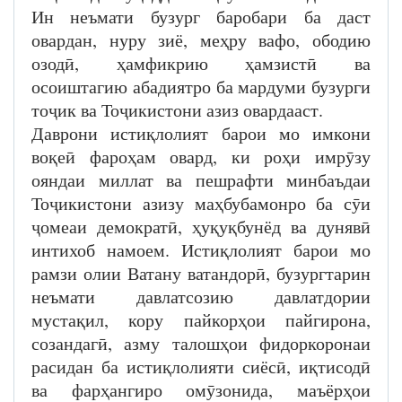
Ин неъмати бузург баробари ба даст
овардан, нуру зиё, меҳру вафо, ободию
озодӣ, ҳамфикрию ҳамзистӣ ва
осоиштагию абадиятро ба мардуми бузурги
тоҷик ва Тоҷикистони азиз овардааст.
Даврони истиқлолият барои мо имкони
воқеӣ фароҳам овард, ки роҳи имрӯзу
ояндаи миллат ва пешрафти минбаъдаи
Тоҷикистони азизу маҳбубамонро ба сӯи
ҷомеаи демократӣ, ҳуқуқбунёд ва дунявӣ
интихоб намоем. Истиқлолият барои мо
рамзи олии Ватану ватандорӣ, бузургтарин
неъмати давлатсозию давлатдории
мустақил, кору пайкорҳои пайгирона,
созандагӣ, азму талошҳои фидоркоронаи
расидан ба истиқлолияти сиёсӣ, иқтисодӣ
ва фарҳангиро омӯзонида, маъёрҳои