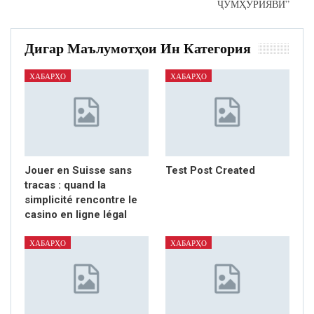
ҶУМҲУРИЯВӢ”
Дигар Маълумотҳои Ин Категория
ХАБАРҲО
ХАБАРҲО
Jouer en Suisse sans
Test Post Created
tracas : quand la
simplicité rencontre le
casino en ligne légal
ХАБАРҲО
ХАБАРҲО