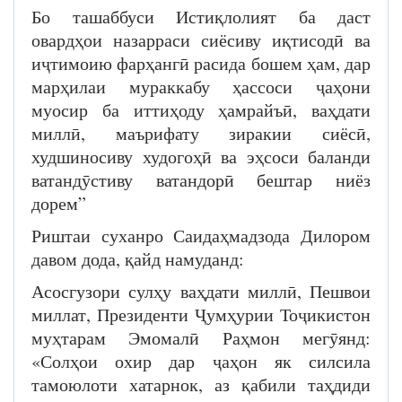
Бо ташаббуси Истиқлолият ба даст
овардҳои назарраси сиёсиву иқтисодӣ ва
иҷтимоию фарҳангӣ расида бошем ҳам, дар
марҳилаи мураккабу ҳассоси ҷаҳони
муосир ба иттиҳоду ҳамрайъӣ, ваҳдати
миллӣ, маърифату зиракии сиёсӣ,
худшиносиву худогоҳӣ ва эҳсоси баланди
ватандӯстиву ватандорӣ бештар ниёз
дорем”
Риштаи суханро Саидаҳмадзода Дилором
давом дода, қайд намуданд:
Асосгузори сулҳу ваҳдати миллӣ, Пешвои
миллат, Президенти Ҷумҳурии Тоҷикистон
муҳтарам Эмомалӣ Раҳмон мегӯянд:
«Солҳои охир дар ҷаҳон як силсила
тамоюлоти хатарнок, аз қабили таҳдиди