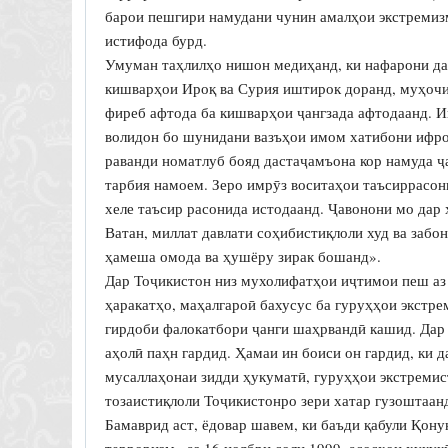
барои пешгири намудани чунин амалҳои экстремиз
истифода бурд.
Умуман таҳлилҳо нишон медиҳанд, ки нафарони да
кишварҳои Ироқ ва Сурия иштирок доранд, муҳочи
фиреб афтода ба кишварҳои ҷангзада афтодаанд. Ин
волидон бо шунидани вазъҳои имом хатибони ифро
раванди номатлуб бояд дастаҷамъона кор намуда ҷ
тарбия намоем. Зеро имрӯз воситаҳои таъсиррасо
хеле таъсир расонида истодаанд. Ҷавонони мо дар 
Ватан, миллат давлати соҳибистиқлоли худ ва заб
ҳамеша омода ва ҳушёру зирак бошанд».
Дар Тоҷикистон низ мухолифатҳои иҷтимои пеш аз 
ҳаракатҳо, маҳалгароӣ бахусус ба гуруҳҳои экстр
гирдоби фалокатбори ҷанги шаҳрвандӣ кашид. Дар 
аҳолӣ паҳн гардид. Ҳамаи ин боиси он гардид, ки 
мусаллаҳонаи зидди ҳукуматӣ, гуруҳҳои экстремис
тозаистиқлоли Тоҷикистонро зери хатар гузоштаан
Бамаврид аст, ёдовар шавем, ки баъди қабули Қон
терроризм» аз 16 ноябри соли 1999, асосҳои ҳуқуқ