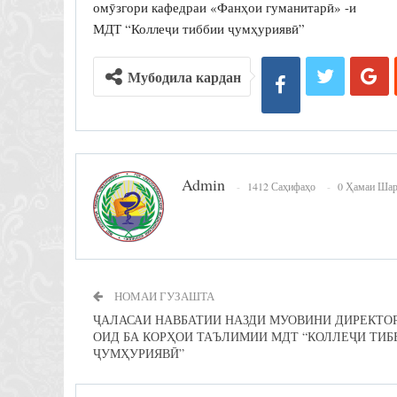
омӯзгори кафедраи «Фанҳои гуманитарӣ» -и
МДТ “Коллеҷи тиббии ҷумҳуриявӣ”
Мубодила кардан
Admin
1412 Саҳифаҳо
0 Ҳамаи Ша
НОМАИ ГУЗАШТА
ҶАЛАСАИ НАВБАТИИ НАЗДИ МУОВИНИ ДИРЕКТО
ОИД БА КОРҲОИ ТАЪЛИМИИ МДТ “КОЛЛЕҶИ ТИБ
ҶУМҲУРИЯВӢ”