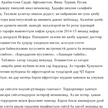
 Арабистони Саудӣ, Афғонистон, Яман. Туркия, Русия,
ошкору пинҳонӣ амал менамояд. Ҳадафи ниҳоии салафиён
 Тахлили ҳолатҳо нишон додаст, ки пайравони ин гуна ҳизбу
хтори конститусионӣ ва амнияти давлат мебошад. Аъзоёни ҳизбу
ю адовати миллӣ, нажодӣ, махалгароӣ ва бо рохи зуроварӣ
з тарафи макомотҳои хифзи ҳуқуқ соли 2014-15 якчанд нафар
 шаҳрҳои Исфара, Панҷакент аъзони ин ҳизбу ҳаракат дастгир
оҷикистон ба ҳуқуқу озодиҳои инсон, асосҳои сохти
ҳои байналхалкии хусусияти экстремистӣ дошта ба монанди
Толибон», «Бародарони мусулмон», «Лашкари тайиба»,
Таблиғи» хатар тахдид мекунад. Тоҷикистон аз хатари
о ниқоби дини мубини ислом сар бардорад. Аз тарафи Ҳукумати
егияи мубориза бо ифротгароӣ ва тундгароӣ дар ҶТ барои
бҳое, ки дар натиҷа барои ифротгаро шудани ҷавонон ва умуман
ар сиёсати чаҳонӣ рӯзмарра гаштааст. Терроризмро ҳамчун
 аксари сиёсатмадорон эътироф менамоянд. Аз ин хотир, ҳамаи
 терроризм якҷоя фаъолият намояд. Барои баъзе кишварҳои дунё
ва олоти амали гардонии манфиатҳои сиёсӣ ба ҳисоб меравад ва