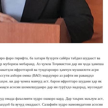
о фаро гирифта, ба хатари бузурги сайёра табдил шудааст ва
ср мубориза мебаранд. Аз ҷумла Тоҷикистон дар ин ҷода ҳамеша
харакатҳои ифротгароӣ ва тундгароиро ҳамчун мушкилоти асри
ассути ахбори омма (ВАО) мардумро аз рафти ин равандҳо
ҳое, ки дар ҷомеа мавҷуд аст, барои ифротгаро шудани ҳар як
 мақси асосии шомилшуданро дар ин гурӯҳҳо надорад, мусоидат
ҷуд омада фаъолияти худро ошкоро кард. Дар таърих маълум аст,
аҳҳоб ба вуҷуд омадааст. Салафиён худро намояндагони асосии