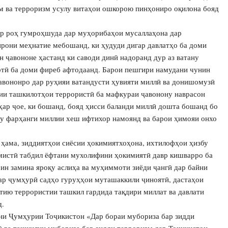
м ва терроризм усулу витаҳои ошкорою пинҳониро оқилона бояд
р роҳ гумроҳшуда дар муҳорибаҳои мусаллаҳона дар
рони меҳнатие мебошанд, ки ҳудуди дигар давлатҳо ба доми
 ҷавононе ҳастанд ки саводи динӣ надоранд дур аз ватану
тӣ ба доми фиреб афтодаанд. Барои пешгири намудани чунин
авононро дар руҳияи ватандусти ҳувияти миллӣ ва донишомузӣ
нии ташкилотҳои террористӣ ба мафкураи ҷавонону наврасон
ҳар ҷое, ки бошанд, бояд ҳисси баланди миллӣ дошта бошанд бо
ону фарҳанги миллии хеш ифтихор намоянд ва барои ҳимояи онхо
ҳама, зиддиятҳои сиёсии ҳокимиятхоҳона, ихтилофҳои ҳизбу
емистӣ табдил ёфтани мухолифини ҳокимиятӣ давр кишварро ба
ин замина яроқу аслиҳа ва муҳиммоти зиёди ҷангӣ дар байни
дар ҷумҳурӣ садҳо гуруҳҳои муташаккили ҷиноятӣ, дастаҳои
тию террористии ташкил гардида тақдири миллат ва давлати
д.
уни Ҷумҳурии Тоҷикистон «Дар бораи мубориза бар зидди
ӣ ва ташкилии мубориза бар зидди терроризм дар Тоҷикистон