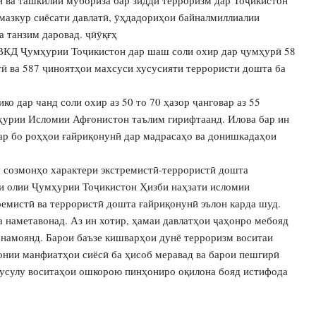
мазкур сиёсати давлатӣ, ӯҳдадориҳои байналмиллиалии
а танзим даровад. ҷӣӯқғҳ
 ВКД Ҷумҳурии Тоҷикистон дар шаш соли охир дар ҷумҳурӣ 58
ӣ ва 587 ҷиноятҳои махсуси хусусияти террористи дошта ба
о дар чанд соли охир аз 50 то 70 ҳазор ҷанговар аз 55
ҳурии Исломии Афғонистон таълим гирифтаанд. Илова бар ин
вар бо роҳҳои ғайриқонунӣ дар мадрасаҳо ва донишкадаҳои
 созмонҳо характери экстремистӣ-террористӣ дошта
ди олии Ҷумҳурии Тоҷикистон Ҳизби наҳзати исломии
ремистӣ ва террористӣ дошта ғайриқонунӣ эълон карда шуд.
а наметавонад. Аз ин хотир, ҳамаи давлатҳои ҷаҳонро мебояд
 намоянд. Барои баъзе кишварҳои дунё терроризм воситаи
донии манфиатҳои сиёсӣ ба ҳисоб меравад ва барои пешгирӣ
 усулу воситаҳои ошкорою пинҳониро оқилона бояд истифода