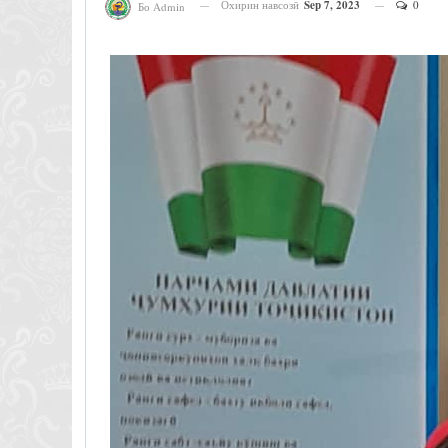
Охирин навсозӣ
Sep 7, 2023
0
Бо Admin