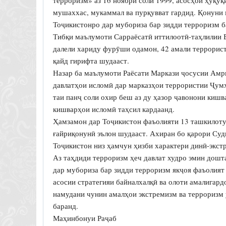
мушаххас, мукаммал ва пурқувват гардид. Қонуни 
Тоҷикистонро дар мубориза бар зидди терроризм б
Тибқи маълумоти Сарраёсатӣ иттилоотӣ-таҳлилии
далели хариду фурӯши одамон, 42 амали террорист
қайд гирифта шудааст.
Назар ба маълумоти Раёсати Маркази ҷосусии Амрик
давлатҳои исломӣ дар марказҳои террористии Ҷум
таи панҷ соли охир беш аз ду ҳазор ҷавонони киш
кишварҳои исломӣ таҳсил кардаанд.
Ҳамзамон дар Тоҷикистон фаъолияти 13 ташкилоту
ғайриқонунӣ эълон шудааст. Ахиран бо қарори Су
Тоҷикистон низ ҳамчун ҳизби характери динӣ-экст
Аз таҳдиди терроризм ҳеч давлат худро эмин дошт
дар мубориза бар зидди терроризм якҷоя фаъолият
асосии стратегияи байналхалқӣ ва олоти амалигар
намудани чунин амалҳои экстремизм ва терроризм
баранд.
Маҳинбонуи Раҷаб