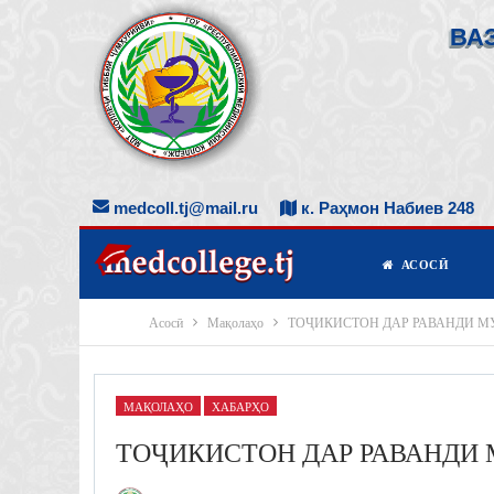
ВА
medcoll.tj@mail.ru
к. Раҳмон Набиев 248
АСОСӢ
Асосӣ
Мақолаҳо
ТОҶИКИСТОН ДАР РАВАНДИ МУ
МАҚОЛАҲО
ХАБАРҲО
ТОҶИКИСТОН ДАР РАВАНДИ 