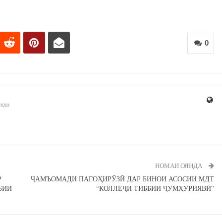
0
рҳҳо
НОМАИ ОЯНДА
Р
ҶАМЪОМАДИ ПАГОҲИРӮЗӢ ДАР БИНОИ АСОСИИ МДТ
БИИ
“КОЛЛЕҶИ ТИББИИ ҶУМҲУРИЯВӢ”