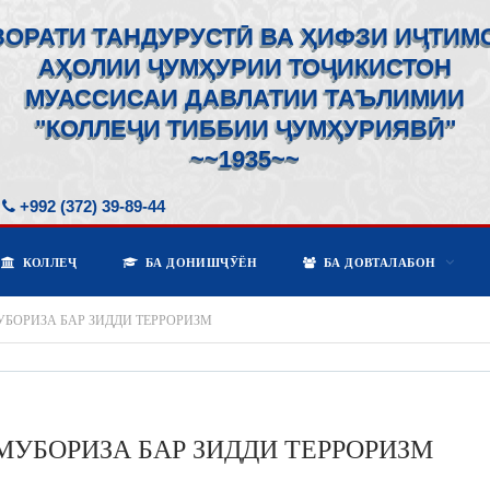
ЗОРАТИ ТАНДУРУСТӢ ВА ҲИФЗИ ИҶТИМ
АҲОЛИИ ҶУМҲУРИИ ТОҶИКИСТОН
МУАССИСАИ ДАВЛАТИИ ТАЪЛИМИИ
"КОЛЛЕҶИ ТИББИИ ҶУМҲУРИЯВӢ"
~~1935~~
+992 (372) 39-89-44
КОЛЛЕҶ
БА ДОНИШҶӮЁН
БА ДОВТАЛАБОН
БОРИЗА БАР ЗИДДИ ТЕРРОРИЗМ
МУБОРИЗА БАР ЗИДДИ ТЕРРОРИЗМ