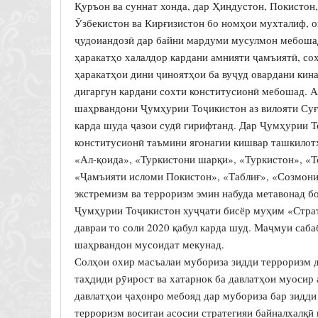
Қуръон ва суннат хонда, дар Ҳиндустон, Покистон,
Ӯзбекистон ва Кирғизистон бо номҳои мухталиф, 
ҷудоиандозӣ дар байни мардуми мусулмон мебошад.
ҳаракатҳо халалдор кардани амнияти ҷамъиятӣ, со
ҳаракатҳои дини ҷиноятҳои ба вуҷуд овардани кина
дигаргун кардани сохти конститусионӣ мебошад. А
шаҳрвандони Ҷумҳурии Тоҷикистон аз вилояти Суғд
карда шуда ҷазои судӣ гирифтанд. Дар Ҷумҳурии Т
конститусионӣ таъмини ягонагии кишвар ташкилот
«Ал-қоида», «Туркистони шарқи», «Туркистон», «
«Ҷамъияти исломи Покистон», «Таблиғ», «Созмони 
экстремизм ва терроризм эмин набуда метавонад б
Ҷумҳурии Тоҷикистон хуҷҷати бисёр муҳим «Страт
давраи то соли 2020 қабул карда шуд. Маҷмуи саба
шаҳрвандон мусоидат мекунад.
Солҳои охир масъалаи мубориза зидди терроризм д
таҳдиди рӯирост ва хатарнок ба давлатҳои муосир
давлатҳои ҷаҳонро мебояд дар мубориза бар зидди
терроризм воситаи асосии стратегияи байналхалқӣ 