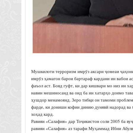
Мушкилоти терроризм имрӯз аксари ҷомеаи ҷаҳонир
имрӯз ҳамагон барои бартараф кардани ин вабои а
фаъол аст. Бояд гуфт, ки дар кишвари мо низ ин 
навин мешиносанд ва оид ба ин хатарҳо доимо тав
ҳушдор менамоянд. Зеро тибқи он тамоми проблема
фарде, ки дониши кофии динию дунявӣ надорад ва
хоҳад кард.
Равияи «Салафия» дар Тоҷикистон соли 2005 ба ву
равияи «Салафия» аз тарафи Муҳаммад Ибни Абулв