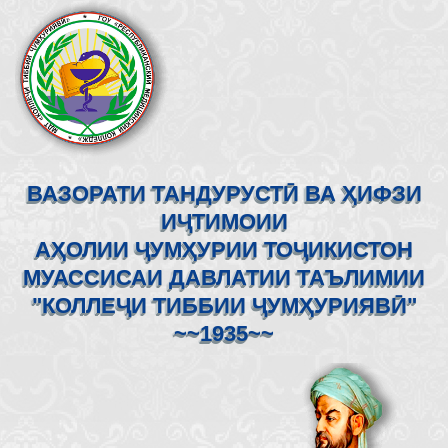
ВАЗОРАТИ ТАНДУРУСТӢ ВА ҲИФЗИ
ИҶТИМОИИ
АҲОЛИИ ҶУМҲУРИИ ТОҶИКИСТОН
МУАССИСАИ ДАВЛАТИИ ТАЪЛИМИИ
"КОЛЛЕҶИ ТИББИИ ҶУМҲУРИЯВӢ"
~~1935~~