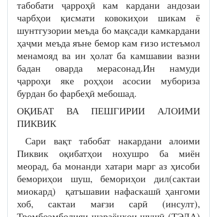
табобати ҷарроҳӣ кам кардани андозаи
чарбҳои қисмати ковокиҳои шикам ё
шунтгузории меъда бо мақсади камкардани
ҳаҷми меъда яъне бемор кам ғизо истеъмол
менамояд ва ин ҳолат ба камшавии вазни
бадан оварда мерасонад.Ин намуди
ҷарроҳи яке роҳҳои асосии мубориза
бурдан бо фарбеҳӣ мебошад.
ОҚИБАТ ВА ПЕШГИРИИ АЛОИМИ
ПИКВИК
Сари вақт табобат накардани алоими
Пиквик оқибатҳои нохушро ба миён
меорад, ба монанди хатари марг аз ҳисоби
бемориҳои шуш, бемориҳои дил(сактаи
миокард) қатъшавии нафаскашӣ ҳангоми
хоб, сактаи мағзи сарӣ (инсулт),
Тромбоэмболияи шараёнҳои шушӣ (ТЭЛА)