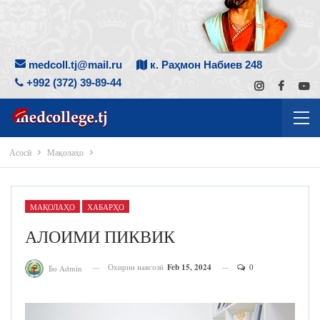
medcoll.tj@mail.ru
к. Раҳмон Набиев 248
+992 (372) 39-89-44
Асосӣ
Мақолаҳо
МАҚОЛАҲО
ХАБАРҲО
АЛОИМИ ПИКВИК
Охирин навсозӣ
Feb 15, 2024
0
Бо Admin