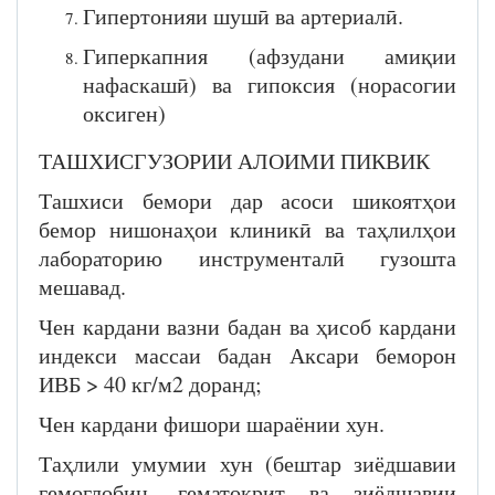
Гипертонияи шушӣ ва артериалӣ.
Гиперкапния (афзудани амиқии
нафаскашӣ) ва гипоксия (норасогии
оксиген)
ТАШХИСГУЗОРИИ АЛОИМИ ПИКВИК
Ташхиси бемори дар асоси шикоятҳои
бемор нишонаҳои клиникӣ ва таҳлилҳои
лабораторию инструменталӣ гузошта
мешавад.
Чен кардани вазни бадан ва ҳисоб кардани
индекси массаи бадан Аксари беморон
ИВБ > 40 кг/м2 доранд;
Чен кардани фишори шараёнии хун.
Таҳлили умумии хун (бештар зиёдшавии
гемоглобин, гематокрит ва зиёдшавии