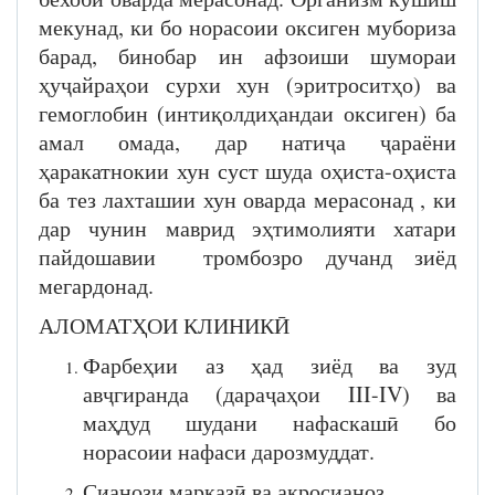
мекунад, ки бо норасоии оксиген мубориза
барад, бинобар ин афзоиши шумораи
ҳуҷайраҳои сурхи хун (эритроситҳо) ва
гемоглобин (интиқолдиҳандаи оксиген) ба
амал омада, дар натиҷа ҷараёни
ҳаракатнокии хун суст шуда оҳиста-оҳиста
ба тез лахташии хун оварда мерасонад , ки
дар чунин маврид эҳтимолияти хатари
пайдошавии тромбозро дучанд зиёд
мегардонад.
АЛОМАТҲОИ КЛИНИКӢ
Фарбеҳии аз ҳад зиёд ва зуд
авҷгиранда (дараҷаҳои III-IV) ва
маҳдуд шудани нафаскашӣ бо
норасоии нафаси дарозмуддат.
Сианози марказӣ ва акросианоз.