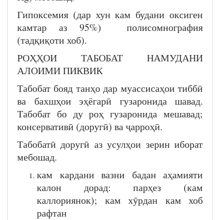
Гипоксемия (дар хун кам будани оксиген
камтар аз 95%) полисомнография
(тадқиқоти хоб).
РОҲҲОИ ТАБОБАТ НАМУДАНИ
АЛОИМИ ПИКВИК
Табобат бояд танҳо дар муассисаҳои тиббӣ
ва бахшҳои эҳёгарӣ гузаронида шавад.
Табобат бо ду роҳ гузаронида мешавад;
консервативӣ (доругӣ) ва ҷарроҳӣ.
Табобатӣ доругӣ аз усулҳои зерин иборат
мебошад.
кам кардани вазни бадан аҳамияти
калон дорад: парҳез (кам
каллориянок); кам хӯрдан кам хоб
рафтан