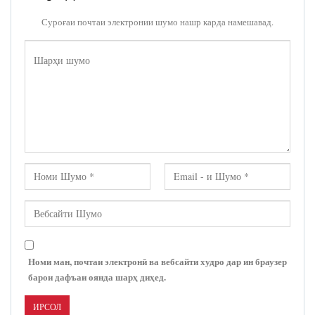
Суроғаи почтаи электронии шумо нашр карда намешавад.
Номи ман, почтаи электронӣ ва вебсайти худро дар ин браузер
барои дафъаи оянда шарҳ диҳед.