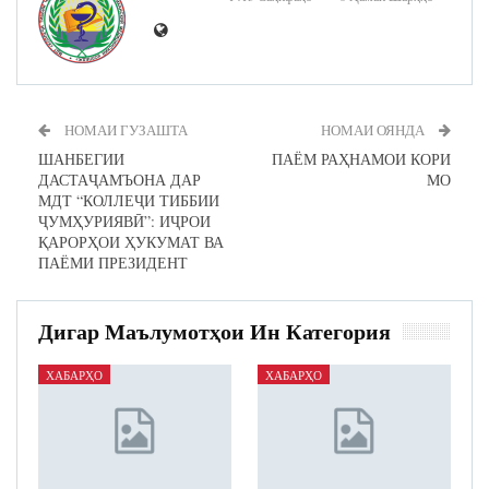
НОМАИ ГУЗАШТА
НОМАИ ОЯНДА
ШАНБЕГИИ
ПАЁМ РАҲНАМОИ КОРИ
ДАСТАҶАМЪОНА ДАР
МО
МДТ “КОЛЛЕҶИ ТИББИИ
ҶУМҲУРИЯВӢ”: ИҶРОИ
ҚАРОРҲОИ ҲУКУМАТ ВА
ПАЁМИ ПРЕЗИДЕНТ
Дигар Маълумотҳои Ин Категория
ХАБАРҲО
ХАБАРҲО