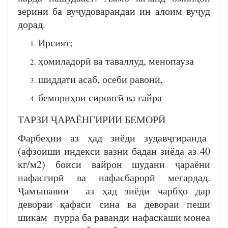
зерини ба вуҷудоварандаи ин алоим вуҷуд
дорад.
Ирсият;
ҳомиладорӣ ва таваллуд, менопауза
шиддати асаб, осеби равонӣ,
бемориҳои сироятӣ ва ғайра
ТАРЗИ ҶАРАЁНГИРИИ БЕМОРӢ
Фарбеҳии аз ҳад зиёди зудавҷгиранда
(афзоиши индекси вазни бадан зиёда аз 40
кг/м2) боиси вайрон шудани ҷараёни
нафасгирӣ ва нафасбарорӣ мегардад.
Ҷамъшавии аз ҳад зиёди чарбҳо дар
девораи қафаси сина ва девораи пеши
шикам пурра ба раванди нафаскашӣ монеа