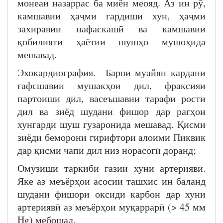
монеаи назаррас ба миён меояд. Аз ин рӯ,
камшавии ҳаҷми гардиши хун, ҳаҷми
захиравии нафаскашӣ ва камшавии
қобилияти ҳаётии шушҳо мушоҳида
мешавад.
Эхокардиография. Барои муайян кардани
ғафсшавии мушакҳои дил, фраксияи
партоиши дил, васеъшавии тарафи рости
дил ва зиёд шудани фишор дар рагҳои
хунгарди шуш гузаронида мешавад. Қисми
зиёди беморони гирифтори алоими Пиквик
дар қисми чапи дил низ норасогӣ доранд;
Омӯзиши таркиби газии хуни артериявӣ.
Яке аз меъёрҳои асосии ташхис ин баланд
шудани фишори оксиди карбон дар хуни
артериявӣ аз меъёрҳои муқаррарӣ (> 45 мм
Hg) мебошад.