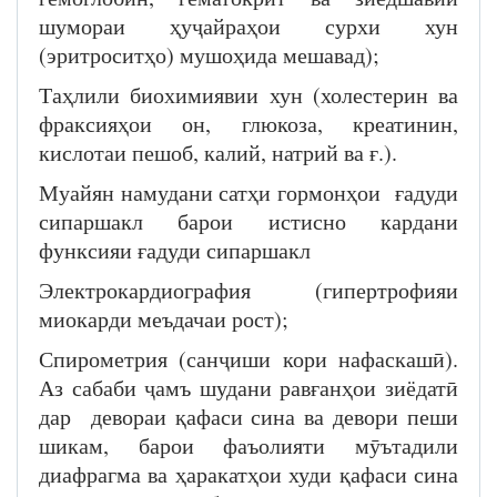
шумораи ҳуҷайраҳои сурхи хун
(эритроситҳо) мушоҳида мешавад);
Таҳлили биохимиявии хун (холестерин ва
фраксияҳои он, глюкоза, креатинин,
кислотаи пешоб, калий, натрий ва ғ.).
Муайян намудани сатҳи гормонҳои ғадуди
сипаршакл барои истисно кардани
функсияи ғадуди сипаршакл
Электрокардиография (гипертрофияи
миокарди меъдачаи рост);
Спирометрия (санҷиши кори нафаскашӣ).
Аз сабаби ҷамъ шудани равғанҳои зиёдатӣ
дар девораи қафаси сина ва девори пеши
шикам, барои фаъолияти мӯътадили
диафрагма ва ҳаракатҳои худи қафаси сина