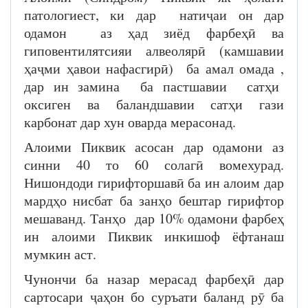
патологиест, ки дар натиҷаи он дар
одамон аз ҳад зиёд фарбеҳӣ ва
гиповентилятсияи алвеолярӣ (камшавии
ҳаҷми ҳавои нафасгирӣ) ба амал омада ,
дар ин замина ба пастшавии сатҳи
оксиген ва баландшавии сатҳи гази
карбонат дар хун оварда мерасонад.
Алоими Пиквик асосан дар одамони аз
синни 40 то 60 солагӣ вомехурад.
Нишондоди гирифторшавӣ ба ин алоим дар
мардҳо нисбат ба занҳо бештар гирифтор
мешаванд. Танҳо дар 10% одамони фарбеҳ
ин алоими Пиквик инкишоф ёфтанаш
мумкин аст.
Чунончи ба назар мерасад фарбеҳӣ дар
сартосари ҷаҳон бо суръати баланд рӯ ба