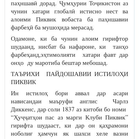
паҳншавӣ дорад. Ҷумҳурии Тоҷикистон аз
чунин хатари глобалӣ истисно нест ва
алоими Пиквик вобаста ба паҳншавии
фарбеҳӣ ба мушоҳида мерасад.
Одамоне, ки ба чунин алоим гирифтор
шудаанд, нисбат ба нафароне, ки танҳо
фарбеҳанд,эҳтимолияти хатари фавт дар
онҳо ду маротиба бештар мебошад.
ТАЪРИХИ ПАЙДОШАВИИ ИСТИЛОҲИ
ПИКВИК
Ин истилоҳ бори аввал дар асари
нависандаи маъруфи англис Чарлз
Диккенс, дар соли 1837 аз китоби бо номи
“Ҳуҷҷатҳои пас аз марги Клуби Пиквик”
гирифта шудааст, ки дар он қаҳрамони
ноболиғ ҳамчун як шахси хеле вазни