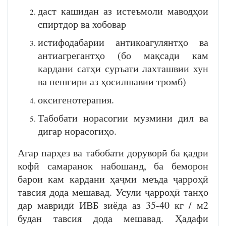
даст кашидан аз истеъмоли маводҳои
спиртдор ва хобовар
истифодабарии антикоагулянтҳо ва
антиагрегантҳо (бо мақсади кам
кардани сатҳи суръати лахташвии хун
ва пешгири аз ҳосилшавии тромб)
оксигенотерапия.
Табобати норасогии музмини дил ва
дигар норасогиҳо.
Агар парҳез ва табобати доруворӣ ба қадри
кофӣ самаранок набошанд, ба беморон
барои кам кардани ҳаҷми меъда ҷарроҳӣ
тавсия дода мешавад. Усули ҷарроҳӣ танҳо
дар мавридӣ ИВБ зиёда аз 35-40 кг / м2
будан тавсия дода мешавад. Ҳадафи