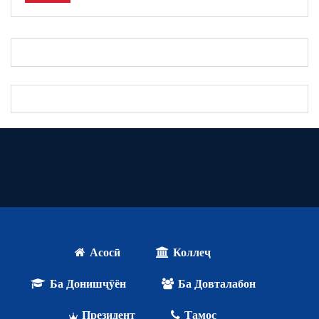
Асосӣ
Коллеҷ
Ба Донишҷӯён
Ба Довталабон
Президент
Тамос