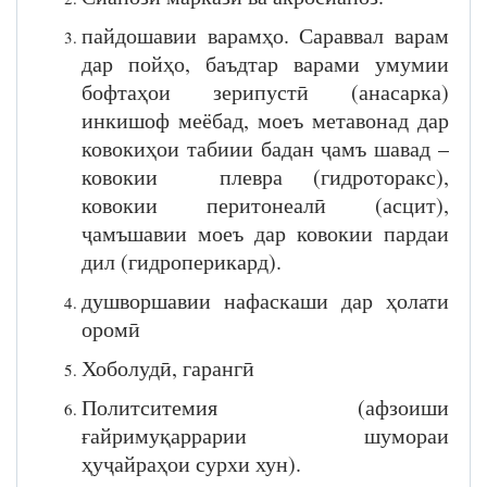
пайдошавии варамҳо. Сараввал варам
дар пойҳо, баъдтар варами умумии
бофтаҳои зерипустӣ (анасарка)
инкишоф меёбад, моеъ метавонад дар
ковокиҳои табиии бадан ҷамъ шавад –
ковокии плевра (гидроторакс),
ковокии перитонеалӣ (асцит),
ҷамъшавии моеъ дар ковокии пардаи
дил (гидроперикард).
душворшавии нафаскаши дар ҳолати
оромӣ
Хоболудӣ, гарангӣ
Политситемия (афзоиши
ғайримуқаррарии шумораи
ҳуҷайраҳои сурхи хун).