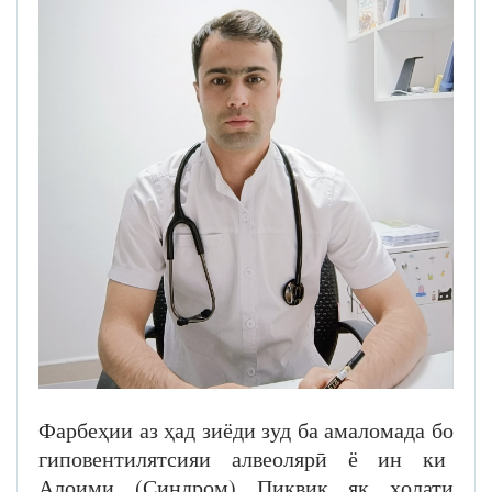
Фарбеҳии аз ҳад зиёди зуд ба амаломада бо
гиповентилятсияи алвеолярӣ ё ин ки
Алоими (Синдром) Пиквик як ҳолати