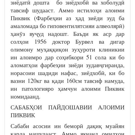
зиёдатӣ дошта бо зиёдхобӣ ва хоболудӣ
тавсиф шудааст. Аммо истилоҳи алоими
Пиквик (Фарбеҳии аз ҳад зиёди зуд ба
амаломада бо гиповентилятсияи алвеолярӣ)
ҳанӯз вуҷуд надошт. Баъди як аср дар
солҳои 1956 доктор Бурвел ва дигар
олимону муҳаққиқон зуҳуроти клиникии
ин алоимро дар соҳибкори 51 сола ки бо
аломатҳои фарбеҳии зиёди зудавҷгиранда,
норасоии шадиди нафас, зиёдхобӣ, ки бо
вазни 120кг ва қади 160см тавсиф намуда,
ин патологияро ҳамчун алоими Пиквик
номидаанд.
САБАБҲОИ ПАЙДОШАВИИ АЛОИМИ
ПИКВИК
Сабаби асосии ин беморӣ дақиқ муайян
карда нашудааст. Аммо якчанд омилҳои