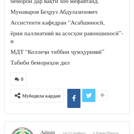
беморон дар вақти хоб мефавтанд.
Мунаваров Беҳруз Абдулазизович
Ассистенти кафедраи “Асабшиносӣ,
ёрии паллиативӣ ва асосҳои равоншиносӣ”-
и
МДТ “Коллеҷи тиббии ҷумҳуриявӣ”
Табиби бемориҳои дил
0
Мубодила кардан
Admin
1413 Саҳифаҳо
0 Ҳамаи Шарҳҳо