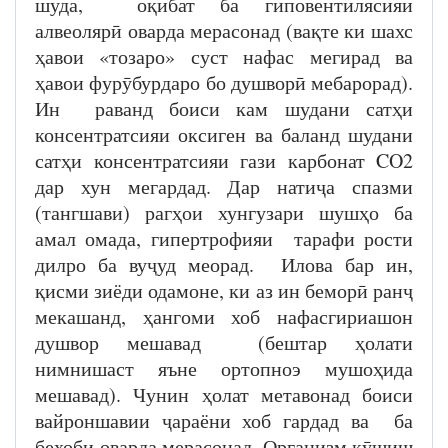
шуда, оқибат ба гиповентилясияи
алвеолярӣ оварда мерасонад (вақте ки шахс
ҳавои «тозаро» суст нафас мегирад ва
ҳавои фурӯбурдаро бо душворӣ мебарорад).
Ин раванд боиси кам шудани сатҳи
консентратсияи оксиген ва баланд шудани
сатҳи консентратсияи гази карбонат CO2
дар хун мегардад. Дар натиҷа спазми
(тангшави) рагҳои хунгузари шушҳо ба
амал омада, гипертрофияи тарафи рости
дилро ба вуҷуд меорад. Илова бар ин,
қисми зиёди одамоне, ки аз ин беморӣ ранҷ
мекашанд, ҳангоми хоб нафасгириашон
душвор мешавад (бештар ҳолати
нимнишаст яъне ортопноэ мушоҳида
мешавад). Чунин ҳолат метавонад боиси
вайроншавии ҷараёни хоб гардад ва ба
бехоби оварда мерасонад. Организм кӯшиш