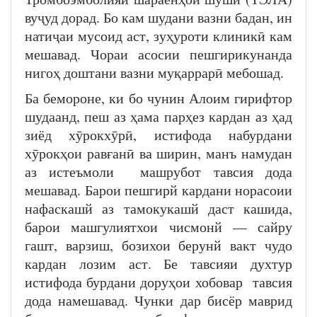
вуҷуд дорад. Бо кам шудани вазни бадан, ин
натиҷаи мусоид аст, зуҳуроти клиникӣ кам
мешавад. Чораи асосии пешгирикунанда
нигоҳ доштани вазни муқаррарӣ мебошад.
Ба бемороне, ки бо чунин Алоим гирифтор
шудаанд, пеш аз ҳама парҳез кардан аз ҳад
зиёд хӯрокхӯрӣ, истифода набурдани
хӯрокҳои равғанӣ ва ширин, манъ намудан
аз истеъмоли машрубот тавсия дода
мешавад. Барои пешгирй кардани норасоии
нафаскашй аз тамокукашй даст кашида,
барои машгулиятхои чисмонй — сайру
гашт, варзиш, бозихои берунй вакт чудо
кардан лозим аст. Бе тавсияи духтур
истифода бурдани доруҳои хобовар тавсия
дода намешавад. Чунки дар бисёр маврид