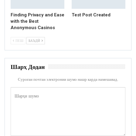
Finding Privacy and Ease
Test Post Created
with the Best
Anonymous Casinos
ПЕШ
БАЪДӢ
Шарҳ Додан
Суроғаи почтаи электронии шумо нашр карда намешавад.