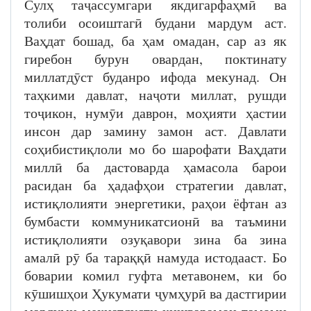
Сулҳ таҷассумгари якдигарфаҳмӣ ва
толиби осоиштагӣ будани мардум аст.
Ваҳдат бошад, ба ҳам омадан, сар аз як
гиребон бурун овардан, поктинату
миллатдӯст буданро ифода мекунад. Он
таҳкими давлат, наҷоти миллат, рушди
тоҷикон, нумӯи даврон, моҳияти ҳастии
инсон дар замину замон аст. Давлати
соҳибистиқлоли мо бо шарофати Ваҳдати
миллӣ ба дастоварда ҳамасола барои
расидан ба ҳадафҳои стратегии давлат,
истиқлолияти энергетики, раҳои ёфтан аз
бумбасти коммуникатсионӣ ва таъмини
истиқлолияти озуқавори зина ба зина
амалӣ рӯ ба тараққӣ намуда истодааст. Бо
боварии комил гуфта метавонем, ки бо
кӯшишҳои Ҳукумати ҷумҳурӣ ва дастгирии