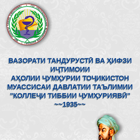
ВАЗОРАТИ ТАНДУРУСТӢ ВА ҲИФЗИ
ИҶТИМОИИ
АҲОЛИИ ҶУМҲУРИИ ТОҶИКИСТОН
МУАССИСАИ ДАВЛАТИИ ТАЪЛИМИИ
"КОЛЛЕҶИ ТИББИИ ҶУМҲУРИЯВӢ"
~~1935~~