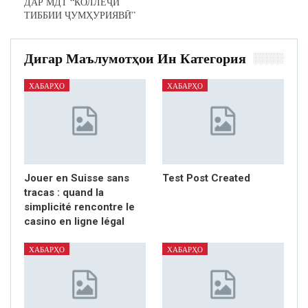
ДАР МДТ “КОЛЛЕҶИ
ТИББИИ ҶУМҲУРИЯВӢ”
Дигар Маълумотҳои Ин Категория
ХАБАРҲО
ХАБАРҲО
Jouer en Suisse sans
Test Post Created
tracas : quand la
simplicité rencontre le
casino en ligne légal
ХАБАРҲО
ХАБАРҲО