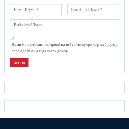
Номи ман, почтаи электронӣ ва вебсайти худро дар ин браузер
барои дафъаи оянда шарҳ диҳед.