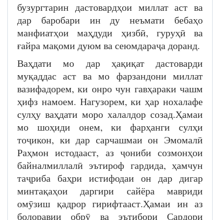
бузургтарин дастовардҳои миллат аст ва
дар баробари ин ду неъмати бебаҳо
манфиатҳои маҳдуди ҳизбӣ, гуруҳӣ ва
ғайра мақоми дуюм ва сеюмдараҷа доранд.
Ваҳдати мо дар ҳақиқат дастоварди
муқаддас аст ва мо фарзандони миллат
вазифадорем, ки онро чун гавҳараки чашм
ҳифз намоем. Нагузорем, ки ҳар нохалафе
сулҳу ваҳдати моро халалдор созад.Ҳамаи
мо шоҳиди онем, ки фарҳанги сулҳи
тоҷикон, ки дар сарчашмаи он Эмомалӣ
Раҳмон истодааст, аз ҷониби созмонҳои
байналмиллалӣ эътироф гардида, ҳамчун
таҷриба баҳри истифодаи он дар дигар
минтақаҳои даргири сайёра мавриди
омӯзиш қадрор гирифтааст.Ҳамаи ин аз
болоравии обрӯ ва эътибори Сардори