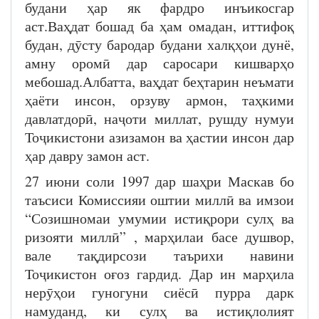
будани ҳар як фардро инъикосгар
аст.Ваҳдат бошад ба ҳам омадан, иттифоқ
будан, дӯсту бародар будани халқҳои дунё,
амну оромӣ дар саросари кишварҳо
мебошад.Албатта, ваҳдат беҳтарин неъмати
ҳаёти инсон, орзуву армон, таҳкими
давлатдорӣ, наҷоти миллат, рушду нумуи
Тоҷикистони азизамон ва ҳастии инсон дар
ҳар давру замон аст.
27 июни соли 1997 дар шаҳри Маскав бо
таъсиси Комиссияи оштии миллӣ ва имзои
“Созишномаи умумии истиқрори сулҳ ва
ризояти миллӣ” , марҳилаи басе душвор,
вале тақдирсози таърихи навини
Тоҷикистон оғоз гардид. Дар ин марҳила
нерӯҳои гуногуни сиёсӣ пурра дарк
намуданд, ки сулҳ ва истиқлолият