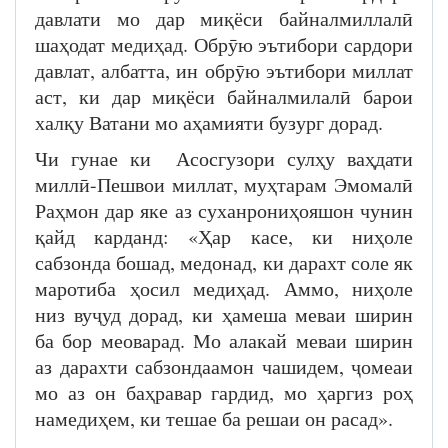
давлати мо дар миқёси байналмиллалӣ
шаҳодат медиҳад. Обрӯю эътибори сардори
давлат, албатта, ин обрӯю эътибори миллат
аст, ки дар миқёси байналмилалӣ барои
халқу Ватани мо аҳамияти бузург дорад.
Чи гунае ки Асосгузори сулҳу ваҳдати
миллӣ-Пешвои миллат, муҳтарам Эмомалӣ
Раҳмон дар яке аз суханрониҳояшон чунин
қайд карданд: «Ҳар касе, ки ниҳоле
сабзонда бошад, медонад, ки дарахт соле як
маротиба ҳосил медиҳад. Аммо, ниҳоле
низ вуҷуд дорад, ки ҳамеша меваи ширин
ба бор меоварад. Мо алакай меваи ширин
аз дарахти сабзондаамон чашидем, ҷомеаи
мо аз он баҳравар гардид, мо ҳаргиз роҳ
намедиҳем, ки тешае ба решаи он расад».