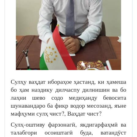
Сулҳу ваҳдат ибораҳое ҳастанд, ки ҳамеша
бо ҳам наздику дилчаспу дилнишин ва бо
лаҳни шево содо медиҳанду бевосита
шунавандаро ба фикр водор месозанд, яъне
мафҳуми сулҳ чист?, Ваҳдат чист?
Сулҳ-оштиву фарзонагӣ, якдигарфаҳмӣ ва
талабгори осоиштагӣ буда, ватандӯст