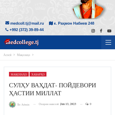
medcoll.tj@mail.ru
к. Раҳмон Набиев 248
+992 (372) 39-89-44
Асосӣ
Мақолаҳо
МАҚОЛАҲО
ХАБАРҲО
СУЛҲУ ВАҲДАТ- ПОЙДЕВОРИ
ҲАСТИИ МИЛЛАТ
Охирин навсозӣ
Jun 13, 2023
0
Бо Admin