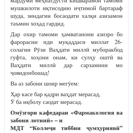
мардуми меҳнатдусти кишварамон тамоми
мушкилоти иқтисодию иҷтимой бартараф
шуда, зиндагии босаодати халқи азизамон
таъмин хоҳад гардид.
Дар охир тамоми ҳамватанони азизро бо
фарорасии иди муқаддаси миллат 26-
солагии Рӯзи Ваҳдати миллӣ муборакбод
гуфта, хоҳони онам, ки сулҳу оштӣ ва
Ваҳдати миллӣ дар сарзамини мо
ҷовидонбошад!
Ва аз забони шоир мегӯем:
Ҳар касе бар қадри ваҳдат мерасад,
Ӯ ба иқболу саодат мерасад.
Омӯзгори кафедараи «Фармакология ва
забони лотинӣ» – и
МДТ “Коллеҷи тиббии ҷумҳуриявӣ”