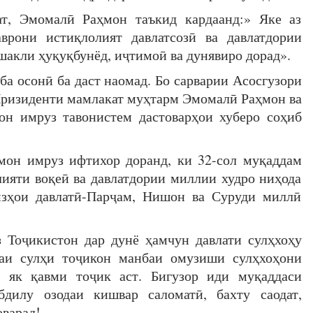
т, Эмомалӣ Раҳмон таъкид кардаанд:» Яке аз
врони истиқлолият давлатсозӣ ва давлатдории
акли ҳуқуқбунёд, иҷтимоӣ ва дунявиро дорад».
а осонӣ ба даст наомад. Бо сарварии Асосгузори
 Призиденти мамлакат муҳтарм Эмомалӣ Раҳмон ва
н имруз тавонистем дастоварҳои хуберо соҳиб
мон имруз ифтихор доранд, ки 32-сол муқаддам
ияти воқеӣ ва давлатдории миллии худро ниҳода
мзҳои давлатӣ-Парҷам, Нишон ва Суруди миллӣ
 Тоҷикистон дар дунё ҳамчун давлати сулҳхоҳу
баи сулҳи тоҷикон манбаи омузиши сулҳхоҳони
 як қавми тоҷик аст. Бигузор иди муқаддаси
дилу озодаи кишвар саломатӣ, бахту саодат,
оварад!