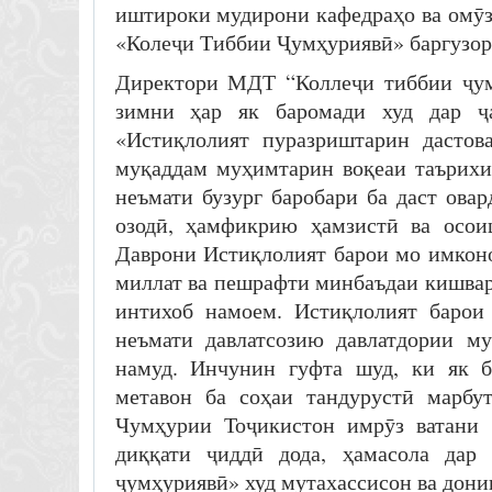
иштироки мудирони кафедраҳо ва омӯз
«Колеҷи Тиббии Ҷумҳуриявӣ» баргузор
Директори МДТ “Коллеҷи тиббии ҷум
зимни ҳар як баромади худ дар ҷ
«Истиқлолият пуразриштарин дастов
муқаддам муҳимтарин воқеаи таърихи
неъмати бузург баробари ба даст ова
озодӣ, ҳамфикрию ҳамзистӣ ва осоиш
Даврони Истиқлолият барои мо имконо
миллат ва пешрафти минбаъдаи кишвар
интихоб намоем. Истиқлолият барои 
неъмати давлатсозию давлатдории му
намуд. Инчунин гуфта шуд, ки як 
метавон ба соҳаи тандурустӣ марбу
Чумҳурии Тоҷикистон имрӯз ватани 
диққати ҷиддӣ дода, ҳамасола дар
ҷумҳуриявӣ» худ мутахассисон ва дони