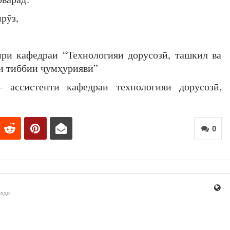
рӯз,
ри кафедраи “Технологияи дорусозӣ, ташкил ва
и тиббии ҷумҳуриявӣ”
 ассистенти кафедраи технологияи дорусозӣ,
0
рҳҳо