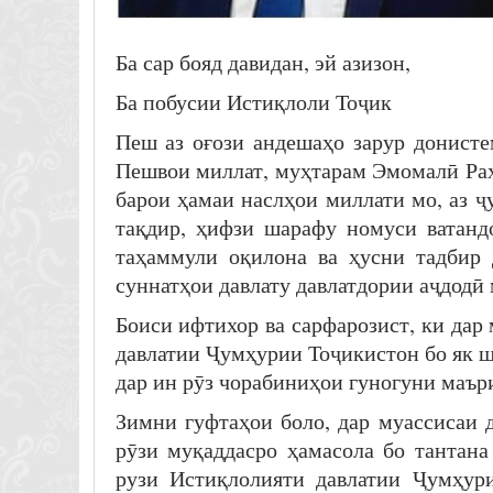
Ба сар бояд давидан, эй азизон,
Ба побусии Истиқлоли Тоҷик
Пеш аз оғози андешаҳо зарур донисте
Пешвои миллат, муҳтарам Эмомалӣ Ра
барои ҳамаи наслҳои миллати мо, аз 
тақдир, ҳифзи шарафу номуси ватанд
таҳаммули оқилона ва ҳусни тадбир 
суннатҳои давлату давлатдории аҷдодӣ
Боиси ифтихор ва сарфарозист, ки дар
давлатии Ҷумҳурии Тоҷикистон бо як 
дар ин рӯз чорабиниҳои гуногуни маър
Зимни гуфтаҳои боло, дар муассисаи 
рӯзи муқаддасро ҳамасола бо тантана
рузи Истиқлолияти давлатии Ҷумҳури