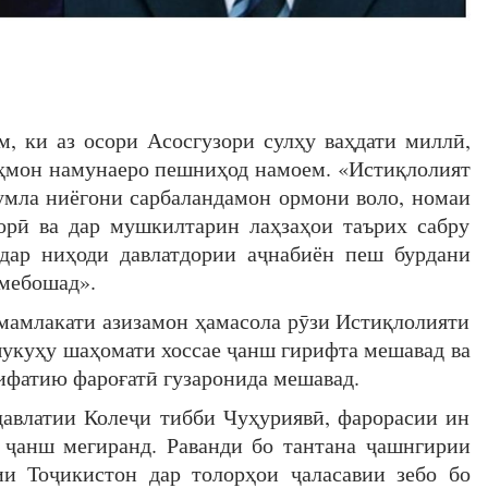
м, ки аз осори Асосгузори сулҳу ваҳдати миллӣ,
ҳмон намунаеро пешниҳод намоем. «Истиқлолият
ҷумла ниёгони сарбаландамон ормони воло, номаи
орӣ ва дар мушкилтарин лаҳзаҳои таърих сабру
дар ниҳоди давлатдории аҷнабиён пеш бурдани
 мебошад».
 мамлакати азизамон ҳамасола рӯзи Истиқлолияти
шукуҳу шаҳомати хоссае ҷанш гирифта мешавад ва
ифатию фароғатӣ гузаронида мешавад.
давлатии Колеҷи тибби Чуҳуриявӣ, фарорасии ин
 ҷанш мегиранд. Раванди бо тантана ҷашнгирии
и Тоҷикистон дар толорҳои ҷаласавии зебо бо