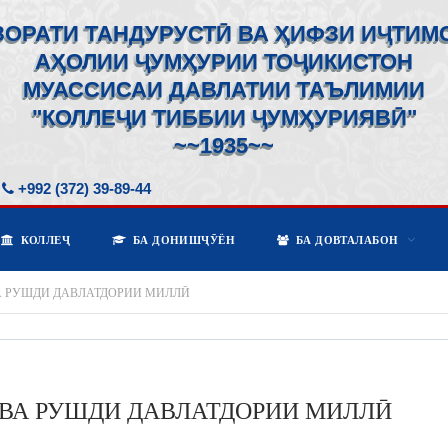
ЗОРАТИ ТАНДУРУСТӢ ВА ҲИФЗИ ИҶТИМ
АҲОЛИИ ҶУМҲУРИИ ТОҶИКИСТОН
МУАССИСАИ ДАВЛАТИИ ТАЪЛИМИИ
"КОЛЛЕҶИ ТИББИИ ҶУМҲУРИЯВӢ"
~~1935~~
+992 (372) 39-89-44
КОЛЛЕҶ
БА ДОНИШҶӮЁН
БА ДОВТАЛАБОН
ВА РУШДИ ДАВЛАТДОРИИ МИЛЛӢ
 ВА РУШДИ ДАВЛАТДОРИИ МИЛЛӢ