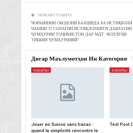
НОМАИ ГУЗАШТА
ЧОРАБИНИИ ОБОДОНӢ БАХШИДА БА ИСТИҚБОЛИ
ҶАШНИ 32 СОЛАГИИ ИСТИҚЛОЛИЯТИ ДАВЛАТИИ
ҶУМҲУРИИ ТОҶИКИСТОН ДАР МДТ “КОЛЛЕҶИ
ТИББИИ ҶУМҲУРИЯВӢ”
Дигар Маълумотҳои Ин Категория
ХАБАРҲО
ХАБАРҲО
Jouer en Suisse sans tracas :
Test Post 
quand la simplicité rencontre le