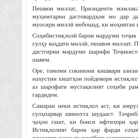
Пешвои миллат, Призиденти мамлака
муҳимтарин дастовардҳои мо дар да
муосири миллӣ мебошад, ки моҳиятан ш
Соҳибистиқлолӣ барои мардуми тоҷик б
сулҳу ваҳдати миллӣ, пешвои миллат,
дастгирии мардуми шарифи Тоҷикисто
шавем.
Оре, тамоми сокинони кишвари азиза
нахустин хиштҳои пойдевори истиқлол
аз шарофати мустақилият соҳиби ра
гардидем.
Самараи неки истиқлол аст, ки имруз
сулҳпарвар шинохта шудааст. Таҷри
ҷаҳон гашт, ки боиси ифтихори ҳар
Истиқлолият барои ҳар фарди соҳиб
зиндагии осуда ва комёбию кушоишҳо 