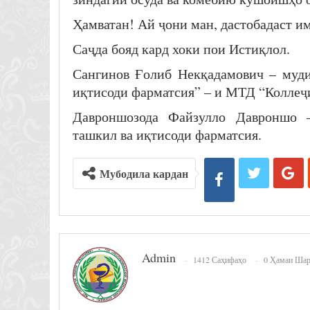
Ҳамватан! Ай ҷони ман, дастобадаст им
Саҷда бояд кард хоки пои Истиқлол.
Сангинов Ғолиб Некқадамович – муди
иқтисоди фарматсия” – и МТД “Коллеҷ
Давроншозода Файзулло Давроншо –
ташкил ва иқтисоди фарматсия.
Мубодила кардан
Admin
1412 Саҳифаҳо
0 Ҳамаи Ша