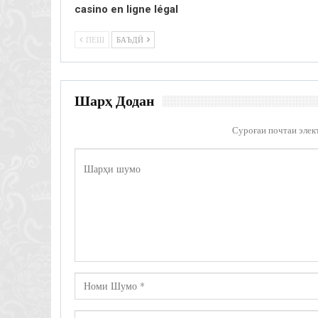
casino en ligne légal
ПЕШ
БАЪДӢ
Шарҳ Додан
Суроғаи почтаи элек