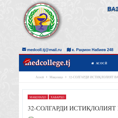
ВА
medcoll.tj@mail.ru
к. Раҳмон Набиев 248
АСОСӢ
Асосӣ
Мақолаҳо
32-СОЛГАРДИ ИСТИҚЛОЛИЯТ 
МАҚОЛАҲО
ХАБАРҲО
32-СОЛГАРДИ ИСТИҚЛОЛИЯТ