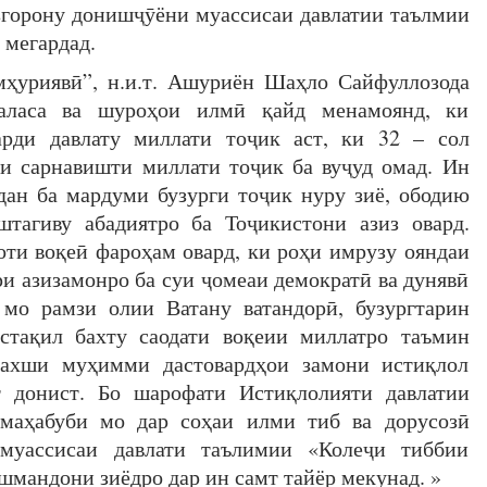
горону донишҷӯёни муассисаи давлатии таълмии
 мегардад.
ҳуриявӣ”, н.и.т. Ашуриён Шаҳло Сайфуллозода
аласа ва шуроҳои илмӣ қайд менамоянд, ки
арди давлату миллати тоҷик аст, ки 32 – сол
и сарнавишти миллати тоҷик ба вуҷуд омад. Ин
рдан ба мардуми бузурги тоҷик нуру зиё, ободию
тагиву абадиятро ба Тоҷикистони азиз овард.
ти воқеӣ фароҳам овард, ки роҳи имрузу ояндаи
и азизамонро ба суи ҷомеаи демократӣ ва дунявӣ
мо рамзи олии Ватану ватандорӣ, бузургтарин
стақил бахту саодати воқеии миллатро таъмин
бахши муҳимми дастовардҳои замони истиқлол
т донист. Бо шарофати Истиқлолияти давлатии
маҳабуби мо дар соҳаи илми тиб ва дорусозӣ
 муассисаи давлати таълимии «Колеҷи тиббии
шмандони зиёдро дар ин самт тайёр мекунад. »