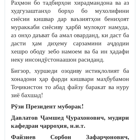
Раҳмон бо тадбирҳои хирадмандона ва аз
худгузаштанҳо борҳо бо мухолифини
сиёсии кишвар дар ваъзиятҳои бениҳоят
мураккаби сиёсиву ҳарбӣ мулоқот намуда,
аз онҳо даъват ба амал оварданд, ки даст ба
дасти ҳам диҳему сарзамини аҷдодии
хешро ободу зебо намоем ва ба ин ҳадафи
неку инсондӯстонаашон расиданд.
Бигзор, хуршеди озодиву истиқлолият ба
хонадони ҳар фарди кишвари маҳбубамон
Тоҷикистон то абад файзу баракат ва нуру
зиё бахшад!
Рӯзи Президент муборак!
Давлатов Ҷамшед Ҷурахонович, мудири
кафедраи ҷарроҳия, н.и.т.
Файзиев Сорбон Зафарҷонович,