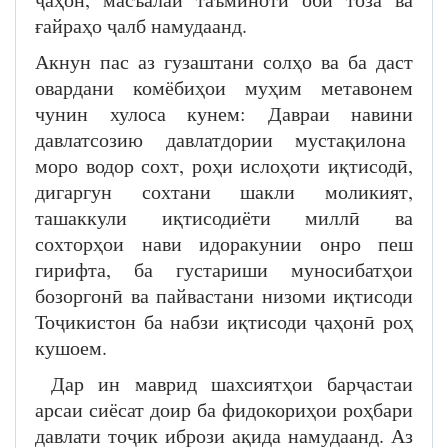
ғайраҳо ҷалб намудаанд.
Акнун пас аз гузаштани солҳо ва ба даст
овардани комёбиҳои муҳим метавонем
чунин хулоса кунем: Давраи навини
давлатсозию давлатдории мустақилона
моро водор сохт, роҳи ислоҳоти иқтисодӣ,
дигаргун сохтани шакли моликият,
ташаккули иқтисодиёти миллӣ ва
сохторҳои нави идоракунии онро пеш
гирифта, ба густариши муносибатҳои
бозоргонӣ ва пайвастани низоми иқтисоди
Тоҷикистон ба набзи иқтисоди ҷаҳонӣ роҳ
кушоем.
​Дар ин маврид шахсиятҳои барҷастаи
арсаи сиёсат доир ба фидокориҳои роҳбари
давлати тоҷик ибрози ақида намудаанд. Аз