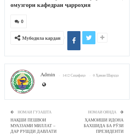
омузгори кафедраи ҷарроҳия
0
Мубодила кардан
Admin
1412 Саҳифаҳо
0 Ҳамаи Шарҳҳо
НОМАИ ГУЗАШТА
НОМАИ ОЯНДА
НАҚШИ ПЕШВОИ
ҲАМОИШИ ИДОНА
МУАЗЗАМИ МИЛЛАТ –
БАХШИДА БА РӮЗИ
ДАР РУШДИ ДАВЛАТИ
ПРЕЗИДЕНТИ