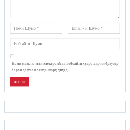
Номи ман, почтаи электронӣ ва вебсайти худро дар ин браузер
барои дафъаи оянда шарҳ диҳед.