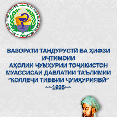
ВАЗОРАТИ ТАНДУРУСТӢ ВА ҲИФЗИ
ИҶТИМОИИ
АҲОЛИИ ҶУМҲУРИИ ТОҶИКИСТОН
МУАССИСАИ ДАВЛАТИИ ТАЪЛИМИИ
"КОЛЛЕҶИ ТИББИИ ҶУМҲУРИЯВӢ"
~~1935~~