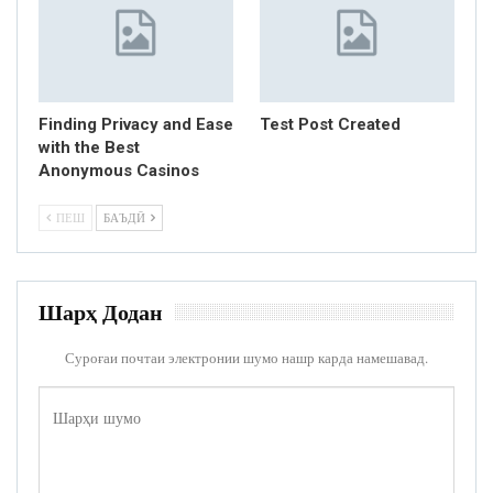
Finding Privacy and Ease
Test Post Created
with the Best
Anonymous Casinos
ПЕШ
БАЪДӢ
Шарҳ Додан
Суроғаи почтаи электронии шумо нашр карда намешавад.