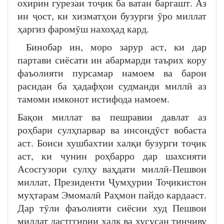
охирин гурезаи тоҷик ба ватан баргашт. Аз
ин ҷост, ки хизматҳои бузурги ӯро миллат
ҳаргиз фаромӯш нахоҳад кард.
​Бинобар ин, моро зарур аст, ки дар
партави сиёсати ин абармарди таърих кору
фаъолияти пурсамар намоем ва барои
расидан ба ҳадафҳои судманди миллӣ аз
тамоми имконот истифода намоем.
Бақои миллат ва пешравии давлат аз
роҳбари сулҳпарвар ва инсондӯст вобаста
аст. Боиси хушбахтии халқи бузурги тоҷик
аст, ки чунин роҳбарро дар шахсияти
Асосгузори сулҳу ваҳдати миллӣ-Пешвои
миллат, Президенти Ҷумҳурии Тоҷикистон
муҳтарам Эмомалӣ Раҳмон пайдо кардааст.
Дар тӯли фаъолияти сиёсии худ Пешвои
миллат дастггирии халқ ва хусусан тинҷиву