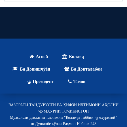
Асосӣ
Коллеҷ
Ба Донишҷӯён
Ба Довталабон
Президент
Тамос
ВАЗОРАТИ ТАНДУРУСТӢ ВА ҲИФЗИ ИҶТИМОИИ АҲОЛИИ
ҶУМҲУРИИ ТОҶИКИСТОН
Муассисаи давлатии таълимии "Коллеҷи тиббии ҷумҳуриявӣ"
ш.Душанбе кӯчаи Раҳмон Набиев 248