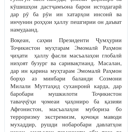
кӯшишҳои дастҷамъона барои истодагарӣ
дар рӯ ба рӯи ин хатарҳои инсонӣ ва
инчунин роҳҳои ҳаллу пешгирии он даъват
намудаанд.
Воқеан, саҳми Президенти Ҷумҳурии
Тоҷикистон муҳтарам Эмомалӣ Раҳмон
ҷиҳати ҳаллу фасли масъалаҳои глобалӣ
ниҳоят бузург ва саривақтианд. Масалан,
дар ин қарина муҳтарам Эмомалӣ Раҳмон
борҳо аз минбари баланди Созмони
Милали Муттаҳид суханронӣ карда, дар
баробари мушкилоти Тоҷикистон
таваҷҷӯҳи ҷомеаи ҷаҳониро ба қазияи
Афғонистон, масъалаҳои мубориза бо
терроризму экстремизм, қочоқи маводи
мухаддир, рушди нобаробари давлатҳои
ҷаҳон, масъалаи таъминоти оби тоза ва