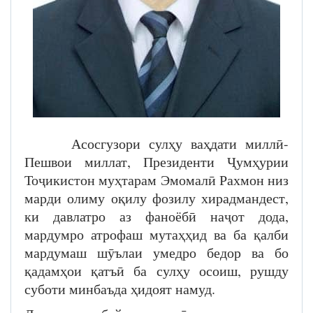
Асосгузори сулҳу ваҳдати миллӣ-
Пешвои миллат, Президенти Ҷумҳурии
Тоҷикистон муҳтарам Эмомалӣ Рахмон низ
марди олиму оқилу фозилу хирадмандест,
ки давлатро аз фаноёбӣ наҷот дода,
мардумро атрофаш мутаҳҳид ва ба қалби
мардумаш шӯълаи умедро бедор ва бо
қадамҳои қатъӣ ба сулҳу осоиш, рушду
суботи минбаъда ҳидоят намуд.