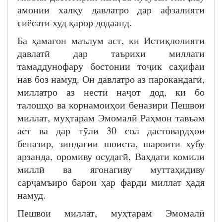
амонии халқу давлатро дар афзалияти
сиёсати худ қарор додаанд.
Ба ҳамагон маълум аст, ки Истиқлолияти
давлатӣ дар таърихи миллати
тамаддунофару бостонии тоҷик саҳифаи
нав боз намуд. Он давлатро аз парокандагӣ,
миллатро аз нестӣ наҷот дод, ки бо
талошҳо ва корнамоиҳои беназири Пешвои
миллат, муҳтарам Эмомалӣ Раҳмон тавъам
аст ва дар тӯли 30 сол дастовардҳои
беназир, зиндагии шоиста, шароити хубу
арзанда, оромиву осудагӣ, Ваҳдати комили
миллӣ ва ягонагиву муттаҳидиву
сарҷамъиро барои ҳар фарди миллат ҳадя
намуд.
Пешвои миллат, муҳтарам Эмомалӣ