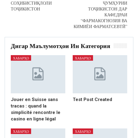
СОҲИБИСТИҚЛОЛИ
ҶУМҲУРИИ
ТОҶИКИСТОН
ТОҶИКИСТОН ДАР
КАФЕДРАИ
“ФАРМАКОГНОЗИЯ ВА
КИМИЁИ ФАРМАТСЕВТӢ”
Дигар Маълумотҳои Ин Категория
ХАБАРҲО
ХАБАРҲО
Jouer en Suisse sans
Test Post Created
tracas : quand la
simplicité rencontre le
casino en ligne légal
ХАБАРҲО
ХАБАРҲО