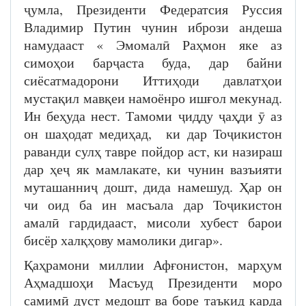
ҷумла, Президенти Федератсия Руссия
Владимир Путин чунин ибрози андеша
намудааст « Эмомалӣ Раҳмон яке аз
симоҳои барҷаста буда, дар байни
сиёсатмадорони Иттиҳоди давлатҳои
мустақил мавқеи намоёнро ишғол мекунад.
Ин беҳуда нест. Тамоми ҷидду ҷаҳди ӯ аз
он шаҳодат медиҳад, ки дар Тоҷикистон
раванди сулҳ тавре пойдор аст, ки назираш
дар ҳеҷ як мамлакате, ки чунин вазъияти
муташанниҷ дошт, дида намешуд. Ҳар он
чи оид ба ин масъала дар Тоҷикистон
амалӣ гардидааст, мисоли хубест барои
бисёр халқҳову мамолики дигар».
Қаҳрамони миллии Афғонистон, марҳум
Аҳмадшоҳи Масъуд Президенти моро
самимӣ дуст медошт ва боре таъкид карда