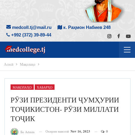
medcoll.tj@mail.ru
к. Раҳмон Набиев 248
+992 (372) 39-89-44
Асосӣ
Мақолаҳо
МАҚОЛАҲО
ХАБАРҲО
РӮЗИ ПРЕЗИДЕНТИ ҶУМҲУРИИ
ТОҶИКИСТОН- РӮЗИ МИЛЛАТИ
ТОҶИК
Охирин навсозӣ
Nov 16, 2023
0
Бо Admin