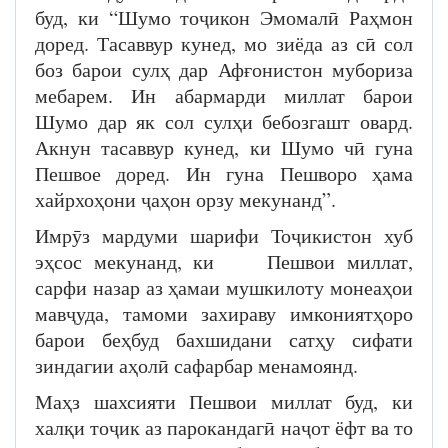
буд, ки “Шумо тоҷикон Эмомалӣ Раҳмон
доред. Тасаввур кунед, мо зиёда аз сӣ сол
боз барои сулҳ дар Афғонистон мубориза
мебарем. Ин абармарди миллат барои
Шумо дар як сол сулҳи бебозгашт овард.
Акнун тасаввур кунед, ки Шумо чӣ гуна
Пешвое доред. Ин гуна Пешворо ҳама
хайрхоҳони ҷаҳон орзу мекунанд”.
Имрӯз мардуми шарифи Тоҷикистон хуб
эҳсос мекунанд, ки Пешвои миллат,
сарфи назар аз ҳамаи мушкилоту монеаҳои
мавҷуда, тамоми захираву имкониятҳоро
барои беҳбуд бахшидани сатҳу сифати
зиндагии аҳолӣ сафарбар менамоянд.
Маҳз шахсияти Пешвои миллат буд, ки
халқи тоҷик аз парокандагӣ наҷот ёфт ва то