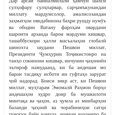
Дар арсаи байналмилалӣ ҳамчун шахси
сулҳофару сулҳпарвар, сарҷамъкунандаи
миллату мардумсолор, амалисозандаи
заҳматҳои ояндабинона баҳри рушду нумӯъ
ва ободии Ватану фароҳам овардани
шароити арзанда барои мардуми кишвар,
ташаббускори ҳалли масъалаҳои глобалӣ
шинохта шудани Пешвои миллат,
Президенти Ҷумҳурии Тоҷикистонро на
танҳо сокинони кишвар, инчунин ҷаҳониён
эътироф намудаанд, ки ба андешаи мо
барои тасдиқу исботи ин гуфтаҳо зарурат
ҷой надорад. Боиси зикр аст, ки Пешвои
миллат, муҳтарам Эмомалӣ Раҳмон борҳо
андешаҳои худро доир ба мушкилоти
минтақа ва ҷаҳон, аз ҷумла аз минбарҳои
баланди ҷаҳонӣ ва чорабиниҳои сатҳи
гуногун баён намуда, ҷомеаи ҷаҳониро ба