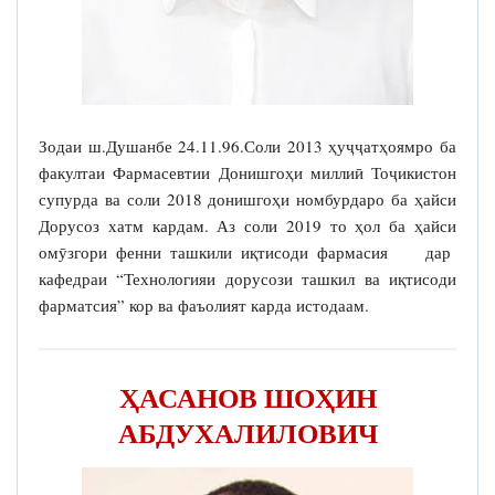
Зодаи ш.Душанбе 24.11.96.Соли 2013 ҳуҷҷатҳоямро ба
факултаи Фармасевтии Донишгоҳи миллиӣ Тоҷикистон
супурда ва соли 2018 донишгоҳи номбурдаро ба ҳайси
Дорусоз хатм кардам. Аз соли 2019 то ҳол ба ҳайси
омӯзгори фенни ташкили иқтисоди фармасия дар
кафедраи “Технологияи дорусози ташкил ва иқтисоди
фарматсия” кор ва фаъолият карда истодаам.
ҲАСАНОВ ШОҲИН
АБДУХАЛИЛОВИЧ