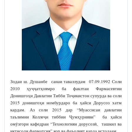
Зодаи ш. Душанбе санаи таваллудам 07.09.1992 Соли
2010 ҳуҷҷатҳоямро ба факлтаи Фармасевтии
Донишгоҳи Давлатии Тибби Тоҷикистон супурда ва соли
2015 донишгоҳи номбурдаро ба ҳайси Дорусоз хатм
кардам. Аз соли 2015 дар “Муассисаи давлатии
таълимии Коллеҷи тиббии Ҷумҳурияви” ба ҳайси
омӯзгори кафедраи “Технологияи дорусозӣ, ташкил ва
иқтисоди фарматсия” кор ва фаъолият карда истодаам.