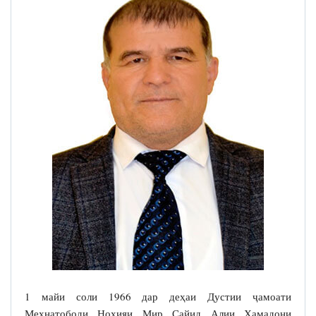
1 майи соли 1966 дар деҳаи Дустии ҷамоати
Меҳнатободи Ноҳияи Мир Сайид Алии Ҳамадони