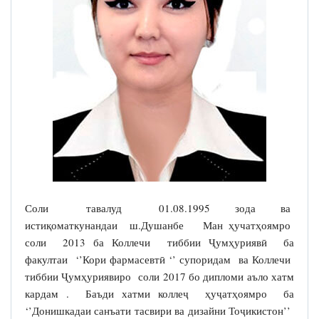
Соли тавалуд 01.08.1995 зода ва
истиқоматкунандаи ш.Душанбе Ман ҳучатҳоямро
соли 2013 ба Коллечи тиббии Ҷумҳуриявӣ ба
факултаи ‘’Кори фармасевтӣ ‘’ супоридам ва Коллечи
тиббии Ҷумҳуриявиро соли 2017 бо дипломи аъло хатм
кардам . Баъди хатми коллеҷ ҳуҷатҳоямро ба
‘’Донишкадаи санъати тасвири ва дизайни Тоҷикистон’’