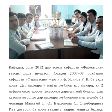
Кафедра, соли 2012 дар асоси кафедраи «Фарматсия»
таъсис дода шудааст. Солҳои 2007–08 роҳбарии
кафедраи «Фарматсия» – ро н.и.ф. Ясинов Р. Қ. ба уҳда
дошт. Дар кафедра 9 нафар омӯзгор кор мекард, ки 2
нафари онҳо дорои тахассуси дараҷаи олӣ буданд. Дар
давоми ин солҳо дар кафедра омӯзгорони пуртаҷриба ба
монанди Маъсумӣ Л. О., Бурҳонова С., Эгамбердиева
Р.ва дигарон ба кори таълиму тадрис машғул буданд.