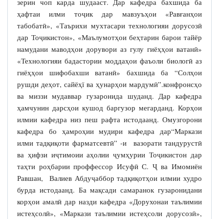
зерин чоп карда шудааст. Дар кафедра бахшида ба
ҳафтаи илми тоҷик дар мавзуъҳои «Равғанҳои
табобатӣ», «Таърихи мухтасари технологияи дорусозӣ
дар Тоҷикистон», «Маълумотҳои беҳтарин барои тайёр
намудани маводҳои дорувори аз гулу гиёҳҳои ватанӣ»
«Технологияи бадастории моддаҳои фаъоли биологӣ аз
гиёҳҳои шифобахши ватанӣ» бахшида ба “Солҳои
рушди деҳот, сайёҳї ва ҳунарҳои мардумӣ”.конфронсҳо
ва миззи мудаввар гузаронида шуданд. Дар кафедра
ҳамчунин дарсҳои кушод баргузор мегарданд. Корҳои
илмии кафедра низ пеш рафта истодаанд. Омузгорони
кафедра бо ҳамроҳии мудири кафедра дар“Маркази
илми тадқиқоти фарматсевтӣ” -и вазорати тандурустӣ
ва ҳифзи иҷтимоии аҳолии ҷумҳурии Тоҷикистон дар
таҳти роҳбарии проффессор Исуфӣ С. Ҷ ва Имомиён
Равшан, Валиев Абдуҷаббор тадқиқотҳои илмии худро
бурда истодаанд. Ба мақсади самаранок гузаронидани
корҳои амалӣ дар назди кафедра «Дорухонаи таълимии
истеҳсолӣ», «Маркази таълимии истеҳсоли дорусозӣ»,