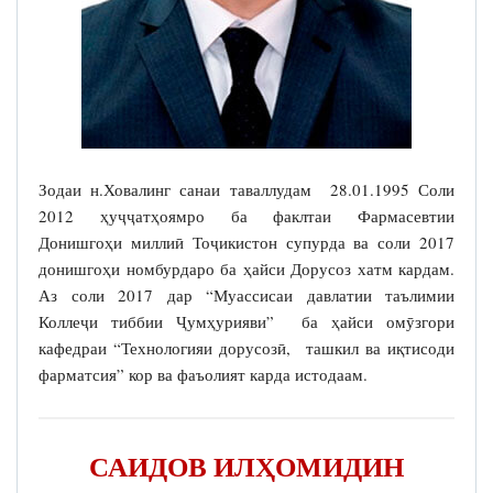
Зодаи н.Ховалинг санаи таваллудам 28.01.1995 Соли
2012 ҳуҷҷатҳоямро ба факлтаи Фармасевтии
Донишгоҳи миллиӣ Тоҷикистон супурда ва соли 2017
донишгоҳи номбурдаро ба ҳайси Дорусоз хатм кардам.
Аз соли 2017 дар “Муассисаи давлатии таълимии
Коллеҷи тиббии Ҷумҳурияви” ба ҳайси омӯзгори
кафедраи “Технологияи дорусозӣ, ташкил ва иқтисоди
фарматсия” кор ва фаъолият карда истодаам.
САИДОВ ИЛҲОМИДИН