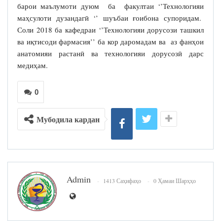
барои маълумоти дуюм ба факултаи ‘’Технологияи
маҳсулоти дузандагӣ ‘’ шуъбаи ғоибона супоридам.
Соли 2018 ба кафедраи ‘’Технологияи дорусози ташкил
ва иқтисоди фармасия’’ ба кор даромадам ва аз фанҳои
анатомияи растанӣ ва технологияи дорусозӣ дарс
медиҳам.
0
Мубодила кардан
Admin
1413 Саҳифаҳо
0 Ҳамаи Шарҳҳо