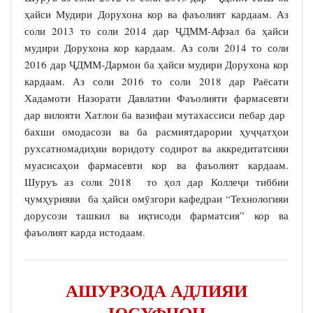
ҳайси Мудири Дорухона кор ва фаъолият кардаам. Аз
соли 2013 то соли 2014 дар ҶДММ-Афзал ба ҳайси
мудири Дорухона кор кардаам. Аз соли 2014 то соли
2016 дар ҶДММ-Дармон ба ҳайси мудири Дорухона кор
кардаам. Аз соли 2016 то соли 2018 дар Раёсати
Хадамоти Назорати Давлатии Фаъолияти фармасевти
дар вилояти Хатлон ба вазифаи мутахассиси пебар дар
бахши омодасози ва ба расмиятдарории ҳуҷҷатҳои
рухсатномадиҳии воридоту содирот ва аккредитатсияи
муасисаҳои фармасевти кор ва фаъолият кардаам.
Шуруъ аз соли 2018 то ҳол дар Коллеҷи тиббии
ҷумҳурияви ба ҳайси омӯзгори кафедраи “Технологияи
дорусози ташкил ва иқтисоди фарматсия” кор ва
фаъолият карда истодаам.
АШУРЗОДА АДЛИЯИ
ЮСУФҶОН