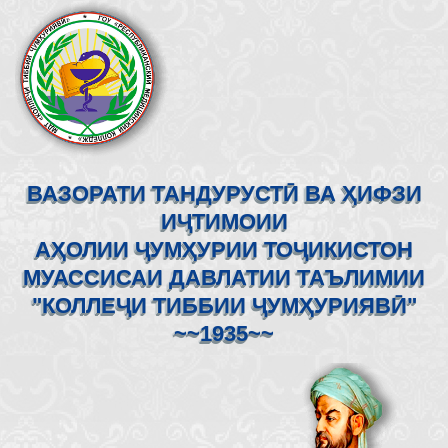
ВАЗОРАТИ ТАНДУРУСТӢ ВА ҲИФЗИ
ИҶТИМОИИ
АҲОЛИИ ҶУМҲУРИИ ТОҶИКИСТОН
МУАССИСАИ ДАВЛАТИИ ТАЪЛИМИИ
"КОЛЛЕҶИ ТИББИИ ҶУМҲУРИЯВӢ"
~~1935~~