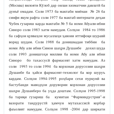
(Москва) вилояти Кӯлоб дар оилаи хизматчии давлатӣ ба
дунъё омадам. Соли 1973 ба мактаби миёнаи № 26 ба
синфи якум рафта соли 1977 ба мактаб-интернати деҳаи
Чубек гузариш карда мактаби № 5 ба номи Абуали-ибни
Синоро соли 1983 хатм намудам. Солҳои 1984 то 1986
ба сафҳои қувваҳои мусаллаҳи ҳавоии иттифоқи шуравӣ
ворид шудам. Соли 1988 ба донишкадаи тиббии ба
номи Абу али ибни Синои шаҳри Душанбе дохил шуда
соли 1993 донишгоҳи миллии ба номи Абу али ибни
Синоро бо тахассусӣ фармасевт хатм намудам. Аз
соли 1993 то соли 1994 ба корхонаи дорусозии шаҳри
Душанбе ба ҳайси фармасевт-технолог ба кор шуруъ
кардам. Солҳои 1994-1995 роҳбари сехи пуркунӣ ва
бастубанди маводҳои дорувории корхонаи дорусозии
шаҳри Душанберо ба уҳда доштам. Солҳои 1995-1998
ба тариқи гузариш ба кумитаи “Фарминдустрия”-и
вазорати тандурустӣ ҳамчун мутахассисӣ корбар
фаъолият намудам. Солҳои 1998 -2004 дар ширкати