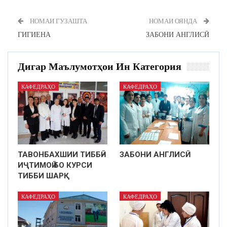
НОМАИ ГУЗАШТА
НОМАИ ОЯНДА
ГИГИЕНА
ЗАБОНИ АНГЛИСӢ
Дигар Маълумотҳои Ин Категория
КАФЕДРАҲО
КАФЕДРАҲО
ТАВОНБАХШИИ ТИББӢ–
ЗАБОНИ АНГЛИСӢ
ИҶТИМОӢ БО КУРСИ
ТИББИ ШАРҚ
КАФЕДРАҲО
КАФЕДРАҲО