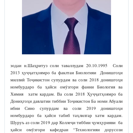
зодаи н.Шаҳритуз соли таваллудам 20.10.1995 Соли
2013 ҳуҷҷатҳоямро ба факлтаи Биологияи Донишгоҳи
миллиӣ Тоҷикистон супурдам ва соли 2018 донишгоҳи
номбурдаро ба ҳайси омӯзгори фанни Биология ва
Химия хатм кардам. Ва соли 2018 Ҳуҷҷатҳоямро ба
Дониҳгоҳи давлатии тиббии Тоҷикистон Ба номи Абуали
ибни Сино супурдам ва соли 2019 донишгоҳи
номбурдаро ба ҳайси табиб таҳлилгар хатм кардам.
Шуруъ аз соли 2019 дар Коллеҷи тиббии ҷумҳурияви ба
ҳайси омӯзгори кафедраи “Технологияи дорусози