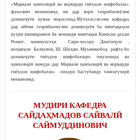
«Маркази ҷамъоварӣ ва коркарди гиёҳҳои шифобахш»
фаъолият менамоянд, ки дар кори таҷрибаомӯзии
донишҷӯён кумак мерасонад.Мутахассисони кафедра
дар айёми таҷрибаомузии донишҷуён ба минтақаҳои
куҳии кишварамон ба монанди минтақаи Канаски деҳаи
Ромит, мамнуъгоҳи Сари-хосору Даштиҷум ,
ноҳияҳои Балҷувон, Ш. Шоҳин, Муъминобод рафта бо
донишҷуён гиёҳҳои шифобахшро омузонида ва
ҷамъоварӣ намуда дар Маркази ҷамъоварӣ ва коркарди
гиёҳҳои шифобахш» онҳоро бастубанду тамғагузорӣ
менамоянд.
МУДИРИ КАФЕДРА
САЙДАҲМАДОВ САЙВАЛӢ
САЙМУДДИНОВИЧ