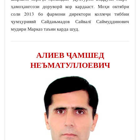
ҳамоҳангсози доруворӣ кор кардааст. Моҳи октябри
соли 2013 бо фармони директори коллеҷи тиббии
ҷумҳуриявӣ Сайдањмадов Сайвалї Саймуддинович
мудири Марказ таъин карда шуд.
АЛИЕВ ҶАМШЕД
НЕЪМАТУЛЛОЕВИЧ