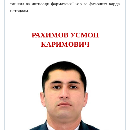
ташкил ва иқтисоди фарматсия” кор ва фаъолият карда
истодаам.
РАХИМОВ УСМОН
КАРИМОВИЧ