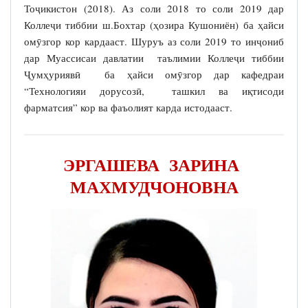
Тоҷикистон (2018). Аз соли 2018 то соли 2019 дар
Коллеҷи тиббии ш.Бохтар (ҳозира Кушониён) ба ҳайси
омӯзгор кор кардааст. Шуруъ аз соли 2019 то инҷониб
дар Муассисаи давлатии таълимии Коллеҷи тиббии
Ҷумҳуриявӣ ба ҳайси омӯзгор дар кафедраи
“Технологияи дорусозӣ, ташкил ва иқтисоди
фарматсия” кор ва фаъолият карда истодааст.
ЭРГАШЕВА ЗАРИНА
МАХМУДЧОНОВНА