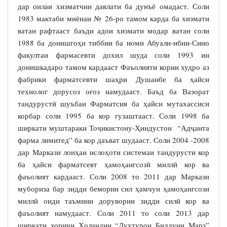
дар оилаи хизматчии давлати ба дунъё омадаст. Соли
1983 мактаби миёнаи № 26-ро тамом карда ба хизмати
ватан рафтааст баъди адои хизмати модар ватан соли
1988 ба донишгоҳи тиббии ба номи Абуали-ибни-Сино
факултаи фармасевти дохил шуда соли 1993 ин
донишкадаро тамом кардааст Фаъолияти кории худро аз
фабрики фарматсевти шаҳри Душанбе ба ҳайси
технолог дорусоз оғоз намудааст. Баъд ба Вазорат
тандурустӣ шуъбаи Фарматсия ба ҳайси мутахассиси
корбар соли 1995 ба кор гузаштааст. Соли 1998 ба
ширкати муштараки Тоҷикистону-Ҳиндустон “Адҷанта
фарма лимитед” ба кор даъват шудааст. Соли 2004 -2008
дар Маркази лоиҳаи ислоҳоти системаи тандурусти кор
ба ҳайси фарматсевт ҳамоҳангсозӣ миллӣ кор ва
фаъолият кардааст. Соли 2008 то 2011 дар Маркази
мубориза бар зидди бемории сил ҳамчун ҳамоҳангсози
миллӣ оиди таъмини дорувории зидди силӣ кор ва
фаъолият намудааст. Соли 2011 то соли 2013 дар
ширкати хориҷи Ҳоландии “Духтурон Биддуни Марз”