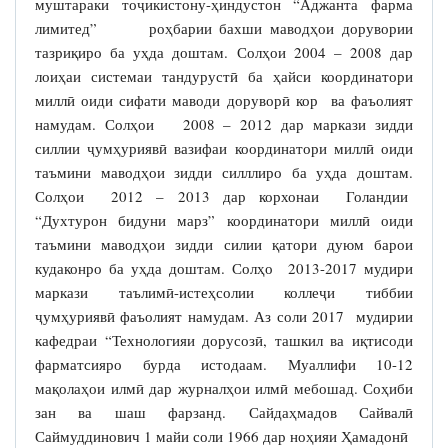
муштараки тоҷикистону-ҳиндустон “Аджанта фарма
лимитед” роҳбарии бахши маводҳои дорувории
тазриқиро ба уҳда доштам. Солҳои 2004 – 2008 дар
лоиҳаи системаи тандурустӣ ба ҳайси координатори
миллӣ оиди сифати маводи доруворӣ кор ва фаъолият
намудам. Солҳои 2008 – 2012 дар маркази зидди
силлии ҷумҳуриявӣ вазифаи координатори миллӣ оиди
таъмини маводҳои зидди силллиро ба уҳда доштам.
Солҳои 2012 – 2013 дар корхонаи Голандии
“Духтурон бидуни марз” координатори миллӣ оиди
таъмини маводҳои зидди силии қатори дуюм барои
кудаконро ба уҳда доштам. Солҳо 2013-2017 мудири
маркази таълимӣ-истеҳсолии коллеҷи тиббии
ҷумҳуриявӣ фаъолият намудам. Аз соли 2017 мудирии
кафедраи “Технологияи дорусозӣ, ташкил ва иқтисоди
фарматсияро бурда истодаам. Муаллифи 10-12
мақолаҳои илмӣ дар журналҳои илмӣ мебошад. Соҳиби
зан ва шаш фарзанд. Сайдаҳмадов Сайвалӣ
Саймуддинович 1 майи соли 1966 дар ноҳияи Ҳамадонӣ