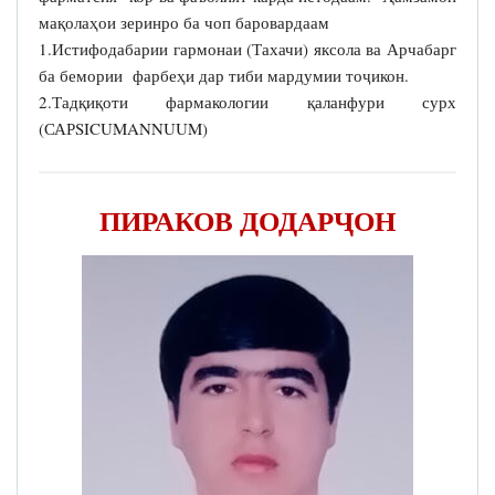
мақолаҳои зеринро ба чоп баровардаам
1.Истифодабарии гармонаи (Тахачи) яксола ва Арчабарг
ба бемории фарбеҳи дар тиби мардумии тоҷикон.
2.Тадқиқоти фармакологии қаланфури сурх
(САРSICUMANNUUM)
ПИРАКОВ ДОДАРҶОН