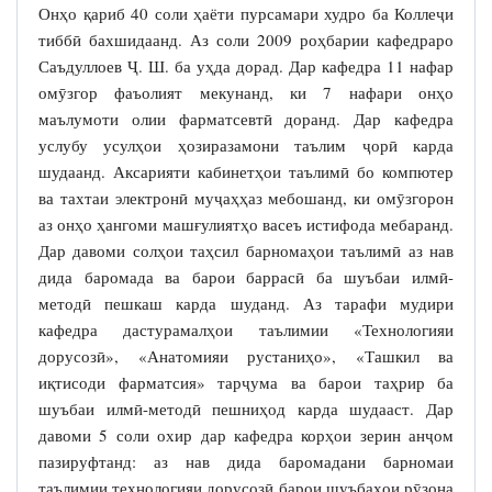
Онҳо қариб 40 соли ҳаёти пурсамари худро ба Коллеҷи
тиббӣ бахшидаанд. Аз соли 2009 роҳбарии кафедраро
Саъдуллоев Ҷ. Ш. ба уҳда дорад. Дар кафедра 11 нафар
омӯзгор фаъолият мекунанд, ки 7 нафари онҳо
маълумоти олии фарматсевтӣ доранд. Дар кафедра
услубу усулҳои ҳозиразамони таълим ҷорӣ карда
шудаанд. Аксарияти кабинетҳои таълимӣ бо компютер
ва тахтаи электронӣ муҷаҳҳаз мебошанд, ки омӯзгорон
аз онҳо ҳангоми машғулиятҳо васеъ истифода мебаранд.
Дар давоми солҳои таҳсил барномаҳои таълимӣ аз нав
дида баромада ва барои баррасӣ ба шуъбаи илмӣ-
методӣ пешкаш карда шуданд. Аз тарафи мудири
кафедра дастурамалҳои таълимии «Технологияи
дорусозӣ», «Анатомияи рустаниҳо», «Ташкил ва
иқтисоди фарматсия» тарҷума ва барои таҳрир ба
шуъбаи илмӣ-методӣ пешниҳод карда шудааст. Дар
давоми 5 соли охир дар кафедра корҳои зерин анҷом
пазируфтанд: аз нав дида баромадани барномаи
таълимии технологияи дорусозӣ барои шуъбаҳои рӯзона