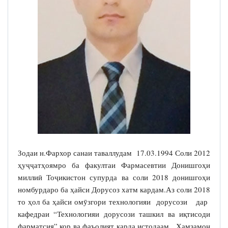
Зодаи н.Фархор санаи таваллудам 17.03.1994 Соли 2012
ҳуҷҷатҳоямро ба факултаи Фармасевтии Донишгоҳи
миллиӣ Тоҷикистон супурда ва соли 2018 донишгоҳи
номбурдаро ба ҳайси Дорусоз хатм кардам.Аз соли 2018
то ҳол ба ҳайси омӯзгори технологияи дорусози дар
кафедраи “Технологияи дорусози ташкил ва иқтисоди
фарматсия” кор ва фаъолият карда истодаам. Ҳамзамон