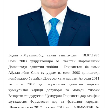
Зодаи н.Муъминобод санаи таваллудам 18.07.1985
Соли 2003 ҳуҷҷатҳоямро ба факлтаи Фармасевтии
Донишгоҳи давлатии тиббии Тоҷикистон ба номи
Абуали ибни Сино супурдам ва соли 2008 донишгоҳи
номбурдаро ба ҳайси Дорусоз хатм кардам.Аз соли 2011
то соли 2012 дар муассисаи давлатии маркази
ҷумҳурияви хариди дорувори ва молҳои тиббии
Вазорати тандурустии Ҷумҳурии Тоҷикистн дар вазифаи
мутахассис Фарматсевт кор ва фаъолият кардаам.
Шуруъ аз соли 2012 то соли 2013 дар ҶДММ-ТБШ ба