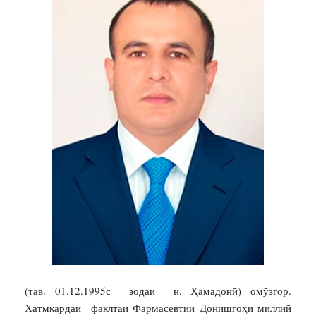
(тав. 01.12.1995с зодаи н. Ҳамадонӣ) омӯзгор.
Хатмкардаи факлтаи Фармасевтии Донишгоҳи миллиӣ