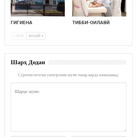
ГИГИЕНА
ТИББИ-ОИЛАВӢ
ПЕШ
БАЪДӢ
Шарҳ Додан
Суроғаи почтаи электронии шумо нашр карда намешавад.