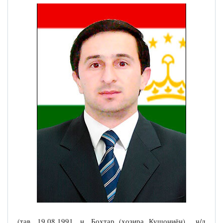
(тав. 19.08.1991, н. Бохтар (ҳозира Кушониён) ҷ/д