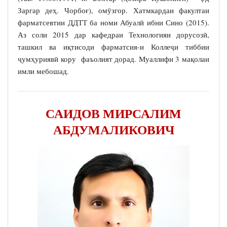
Заргар деҳ. Чорбоғ), омӯзгор. Хатмкардаи факултаи
фарматсевтии ДДТТ ба номи Абуалӣ ибни Сино (2015).
Аз соли 2015 дар кафедраи Технологияи дорусозӣ,
ташкил ва иқтисоди фарматсия-и Коллеҷи тиббии
ҷумҳуриявӣ кору фаъолият дорад. Муаллифи 3 мақолаи
имли мебошад.
САИДОВ МИРСАЛИМ
АБДУМАЛИКОВИЧ