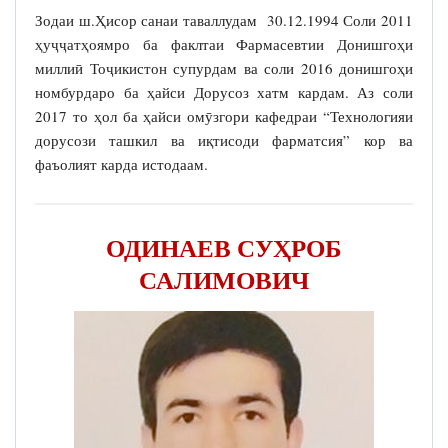
Зодаи ш.Ҳисор санаи таваллудам 30.12.1994 Соли 2011
ҳуҷҷатҳоямро ба факлтаи Фармасевтии Донишгоҳи
миллиӣ Тоҷикистон супурдам ва соли 2016 донишгоҳи
номбурдаро ба ҳайси Дорусоз хатм кардам. Аз соли
2017 то ҳол ба ҳайси омӯзгори кафедраи “Технологияи
дорусози ташкил ва иқтисоди фарматсия” кор ва
фаъолият карда истодаам.
ОДИНАЕВ СУҲРОБ
САЛИМОВИЧ