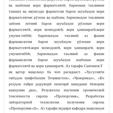
ва шабонаи кори фарматсевтӣ; барномаи таълимии
ташкил ва иқтисоди фарматсия барои шуъбаҳои кори
фарматсевтии рӯзона ва шабона; барномаҳои таълимии
забони лотинӣ барои шуъбаҳои рӯзонаи кори
фарматсевтӣ, кори момодоягӣ, кори ҳамширагӣ,кори
умуми-тиббӣ; барномаҳои таълимӣ аз фанни
фармакология барои шуъбаҳои рӯзонаи кори
фарматсевтӣ,кори момодоягӣ, кори ҳамширагӣ, кори
умумитиббӣ; барномаҳои таълимӣ аз фанни
фармакология барои шуъбаҳои шабонаи кори
фарматсевтӣ ва кори ҳамширагӣ. Аз тарафи Сангинов Ғ
як қатор мақолаҳо ба чоп расидааст. «Хусусияти
гиёҳҳои шифобахши Тоҷикистон», «Ҷенерикҳо», «Бо
роҳҳои ғайри доруворӣ пешгирӣ намудани бемории
камхунии дил», Результаты изучения хронической
токсичности сиропа «Пропорсинк», Разработка
лабораторной технологии получения сиропа
«Пропорсинк-ch». Аз тарафи мудири кафедра мақолаҳои