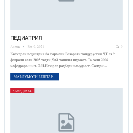
ПЕДИАТРИЯ
Admin
Feb 9, 2021
0
Кафедраи педиатрия бо фармони Вазорати тандурустии ҶТ аз 9
феврали соли 2005 таҳти №61 ташкил шудааст. То соли 2006
кафедраро н.и.т. Э.И.Назаров роҳбари намудааст. Солҳои…
МАЪЛУМОТИ БЕШТАР...
КАФЕДРАҲО