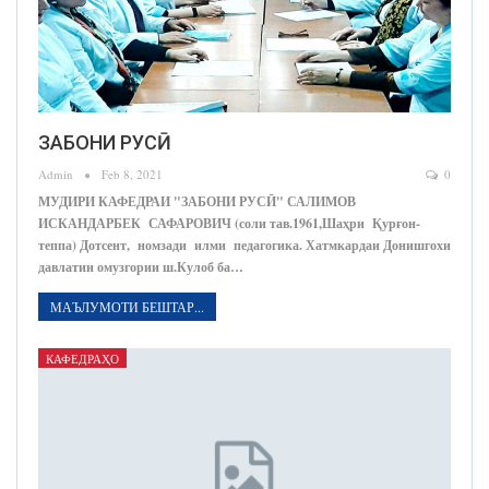
ЗАБОНИ РУСӢ
Admin
Feb 8, 2021
0
МУДИРИ КАФЕДРАИ "ЗАБОНИ РУСӢ" САЛИМОВ
ИСКАНДАРБЕК САФАРОВИЧ (соли тав.1961,Шаҳри Қурғон-
теппа) Дотсент, номзади илми педагогика. Хатмкардаи Донишгохи
давлатии омузгории ш.Кулоб ба…
МАЪЛУМОТИ БЕШТАР...
КАФЕДРАҲО