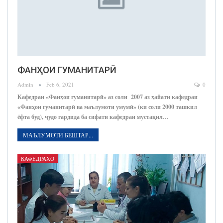
ФАНҲОИ ГУМАНИТАРӢ
Admin
Feb 6, 2021
0
Кафедраи «Фанҳои гуманитарӣ» аз соли 2007 аз ҳайати кафедраи
«Фанҳои гуманитарӣ ва маълумоти умумӣ» (ки соли 2000 ташкил
ёфта буд), ҷудо гардида ба сифати кафедраи мустақил…
МАЪЛУМОТИ БЕШТАР...
КАФЕДРАҲО