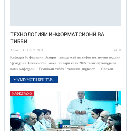
ТЕХНОЛОГИЯИ ИНФОРМАТСИОНӢ ВА
ТИББӢ
Admin
Feb 9, 2021
0
Кафедра бо фармони Вазири тандурустӣ ва ҳифзи иҷтимоии аҳолии
Ҷумҳурии Тоҷикистон моҳи январи соли 2009 тасис ёфташуда бо
номи кафедраи ″Техникаи тиббӣ″ ташкил шудааст. Солҳои…
МАЪЛУМОТИ БЕШТАР...
КАФЕДРАҲО