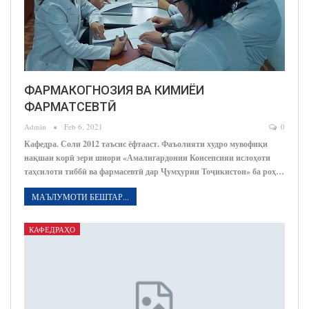
ФАРМАКОГНОЗИЯ ВА КИМИЁИ
ФАРМАТСЕВТӢ
Admin
Feb 6, 2021
0
Кафедра. Соли 2012 таъсис ёфтааст. Фаъолияти худро мувофиқи
нақшаи корӣ зери шиори «Амалигардонии Консепсияи ислоҳоти
таҳсилоти тиббӣ ва фармасевтӣ дар Ҷумҳурии Тоҷикистон» ба роҳ…
МАЪЛУМОТИ БЕШТАР...
КАФЕДРАҲО