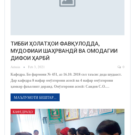
ТИББИ ҲОЛАТҲОИ ФАВҚУЛОДДА,
МУДОФИАИ ШАҲРВАНДӢ ВА ОМОДАГИИ
ДИФОИ ҲАРБӢ
Admin
Feb 3, 2021
0
Кафедра. Бо фармони № 451, аз 16.10. 2018 сол таъсис дода шудааст.
Дар кафедра 8 нафар омӯзгорони асосӣ ва 4 нафар омӯзгорони
ҳамкор фаъолият доранд. Омӯзгорони асосӣ: Саидов С.О.…
МАЪЛУМОТИ БЕШТАР...
КАФЕДРАҲО