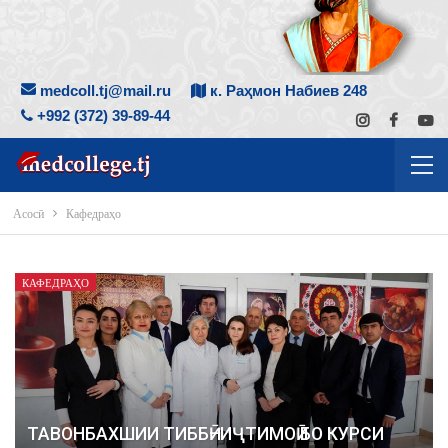
medcoll.tj@mail.ru
к. Раҳмон Набиев 248
+992 (372) 39-89-44
Асосӣ
Кафедраҳо
КАФЕДРАҲО
ТАВОНБАХШИИ ТИББӢ–ИҶТИМОӢ БО КУРСИ