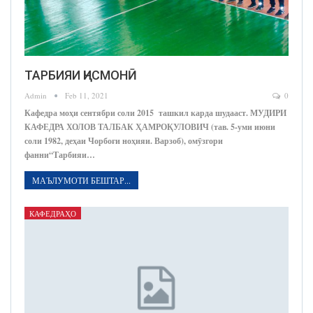
ТАРБИЯИ ҶИСМОНӢ
Admin
Feb 11, 2021
0
Кафедра моҳи сентябри соли 2015 ташкил карда шудааст. МУДИРИ
КАФЕДРА ХОЛОВ ТАЛБАК ҲАМРОҚУЛОВИЧ (тав. 5-уми июни
соли 1982, деҳаи Чорбоғи ноҳияи. Варзоб), омӯзгори
фанни“Тарбияи…
МАЪЛУМОТИ БЕШТАР...
КАФЕДРАҲО