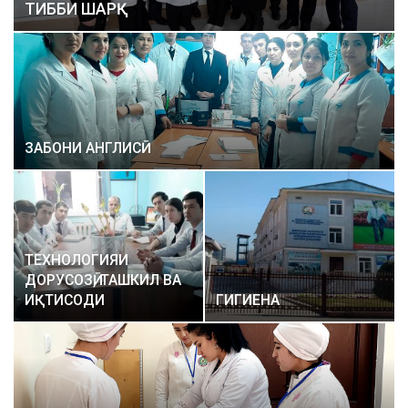
ТИББИ ШАРҚ
ЗАБОНИ АНГЛИСӢ
ТЕХНОЛОГИЯИ
ДОРУСОЗӢ, ТАШКИЛ ВА
ИҚТИСОДИ
ГИГИЕНА
ФАРМАТСИЯ