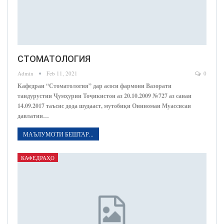
СТОМАТОЛОГИЯ
Admin
Feb 11, 2021
0
Кафедраи “Стоматология” дар асоси фармони Вазорати
тандурустии Ҷумҳурии Тоҷикистон аз 20.10.2009 №727 аз санаи
14.09.2017 таъсис дода шудааст, мутобиқи Оинномаи Муассисаи
давлатии…
МАЪЛУМОТИ БЕШТАР...
КАФЕДРАҲО