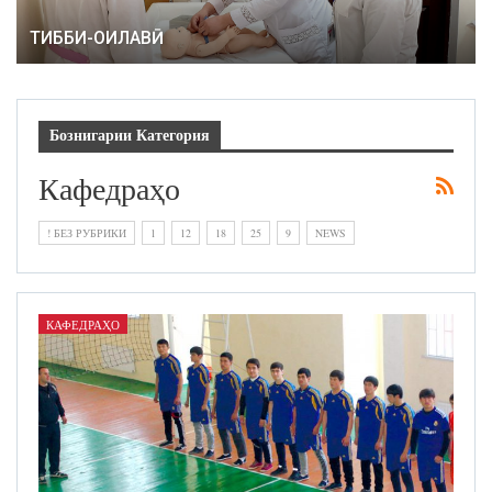
ТИББИ-ОИЛАВӢ
Бознигарии Категория
Кафедраҳо
! БЕЗ РУБРИКИ
1
12
18
25
9
NEWS
КАФЕДРАҲО