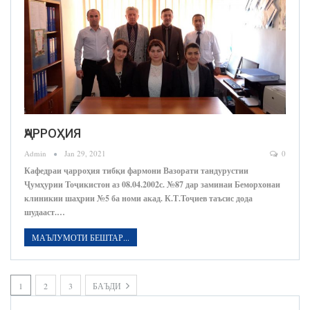
ҶАРРОҲИЯ
Admin
Jan 29, 2021
0
Кафедраи ҷарроҳия тибқи фармони Вазорати тандурустии
Ҷумҳурии Тоҷикистон аз 08.04.2002с. №87 дар заминаи Беморхонаи
клиникии шаҳрии №5 ба номи акад. К.Т.Тоҷиев таъсис дода
шудааст.…
МАЪЛУМОТИ БЕШТАР...
1
2
3
БАЪДИ