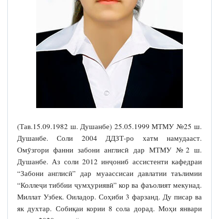
(Тав.15.09.1982 ш. Душанбе) 25.05.1999 МТМУ №25 ш.
Душанбе. Соли 2004 ДДЗТ-ро хатм намудааст.
Омӯзгори фанни забони англисӣ дар МТМУ №2 ш.
Душанбе. Аз соли 2012 инҷониб ассистенти кафедраи
“Забони англисӣ” дар муаассисаи давлатии таълимии
“Коллеҷи тиббии ҷумҳуриявӣ” кор ва фаъолият мекунад.
Миллат Узбек. Оиладор. Соҳиби 3 фарзанд. Ду писар ва
як духтар. Собиқаи кории 8 сола дорад. Моҳи январи