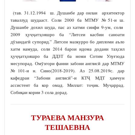
(тав. 31.12.1994 ш. Душанбе дар оилаи архитектор
таваллуд шудааст. Соли 2000 ба МТМУ №51-и ш.
Душанбе дохил шуда, пас аз хатми синфи 9-ум, соли
2009 ҳуҷҷатҳояшро ба “Литсеи касбии саноати
дӯзандагӣ супорид.” Литсеи мазкурро бо дипломи аъло
хатм намуда, соли 2014 барои идома додани таҳсил
ҳуҷҷатҳояшро ба ДДЗТ ба номи Сотим Улуғзода
месупорад. Омӯзгори фанни забони англисӣ дар МТМУ
№101-и н. Сино(2018-2019). Аз 25.08.2019с. дар
кафедраи “Забони англисӣ”-и КТҶ МДТ ҳамчун
ассистент ба кор омад. Миллат: тоҷик. Муҷаррад.
Собиқаи кории 3 сола дорад.
ТУРАЕВА МАНЗУРА
ТЕШАЕВНА