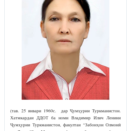
(тав. 25 январи 1960с. дар Ҷумҳурии Туркманистон.
Хатмкардаи ДДОТ ба номи Владимир Илич Ленини
Ҷумҳурии Туркманистон, факултаи “Забонҳои Олмонӣ