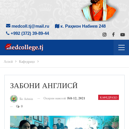
medcoll.tj@mail.ru
к. Раҳмон Набиев 248
+992 (372) 39-89-44
Асосӣ
Кафедраҳо
ЗАБОНИ АНГЛИСӢ
КАФЕДРАҲО
Охирин навсозӣ
Feb 12, 2021
Бо Admin
0