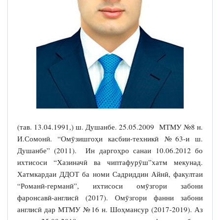
(тав. 13.04.1991,) ш. Душанбе. 25.05.2009 МТМУ №8 н.
И.Сомонӣ. “Омӯзишгоҳи касбии-техникӣ №63-и ш.
Душанбе” (2011). Ин даргоҳро санаи 10.06.2012 бо
ихтисоси “Хазиначӣ ва чиптафурӯш”хатм мекунад.
Хатмкардаи ДДОТ ба номи Садриддин Айнӣ, факултаи
“Романӣ-германӣ”, ихтисоси омӯзгори забони
фаронсавӣ-англисӣ (2017). Омӯзгори фанни забони
англисӣ дар МТМУ №16 н. Шоҳмансур (2017-2019). Аз