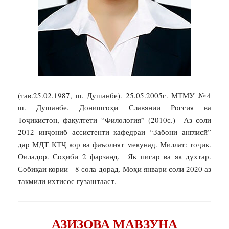
(тав.25.02.1987, ш. Душанбе). 25.05.2005с. МТМУ №4
ш. Душанбе. Донишгоҳи Славянии Россия ва
Тоҷикистон, факултети “Филология” (2010с.) Аз соли
2012 инҷониб ассистенти кафедраи “Забони англисӣ”
дар МДТ КТҶ кор ва фаъолият мекунад. Миллат: тоҷик.
Оиладор. Соҳиби 2 фарзанд. Як писар ва як духтар.
Собиқаи кории 8 сола дорад. Моҳи январи соли 2020 аз
такмили ихтисос гузаштааст.
АЗИЗОВА МАВЗУНА