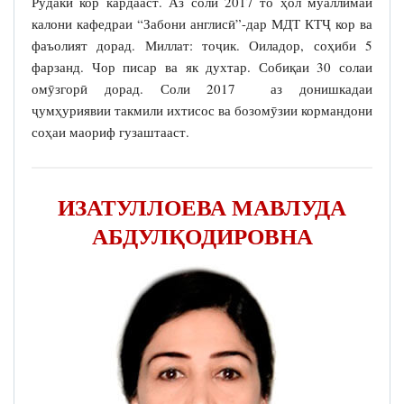
Рӯдакӣ кор кардааст. Аз соли 2017 то ҳол муаллимаи
калони кафедраи “Забони англисӣ”-дар МДТ КТҶ кор ва
фаъолият дорад. Миллат: тоҷик. Оиладор, соҳиби 5
фарзанд. Чор писар ва як духтар. Собиқаи 30 солаи
омӯзгорӣ дорад. Соли 2017 аз донишкадаи
ҷумҳуриявии такмили ихтисос ва бозомӯзии кормандони
соҳаи маориф гузаштааст.
ИЗАТУЛЛОЕВА МАВЛУДА
АБДУЛҚОДИРОВНА