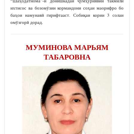
“Шаҳодатнома”-и донишкадаи ҷумҳуриявии такмили
ихтисос ва бозомӯзии кормандони соҳаи маорифро бо
баҳои намунавӣ гирифтааст. Собиқаи кории 3 солаи
омӯзгорӣ дорад.
МУМИНОВА МАРЬЯМ
ТАБАРОВНА