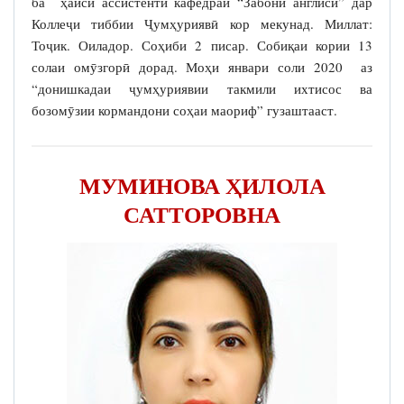
ба ҳайси ассистенти кафедраи “Забони англисӣ” дар
Коллеҷи тиббии Ҷумҳуриявӣ кор мекунад. Миллат:
Тоҷик. Оиладор. Соҳиби 2 писар. Собиқаи кории 13
солаи омӯзгорӣ дорад. Моҳи январи соли 2020 аз
“донишкадаи ҷумҳуриявии такмили ихтисос ва
бозомӯзии кормандони соҳаи маориф” гузаштааст.
МУМИНОВА ҲИЛОЛА
САТТОРОВНА