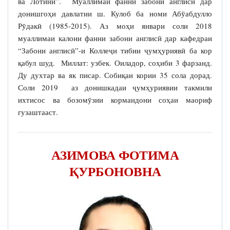
ва Лотинӣ”. Муаллимаи фанни забони англисӣ дар
донишгоҳи давлатии ш. Кулоб ба номи Абӯабдулло
Рӯдакӣ (1985-2015). Аз моҳи январи соли 2018
муаллимаи калони фанни забони англисӣ дар кафедраи
“Забони англисӣ”-и Коллеҷи тибии ҷумҳуриявӣ ба кор
қабул шуд. Миллат: узбек. Оиладор, соҳиби 3 фарзанд.
Ду духтар ва як писар. Собиқаи кории 35 сола дорад.
Соли 2019 аз донишкадаи ҷумҳуриявии такмили
ихтисос ва бозомӯзии кормандони соҳаи маориф
гузаштааст.
АЗИМОВА ФОТИМА
ҚУРБОНОВНА