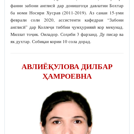
фанни забони англисӣ дар донишгоҳи давлатии Бохтар
ба номи Носири Хусрав (2011-2019). Аз санаи 15-уми
феврали соли 2020, ассистенти кафедраи “Забони
англисӣ” дар Коллеҷи тиббии ҷумҳуриявӣ кор мекунад.
Миллат тоҷик. Оиладор. Соҳиби 3 фарзанд. Ду писар ва
як духтар. Собиқаи кории 10 сола дорад.
АВЛИЁҚУЛОВА ДИЛБАР
ҲАМРОЕВНА