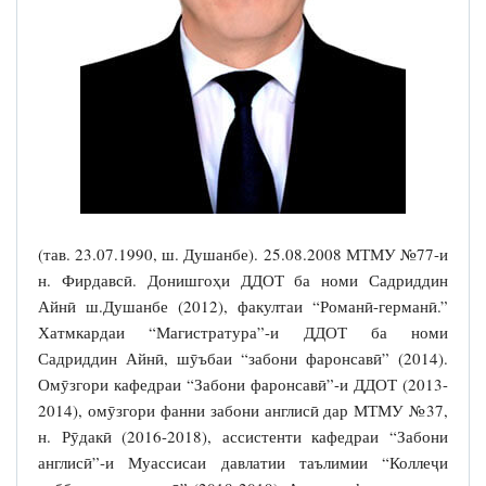
(тав. 23.07.1990, ш. Душанбе). 25.08.2008 МТМУ №77-и
н. Фирдавсӣ. Донишгоҳи ДДОТ ба номи Садриддин
Айнӣ ш.Душанбе (2012), факултаи “Романӣ-германӣ.”
Хатмкардаи “Магистратура”-и ДДОТ ба номи
Садриддин Айнӣ, шӯъбаи “забони фаронсавӣ” (2014).
Омӯзгори кафедраи “Забони фаронсавӣ”-и ДДОТ (2013-
2014), омӯзгори фанни забони англисӣ дар МТМУ №37,
н. Рӯдакӣ (2016-2018), ассистенти кафедраи “Забони
англисӣ”-и Муассисаи давлатии таълимии “Коллеҷи