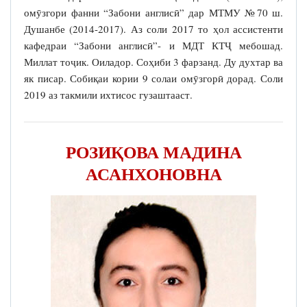
омӯзгори фанни “Забони англисӣ” дар МТМУ №70 ш.
Душанбе (2014-2017). Аз соли 2017 то ҳол ассистенти
кафедраи “Забони англисӣ”- и МДТ КТҶ мебошад.
Миллат тоҷик. Оиладор. Соҳиби 3 фарзанд. Ду духтар ва
як писар. Собиқаи кории 9 солаи омӯзгорӣ дорад. Соли
2019 аз такмили ихтисос гузаштааст.
РОЗИҚОВА МАДИНА
АСАНХОНОВНА