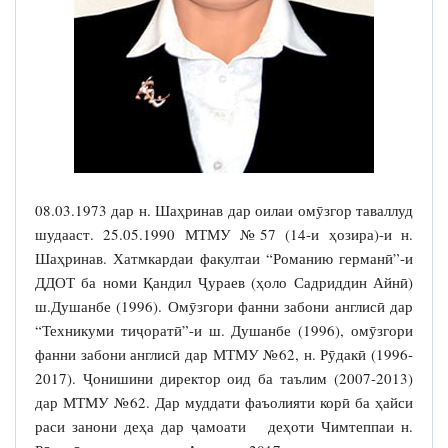
08.03.1973 дар н. Шаҳринав дар оилаи омӯзгор таваллуд
шудааст. 25.05.1990 МТМУ №57 (14-и ҳозира)-и н.
Шаҳринав. Хатмкардаи факултаи “Романию германӣ”-и
ДДОТ ба номи Қандил Ҷураев (ҳоло Садриддин Айнӣ)
ш.Душанбе (1996). Омӯзгори фанни забони англисӣ дар
“Техникуми тиҷоратӣ”-и ш. Душанбе (1996), омӯзгори
фанни забони англисӣ дар МТМУ №62, н. Рӯдакӣ (1996-
2017). Ҷонишини директор оид ба таълим (2007-2013)
дар МТМУ №62. Дар муддати фаъолияти корӣ ба ҳайси
раси занони деҳа дар ҷамоати деҳоти Чимтеппаи н.