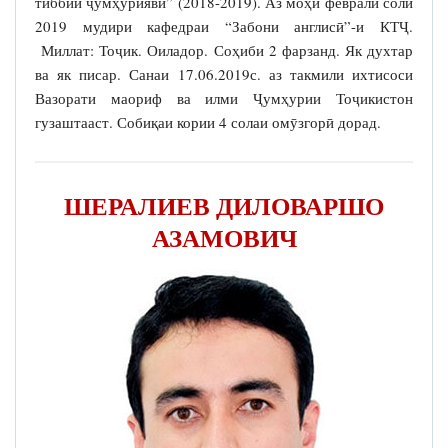
тиббии ҷумҳуриявӣ” (2018-2019). Аз моҳи феврали соли
2019 мудири кафедраи “Забони англисӣ”-и КТҶ.
Миллат: Тоҷик. Оиладор. Соҳиби 2 фарзанд. Як духтар
ва як писар. Санаи 17.06.2019с. аз такмили ихтисоси
Вазорати маориф ва илми Ҷумҳурии Тоҷикистон
гузаштааст. Собиқаи кории 4 солаи омӯзгорӣ дорад.
ШЕРАЛИЕВ ДИЛОВАРШО
АЗАМОВИЧ