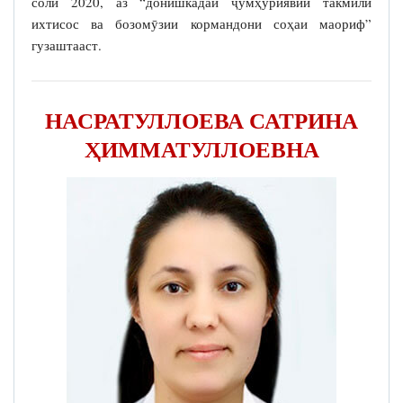
соли 2020, аз “донишкадаи ҷумҳуриявии такмили
ихтисос ва бозомӯзии кормандони соҳаи маориф”
гузаштааст.
НАСРАТУЛЛОЕВА САТРИНА
ҲИММАТУЛЛОЕВНА