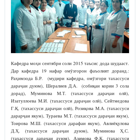
Кафедра моҳи сентябри соли 2015 таъсис дода шудааст.
Дар кафедра 19 нафар омӯзгорон фаъолият доранд.:
Раҳимзода Б.Р. (мудири кафедра, омӯзгори тахассуси
дараҷаи дуюм), Шералиев Д.А. (собиқаи кории 3 сола
дорад), Муминова М.Т. (тахассуси дараҷаи олӣ),
Изатуллоева М.И. (тахассуси дараҷаи олӣ), Сейтмедова
Г.Қ. (тахассуси дараҷаи олӣ), Розиқова М.А. (тахассуси
дарарҷаи якум), Тураева М.Т. (тахассуси дараҷаи якум),
Тоирова М.Ш. (тахассуси дарафаи якум), Авлиёқулова
Д.Ҳ. (тахассуси дараҷаи дуюм), Муминова Ҳ.С.
(тахассуси дараҷаи дуюм), Азимова Ф.Қ. (тахассуси