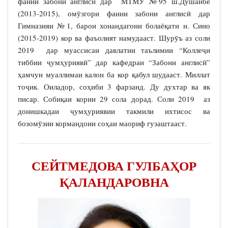
фанни забони англисӣ дар МТМУ №95 ш.Душанбе
(2013-2015), омӯзгори фанни забони англисӣ дар
Гимназияи №1, барои хонандагони болаёқати н. Сино
(2015-2019) кор ва фаъолият намудааст. Шурӯъ аз соли
2019 дар муассисаи давлатии таълимии “Коллеҷи
тиббии ҷумҳуриявӣ” дар кафедраи “Забони англисӣ”
ҳамчун муаллимаи калон ба кор қабул шудааст. Миллат
тоҷик. Оиладор, соҳиби 3 фарзанд. Ду духтар ва як
писар. Собиқаи кории 29 сола дорад. Соли 2019 аз
донишкадаи ҷумҳуриявии такмили ихтисос ва
бозомӯзии кормандони соҳаи маориф гузаштааст.
СЕЙТМЕДОВА ГУЛБАҲОР
ҚАЛАНДАРОВНА