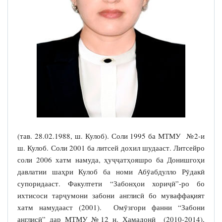
(тав. 28.02.1988, ш. Кулоб). Соли 1995 ба МТМУ №2-и
ш. Кулоб. Соли 2001 ба литсей дохил шудааст. Литсейро
соли 2006 хатм намуда, ҳуҷҷатҳояшро ба Донишгоҳи
давлатии шаҳри Кулоб ба номи Абӯабдулло Рӯдакӣ
супоридааст. Факултети “Забонҳои хориҷӣ”-ро бо
ихтисоси тарҷумони забони англисӣ бо муваффақият
хатм намудааст (2001). Омӯзгори фанни “Забони
англисӣ” дар МТМУ №12 н. Ҳамадонӣ (2010-2014),