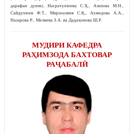
дарафаи дуюм), Насратуллоева С.Ҳ., Азизова М.Н.,
Сайдуллоев Ф.Т., Мирзоалиев С.Қ., Ахмедова А.А.,
Назарова Р., Мелиева З.А. ва Дадаҷонова Ш.Р.
МУДИРИ КАФЕДРА
РАҲИМЗОДА БАХТОВАР
РАҶАБАЛӢ