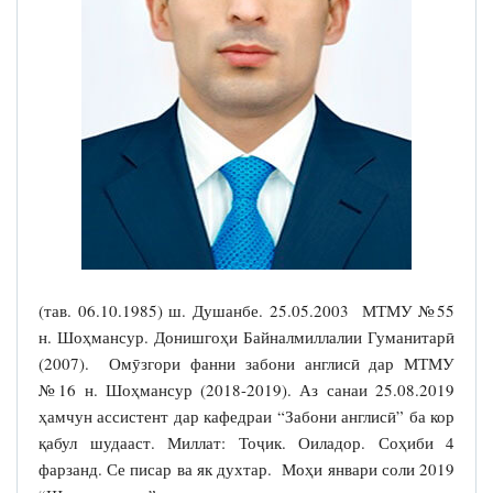
(тав. 06.10.1985) ш. Душанбе. 25.05.2003 МТМУ №55
н. Шоҳмансур. Донишгоҳи Байналмиллалии Гуманитарӣ
(2007). Омӯзгори фанни забони англисӣ дар МТМУ
№16 н. Шоҳмансур (2018-2019). Аз санаи 25.08.2019
ҳамчун ассистент дар кафедраи “Забони англисӣ” ба кор
қабул шудааст. Миллат: Тоҷик. Оиладор. Соҳиби 4
фарзанд. Се писар ва як духтар. Моҳи январи соли 2019