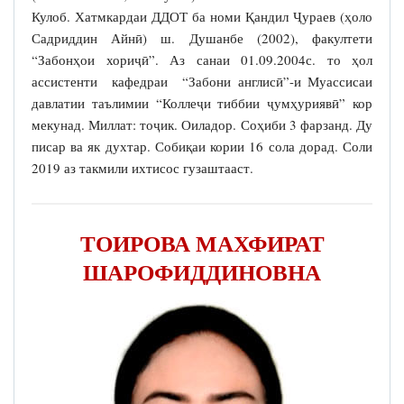
Кулоб. Хатмкардаи ДДОТ ба номи Қандил Ҷураев (ҳоло
Садриддин Айнӣ) ш. Душанбе (2002), факултети
“Забонҳои хориҷӣ”. Аз санаи 01.09.2004с. то ҳол
ассистенти кафедраи “Забони англисӣ”-и Муассисаи
давлатии таълимии “Коллеҷи тиббии ҷумҳуриявӣ” кор
мекунад. Миллат: тоҷик. Оиладор. Соҳиби 3 фарзанд. Ду
писар ва як духтар. Собиқаи кории 16 сола дорад. Соли
2019 аз такмили ихтисос гузаштааст.
ТОИРОВА МАХФИРАТ
ШАРОФИДДИНОВНА