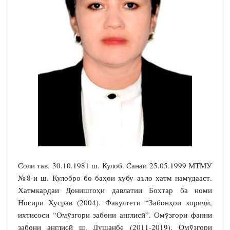
Соли тав. 30.10.1981 ш. Кулоб. Санаи 25.05.1999 МТМУ
№8-и ш. Кулобро бо баҳои хубу аъло хатм намудааст.
Хатмкардаи Донишгоҳи давлатии Бохтар ба номи
Носири Хусрав (2004). Факултети “Забонҳои хориҷӣ,
ихтисоси “Омӯзгори забони англисӣ”. Омӯзгори фанни
забони англисӣ ш. Душанбе (2011-2019). Омӯзгори