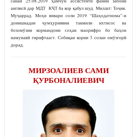
санаи 25.08.2019 ҳамчун ассистенти фанни забони
англисӣ дар МДТ КҶТ ба кор қабул шуд. Миллат: Тоҷик.
Муҷаррад. Моҳи январи соли 2019 “Шаҳодатнома”-и
донишкадаи ҷумҳуриявии такмили ихтисос ва
бозомӯзии кормандони соҳаи маорифро бо баҳои
намунавӣ гирифтааст. Собиқаи кории 3 солаи омӯзгорӣ
дорад.
МИРЗОАЛИЕВ САМИ
ҚУРБОНАЛИЕВИЧ