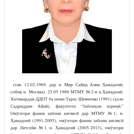
(тав. 12.02.1969, дар н. Мир Сайид Алии Ҳамадонӣ,
собиқ н. Москва). 25.05.1986 МТМУ №2-и н.Ҳамадонӣ.
Хатмкардаи ДДОТ ба номи Тарас Шевченко (1991) (ҳоло
Садриддин Айнӣ), факултети “Забонҳои хориҷӣ.”
Омӯзгори фанни забони англисӣ дар МТМУ №1, н.
Ҳамадонӣ (1991-2005), омӯзгори фанни забони англисӣ
дар Литсейи №1 н. Ҳамадонӣ (2005-2013), омӯзгори