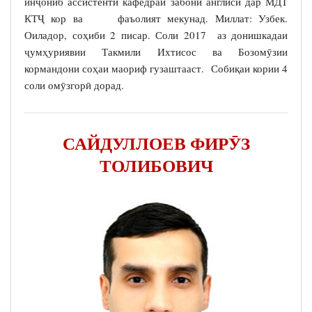
инҷониб ассистенти кафедраи забони англисӣ дар МДТ
КТҶ кор ва фаъолият мекунад. Миллат: Узбек.
Оиладор, соҳиби 2 писар. Соли 2017 аз донишкадаи
ҷумҳуриявии Такмили Ихтисос ва Бозомӯзии
кормандони соҳаи маориф гузаштааст. Собиқаи кории 4
соли омӯзгорӣ дорад.
САЙДУЛЛОЕВ ФИРӮЗ
ТОЛИБОВИЧ