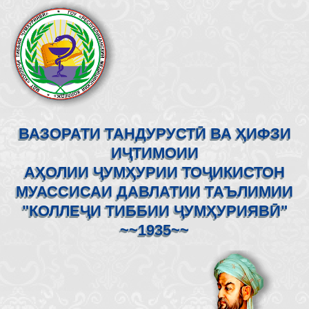
ВАЗОРАТИ ТАНДУРУСТӢ ВА ҲИФЗИ
ИҶТИМОИИ
АҲОЛИИ ҶУМҲУРИИ ТОҶИКИСТОН
МУАССИСАИ ДАВЛАТИИ ТАЪЛИМИИ
"КОЛЛЕҶИ ТИББИИ ҶУМҲУРИЯВӢ"
~~1935~~