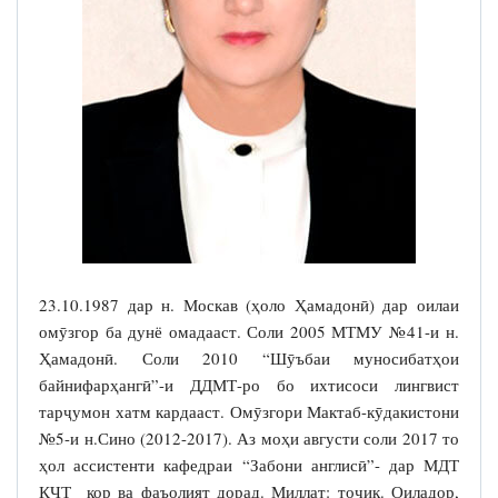
23.10.1987 дар н. Москав (ҳоло Ҳамадонӣ) дар оилаи
омӯзгор ба дунё омадааст. Соли 2005 МТМУ №41-и н.
Ҳамадонӣ. Соли 2010 “Шӯъбаи муносибатҳои
байнифарҳангӣ”-и ДДМТ-ро бо ихтисоси лингвист
тарҷумон хатм кардааст. Омӯзгори Мактаб-кӯдакистони
№5-и н.Сино (2012-2017). Аз моҳи августи соли 2017 то
ҳол ассистенти кафедраи “Забони англисӣ”- дар МДТ
КҶТ кор ва фаъолият дорад. Миллат: тоҷик. Оиладор,