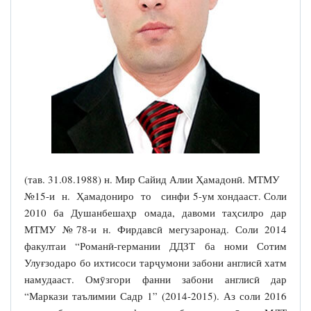
(тав. 31.08.1988) н. Мир Сайид Алии Ҳамадонӣ. МТМУ
№15-и н. Ҳамадониро то синфи 5-ум хондааст. Соли
2010 ба Душанбешаҳр омада, давоми таҳсилро дар
МТМУ №78-и н. Фирдавсӣ мегузаронад. Соли 2014
факултаи “Романӣ-германии ДДЗТ ба номи Сотим
Улуғзодаро бо ихтисоси тарҷумони забони англисӣ хатм
намудааст. Омӯзгори фанни забони англисӣ дар
“Маркази таълимии Садр 1” (2014-2015). Аз соли 2016