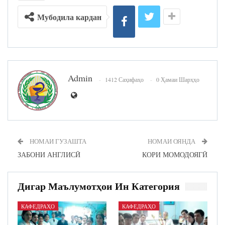
Мубодила кардан
Admin
1412 Саҳифаҳо
0 Ҳамаи Шарҳҳо
НОМАИ ГУЗАШТА
НОМАИ ОЯНДА
ЗАБОНИ АНГЛИСӢ
КОРИ МОМОДОЯГӢ
Дигар Маълумотҳои Ин Категория
КАФЕДРАҲО
КАФЕДРАҲО