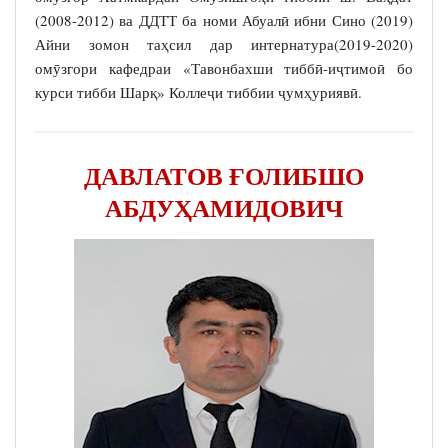
(2008-2012) ва ДДТТ ба номи Абуалӣ ибни Сино (2019)
Айни зомон таҳсил дар интернатура(2019-2020)
омӯзгори кафедраи «Тавонбахши тиббӣ-иҷтимоӣ бо
курси тибби Шарқ» Коллеҷи тиббии ҷумҳуриявӣ.
ДАВЛАТОВ ҒОЛИБШО
АБДУҲАМИДОВИЧ