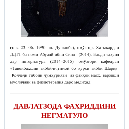
(тав. 23. 06. 1990, ш. Душанбе), омӯзгор. Хатмкардаи
ДДТТ ба номи Абуалӣ ибни Сино (2014). Баъди таҳсил
дар интернатура (2014–2015) омӯзгори кафедраи
«Тавонбахшии тиббӣ-иҷтимоӣ бо курси тибби Шарқ»
Коллеҷи тиббии ҷумҳуриявӣ аз фанҳои масҳ, варзиши
муолиҷавӣ ва физиотерапия дарс медиҳад.
ДАВЛАТЗОДА ФАХРИДДИНИ
НЕГМАТУЛО