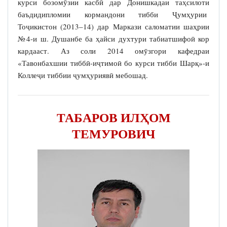
курси бозомӯзии касбӣ дар Донишкадаи таҳсилоти
баъдидипломии кормандони тибби Ҷумҳурии
Тоҷикистон (2013–14) дар Маркази саломатии шаҳрии
№4-и ш. Душанбе ба ҳайси духтури табиатшифоӣ кор
кардааст. Аз соли 2014 омӯзгори кафедраи
«Тавонбахшии тиббӣ-иҷтимоӣ бо курси тибби Шарқ»-и
Коллеҷи тиббии ҷумҳуриявӣ мебошад.
ТАБАРОВ ИЛҲОМ
ТЕМУРОВИЧ