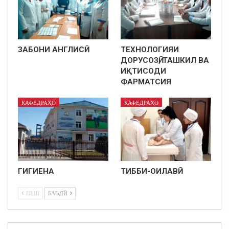
ЗАБОНИ АНГЛИСӢ
ТЕХНОЛОГИЯИ
ДОРУСОЗӢ, ТАШКИЛ ВА
ИҚТИСОДИ
ФАРМАТСИЯ
КАФЕДРАҲО
КАФЕДРАҲО
ГИГИЕНА
ТИББИ-ОИЛАВӢ
ПЕШ
БАЪДӢ