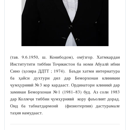
(тав. 9.6.1950, ш. Конибодом), омӯзгор. Хатмкардаи
Институтити тиббии Тоҷикистон ба номи Абуалӣ ибни
Сино (ҳозира ДДТТ ; 1974). Баъди хатми интернатура
ба ҳайси духтури дил дар Беморхонаи клиникии
ҷумҳуриявӣ №3 кор кардааст. Ординатори клиникӣ дар
заминаи Беморхонаи №1 (1981–83) буд. Аз соли 1983
дар Коллеҷи тиббии ҷумҳуриявӣ кору фаъолият дорад.
Оид ба табиатдармонӣ (физиотерпия) дастурамале
таҳия намудааст.