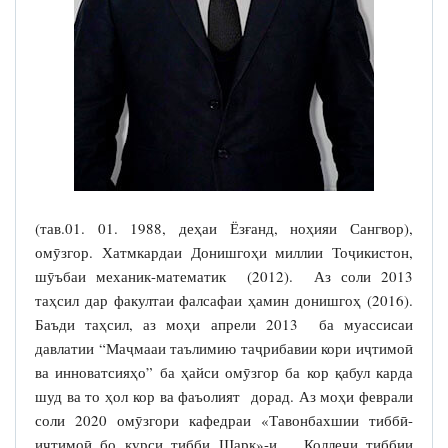
(тав.01. 01. 1988, деҳаи Ёзғанд, ноҳияи Сангвор),
омӯзгор. Хатмкардаи Донишгоҳи миллии Тоҷикистон,
шӯъбаи механик-математик (2012). Аз соли 2013
таҳсил дар факултаи фалсафаи ҳамин донишгоҳ (2016).
Баъди таҳсил, аз моҳи апрели 2013 ба муассисаи
давлатии “Маҷмааи таълимию таҷрибавии кори иҷтимоӣ
ва инноватсияҳо” ба ҳайси омӯзгор ба кор қабул карда
шуд ва то ҳол кор ва фаъолият дорад. Аз моҳи феврали
соли 2020 омӯзгори кафедраи «Тавонбахшии тиббӣ-
иҷтимоӣ бо курси тибби Шарқ»-и Коллеҷи тиббии