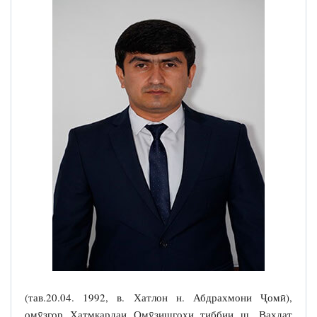
(тав.20.04. 1992, в. Хатлон н. Абдрахмони Ҷомӣ),
омӯзгор Хатмкардаи Омӯзишгоҳи тиббии ш. Ваҳдат