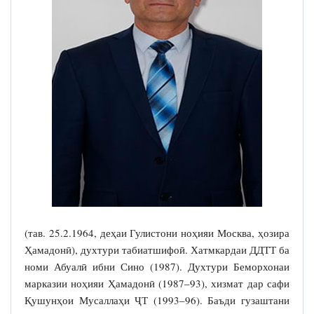
(тав. 25.2.1964, деҳаи Гулистони ноҳияи Москва, ҳозира
Ҳамадонӣ), духтури табиатшифоӣ. Хатмкардаи ДДТТ ба
номи Абуалӣ ибни Сино (1987). Духтури Беморхонаи
марказии ноҳияи Ҳамадонӣ (1987–93), хизмат дар сафи
Қушунҳои Мусаллаҳи ҶТ (1993–96). Баъди гузаштани