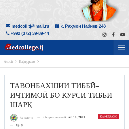
medcoll.tj@mail.ru
к. Раҳмон Набиев 248
+992 (372) 39-89-44
Асосӣ
Кафедраҳо
ТАВОНБАХШИИ ТИББӢ–
ИҶТИМОӢ БО КУРСИ ТИББИ
ШАРҚ
КАФЕДРАҲО
Охирин навсозӣ
Feb 12, 2021
Бо Admin
0