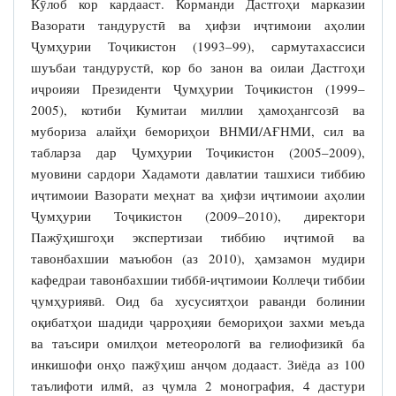
Кӯлоб кор кардааст. Корманди Дастгоҳи марказии
Вазорати тандурустӣ ва ҳифзи иҷтимоии аҳолии
Ҷумҳурии Тоҷикистон (1993–99), сармутахассиси
шуъбаи тандурустӣ, кор бо занон ва оилаи Дастгоҳи
иҷроияи Президенти Ҷумҳурии Тоҷикистон (1999–
2005), котиби Кумитаи миллии ҳамоҳангсозӣ ва
мубориза алайҳи бемориҳои ВНМИ/АҒНМИ, сил ва
табларза дар Ҷумҳурии Тоҷикистон (2005–2009),
муовини сардори Хадамоти давлатии ташхиси тиббию
иҷтимоии Вазорати меҳнат ва ҳифзи иҷтимоии аҳолии
Ҷумҳурии Тоҷикистон (2009–2010), директори
Пажӯҳишгоҳи экспертизаи тиббию иҷтимоӣ ва
тавонбахшии маъюбон (аз 2010), ҳамзамон мудири
кафедраи тавонбахшии тиббӣ-иҷтимоии Коллеҷи тиббии
ҷумҳуриявӣ. Оид ба хусусиятҳои раванди болинии
оқибатҳои шадиди ҷарроҳияи бемориҳои захми меъда
ва таъсири омилҳои метеорологӣ ва гелиофизикӣ ба
инкишофи онҳо пажӯҳиш анҷом додааст. Зиёда аз 100
таълифоти илмӣ, аз ҷумла 2 монография, 4 дастури