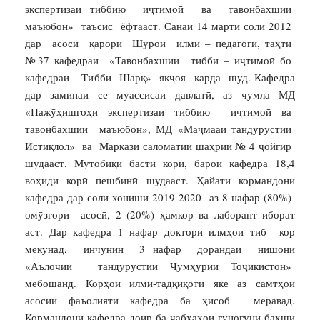
экспертизаи тиббию иҷтимоӣ ва тавонбахшии
маъюбон» таъсис ёфтааст. Санаи 14 марти соли 2012
дар асоси қарори Шӯрои илмӣ – педагогӣ, таҳти
№37 кафедраи «Тавонбахшии тибби – иҷтимоӣ бо
кафедраи Тибби Шарқ» якҷоя карда шуд. Кафедра
дар заминаи се муассисаи давлатӣ, аз ҷумла МД
«Пажӯҳишгоҳи экспертизаи тиббию иҷтимоӣ ва
тавонбахшии маъюбон», МД «Маҷмааи тандурустии
Истиқлол» ва Маркази саломатии шаҳрии № 4 ҷойгир
шудааст. Мутобиқи басти корӣ, барои кафедра 18,4
воҳиди корӣ пешбинӣ шудааст. Ҳайати кормандони
кафедра дар соли хониши 2019-2020 аз 8 нафар (80%)
омӯзгори асосӣ, 2 (20%) ҳамкор ва лаборант иборат
аст. Дар кафедра 1 нафар доктори илмҳои тиб кор
мекунад, инчунин 3 нафар дорандаи нишони
«Аълочии тандурустии Ҷумҳурии Тоҷикистон»
мебошанд. Корҳои илмӣ-тадқиқотӣ яке аз самтҳои
асосии фаъолияти кафедра ба ҳисоб меравад.
Кормандони кафедра доир ба ҷабҳаҳои гуногуни бахши