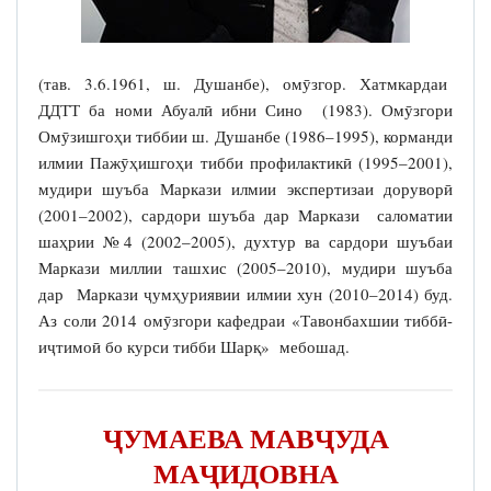
(тав. 3.6.1961, ш. Душанбе), омӯзгор. Хатмкардаи
ДДТТ ба номи Абуалӣ ибни Сино (1983). Омӯзгори
Омӯзишгоҳи тиббии ш. Душанбе (1986–1995), корманди
илмии Пажӯҳишгоҳи тибби профилактикӣ (1995–2001),
мудири шуъба Маркази илмии экспертизаи доруворӣ
(2001–2002), сардори шуъба дар Маркази саломатии
шаҳрии №4 (2002–2005), духтур ва сардори шуъбаи
Маркази миллии ташхис (2005–2010), мудири шуъба
дар Маркази ҷумҳуриявии илмии хун (2010–2014) буд.
Аз соли 2014 омӯзгори кафедраи «Тавонбахшии тиббӣ-
иҷтимоӣ бо курси тибби Шарқ» мебошад.
ҶУМАЕВА МАВҶУДА
МАҶИДОВНА