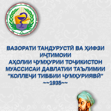
ВАЗОРАТИ ТАНДУРУСТӢ ВА ҲИФЗИ
ИҶТИМОИИ
АҲОЛИИ ҶУМҲУРИИ ТОҶИКИСТОН
МУАССИСАИ ДАВЛАТИИ ТАЪЛИМИИ
"КОЛЛЕҶИ ТИББИИ ҶУМҲУРИЯВӢ"
~~1935~~