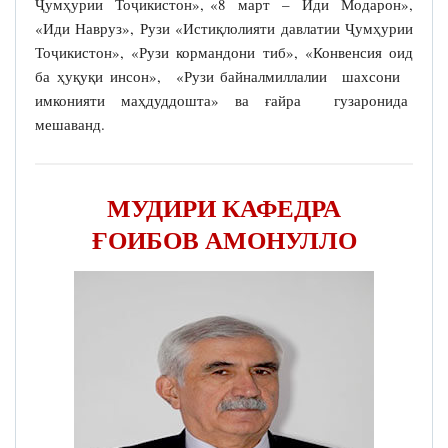
Ҷумҳурии Тоҷикистон», «8 март – Иди Модарон»,
«Иди Навруз», Рузи «Истиқлолияти давлатии Ҷумҳурии
Тоҷикистон», «Рузи кормандони тиб», «Конвенсия оид
ба ҳуқуқи инсон», «Рузи байналмиллалии шахсони
имконияти маҳдуддошта» ва ғайра гузаронида
мешаванд.
МУДИРИ КАФЕДРА
ҒОИБОВ АМОНУЛЛО