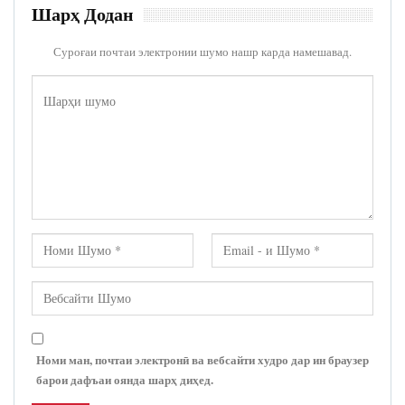
Шарҳ Додан
Суроғаи почтаи электронии шумо нашр карда намешавад.
Номи ман, почтаи электронӣ ва вебсайти худро дар ин браузер
барои дафъаи оянда шарҳ диҳед.