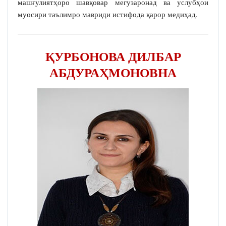
машғулиятҳоро шавқовар мегузаронад ва услубҳои
муосири таълимро мавриди истифода қарор медиҳад.
ҚУРБОНОВА ДИЛБАР
АБДУРАҲМОНОВНА