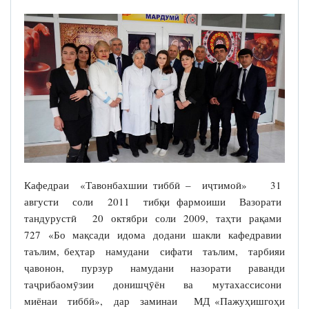
Кафедраи «Тавонбахшии тиббӣ – иҷтимоӣ» 31
августи соли 2011 тибқи фармоиши Вазорати
тандурустӣ 20 октябри соли 2009, таҳти рақами
727 «Бо мақсади идома додани шакли кафедравии
таълим, беҳтар намудани сифати таълим, тарбияи
ҷавонон, пурзур намудани назорати раванди
таҷрибаомӯзии донишҷӯён ва мутахассисони
миёнаи тиббӣ», дар заминаи МД «Пажуҳишгоҳи