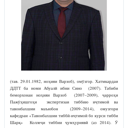
(тав. 29.01.1982, ноҳияи Варзоб), омӯзгор. Хатмкардаи
ДДТТ ба номи Абуалӣ ибни Сино (2007). Табиби
беморхонаи ноҳияи Варзоб (2007–2009), ҷарроҳи
Пажӯҳишгоҳи экспертизаи тиббию иҷтимоӣ ва
тавонбахшии маъюбон (2009–2014), омузгори
кафедраи «Тавонбахшии тиббӣ-иҷтимоӣ бо курси тибби
Шарқ» Коллеҷи тиббии ҷумҳуриявӣ (аз 2014). Ӯ