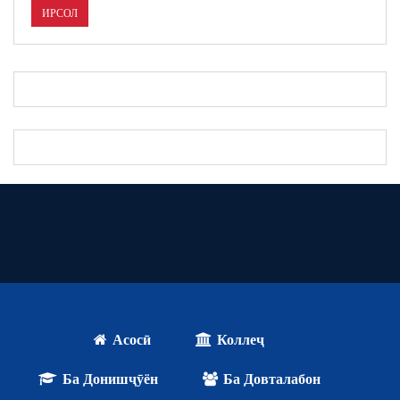
Асосӣ
Коллеҷ
Ба Донишҷӯён
Ба Довталабон