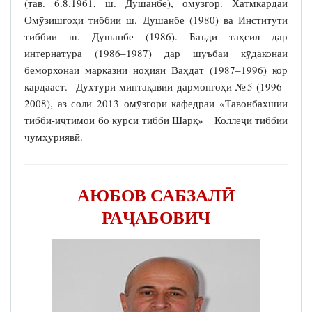
(тав. 6.8.1961, ш. Душанбе), омӯзгор. Хатмкардаи
Омӯзишгоҳи тиббии ш. Душанбе (1980) ва Институти
тиббии ш. Душанбе (1986). Баъди таҳсил дар
интернатура (1986–1987) дар шуъбаи кӯдаконаи
беморхонаи марказии ноҳияи Ваҳдат (1987–1996) кор
кардааст. Духтури минтақавии дармонгоҳи №5 (1996–
2008), аз соли 2013 омӯзгори кафедраи «Тавонбахшии
тиббӣ-иҷтимоӣ бо курси тибби Шарқ» Коллеҷи тиббии
ҷумҳуриявӣ.
АЮБОВ САБЗАЛӢ
РАҶАБОВИЧ