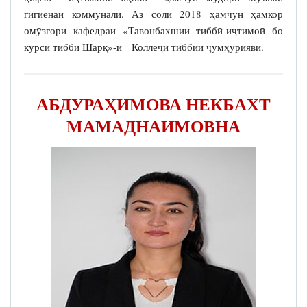
гигиенаи коммуналӣ. Аз соли 2018 ҳамчун ҳамкор
омӯзгори кафедраи «Тавонбахшии тиббӣ-иҷтимоӣ бо
курси тибби Шарқ»-и Коллеҷи тиббии ҷумҳуриявӣ.
АБДУРАҲИМОВА НЕКБАХТ
МАМАДНАИМОВНА