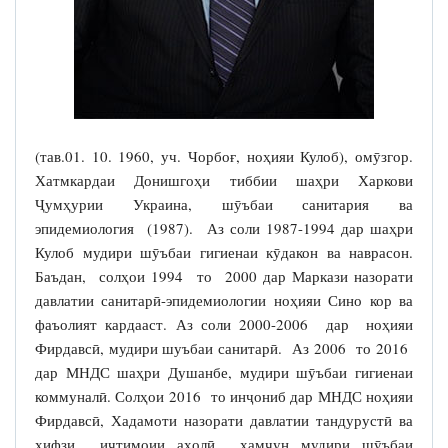
(тав.01. 10. 1960, уч. Чорбоғ, ноҳияи Кулоб), омӯзгор.
Хатмкардаи Донишгоҳи тиббии шаҳри Харкови
Ҷумҳурии Украина, шӯъбаи санитария ва
эпидемиология (1987). Аз соли 1987-1994 дар шаҳри
Кулоб мудири шӯъбаи гигиенаи кӯдакон ва наврасон.
Баъдан, солҳои 1994 то 2000 дар Маркази назорати
давлатии санитарӣ-эпидемиологии ноҳияи Сино кор ва
фаъолият кардааст. Аз соли 2000-2006 дар ноҳияи
Фирдавсӣ, мудири шуъбаи санитарӣ. Аз 2006 то 2016
дар МНДС шаҳри Душанбе, мудири шӯъбаи гигиенаи
коммуналӣ. Солҳои 2016 то инҷониб дар МНДС ноҳияи
Фирдавсӣ, Хадамоти назорати давлатии тандурустӣ ва
ҳифзи иҷтимоии аҳолӣ ҳамчун мудири шӯъбаи