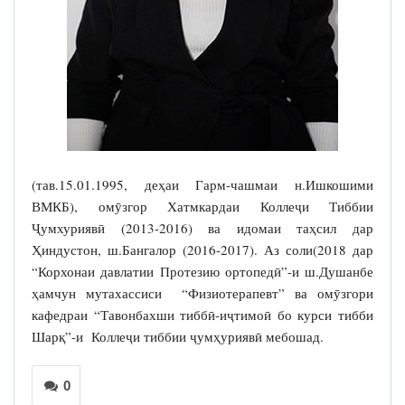
(тав.15.01.1995, деҳаи Гарм-чашмаи н.Ишкошими
ВМКБ), омӯзгор Хатмкардаи Коллеҷи Тиббии
Ҷумхуриявӣ (2013-2016) ва идомаи таҳсил дар
Ҳиндустон, ш.Бангалор (2016-2017). Аз соли(2018 дар
“Корхонаи давлатии Протезию ортопедӣ”-и ш.Душанбе
ҳамчун мутахассиси “Физиотерапевт” ва омӯзгори
кафедраи “Тавонбахши тиббӣ-иҷтимоӣ бо курси тибби
Шарқ”-и Коллеҷи тиббии ҷумҳуриявӣ мебошад.
0