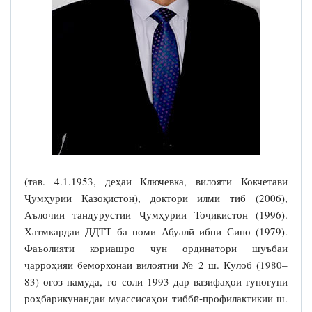
(тав. 4.1.1953, деҳаи Ключевка, вилояти Кокчетави
Ҷумҳурии Қазоқистон), доктори илми тиб (2006),
Аълочии тандурустии Ҷумҳурии Тоҷикистон (1996).
Хатмкардаи ДДТТ ба номи Абуалӣ ибни Сино (1979).
Фаъолияти кориашро чун ординатори шуъбаи
ҷарроҳияи беморхонаи вилоятии № 2 ш. Кӯлоб (1980–
83) оғоз намуда, то соли 1993 дар вазифаҳои гуногуни
роҳбарикунандаи муассисаҳои тиббӣ-профилактикии ш.