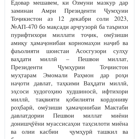
Ёдовар мешавем, ки Озмуни мазкур дар
заминаи Амри Президенти Ҷумҳуии
Тоҷикистон аз 12 декабри соли 2023,
№АП-470 бо мақсади арҷгузорӣ ба таърихи
пурифтихори миллати тоҷик, омӯзиши
амиқу ҳамаҷонибаи корномаҳои наҷиб ва
фаъолияти шоистаи Асосгузори сулҳу
ваҳдати миллӣ – Пешвои миллат,
Президенти Ҷумҳурии Тоҷиистон
муҳтарам Эмомали Раҳмон дар роҳи
наҷоти давлат, таҳкими Ваҳдати миллӣ,
эҳсоси худогоҳию худшиносӣ, ифтихори
миллӣ, тақвияти қобилияти кордониву
роҳбарӣ, омӯзиши ҳамаҷонибаи Мактаби
давлатдории Пешвои миллат миёни
донишҷӯёни муассисаҳои таҳсилоти миёна
ва олии касбии ҷумҳурӣ ташкил ва