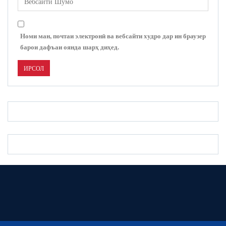
Номи ман, почтаи электронӣ ва вебсайти худро дар ин браузер
барои дафъаи оянда шарҳ диҳед.