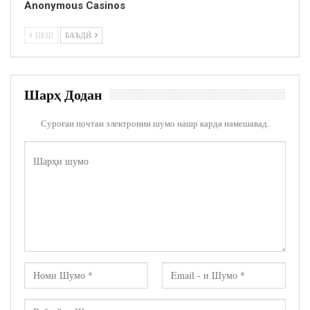
Anonymous Casinos
ПЕШ
БАЪДӢ
Шарҳ Додан
Суроғаи почтаи электронии шумо нашр карда намешавад.