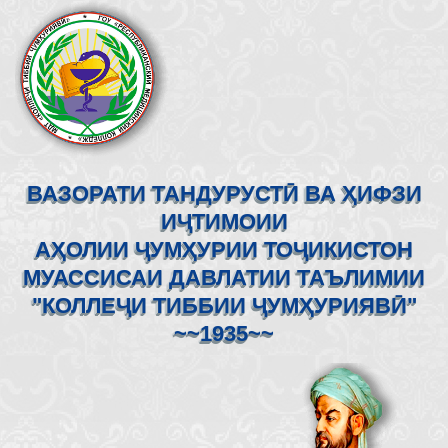
ВАЗОРАТИ ТАНДУРУСТӢ ВА ҲИФЗИ
ИҶТИМОИИ
АҲОЛИИ ҶУМҲУРИИ ТОҶИКИСТОН
МУАССИСАИ ДАВЛАТИИ ТАЪЛИМИИ
"КОЛЛЕҶИ ТИББИИ ҶУМҲУРИЯВӢ"
~~1935~~