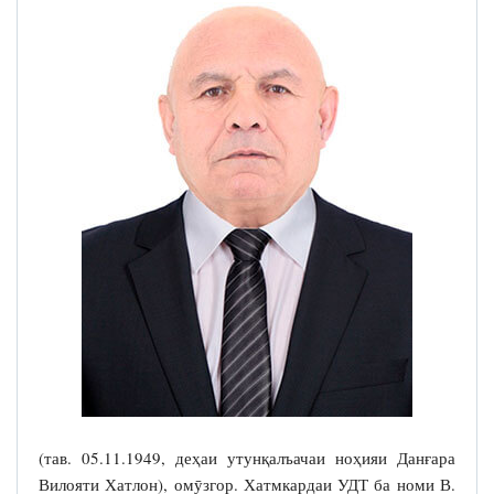
(тав. 05.11.1949, деҳаи утунқалъачаи ноҳияи Данғара
Вилояти Хатлон), омӯзгор. Хатмкардаи УДТ ба номи В.