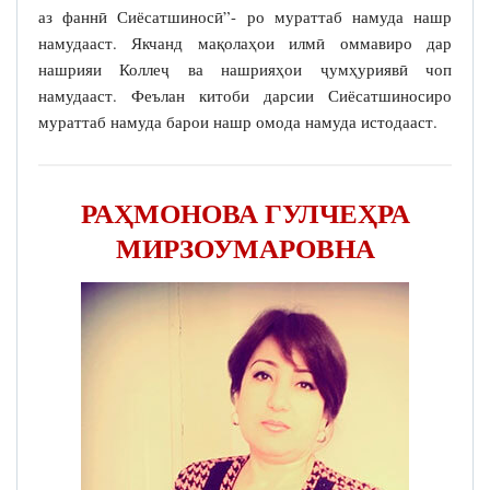
аз фаннӣ Сиёсатшиносӣ”- ро мураттаб намуда нашр
намудааст. Якчанд мақолаҳои илмӣ оммавиро дар
нашрияи Коллеҷ ва нашрияҳои ҷумҳуриявӣ чоп
намудааст. Феълан китоби дарсии Сиёсатшиносиро
мураттаб намуда барои нашр омода намуда истодааст.
РАҲМОНОВА ГУЛЧЕҲРА
МИРЗОУМАРОВНА