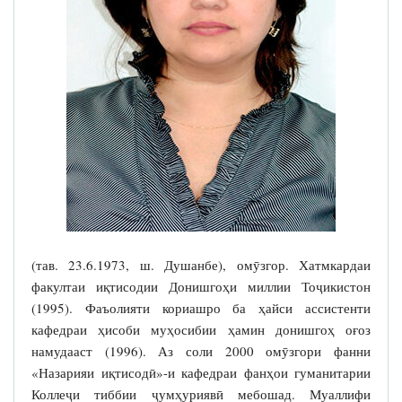
(тав. 23.6.1973, ш. Душанбе), омӯзгор. Хатмкардаи
факултаи иқтисодии Донишгоҳи миллии Тоҷикистон
(1995). Фаъолияти кориашро ба ҳайси ассистенти
кафедраи ҳисоби муҳосибии ҳамин донишгоҳ оғоз
намудааст (1996). Аз соли 2000 омӯзгори фанни
«Назарияи иқтисодӣ»-и кафедраи фанҳои гуманитарии
Коллеҷи тиббии ҷумҳуриявӣ мебошад. Муаллифи