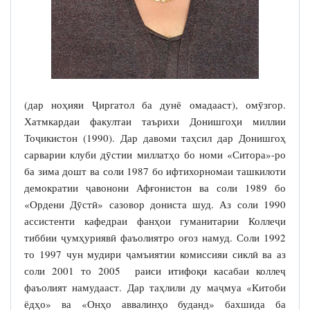
(дар ноҳияи Ҷиргатол ба дунё омадааст), омӯзгор.
Хатмкардаи факултаи таърихи Донишгоҳи миллии
Тоҷикистон (1990). Дар давоми таҳсил дар Донишгоҳ
сарварии клуби дӯстии миллатҳо бо номи «Ситора»-ро
ба зима дошт ва соли 1987 бо ифтихорномаи ташкилоти
демократии ҷавонони Афғонистон ва соли 1989 бо
«Ордени Дӯстӣ» сазовор дониста шуд. Аз соли 1990
ассистенти кафедраи фанҳои гуманитарии Коллеҷи
тиббии ҷумҳуриявӣ фаъолиятро оғоз намуд. Соли 1992
то 1997 чун мудири ҷамъиятии комиссияи сиклӣ ва аз
соли 2001 то 2005 раиси итифоқи касабаи коллеҷ
фаъолият намудааст. Дар таҳлили ду маҷмуа «Китоби
ёдҳо» ва «Онҳо аввалинҳо буданд» бахшида ба