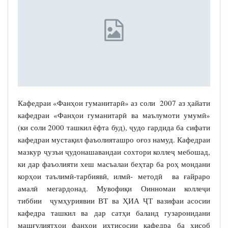
Кафедраи «Фанҳои гуманитарӣ» аз соли 2007 аз ҳайати
кафедраи «Фанҳои гуманитарӣ ва маълумоти умумӣ»
(ки соли 2000 ташкил ёфта буд), ҷудо гардида ба сифати
кафедраи мустақил фаъолияташро оғоз намуд. Кафедраи
мазкур ҷузъи ҷудонашавандаи сохтори коллеҷ мебошад,
ки дар фаъолияти хеш масъалаи беҳтар ба роҳ мондани
корҳои таълимӣ-тарбиявӣ, илмӣ- методӣ ва ғайраро
амалӣ мегардонад. Мувофиқи Оинномаи коллеҷи
тиббии ҷумҳуриявии ВТ ва ҲИА ҶТ вазифаи асосии
кафедра ташкил ва дар сатҳи баланд гузаронидани
машғулиятҳои фанҳои ихтисосии кафедра ба ҳисоб