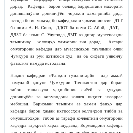
дорад. Кафедра барои баланд бардоштани маҳорати
донишандӯзии донишҷӯён чораҳои ҳамаҷониба дида
истода бо ин мақсад бо кафедраҳои ҷомеашиносии ДТТ
ба номи А. И. Сино, ДДОТ ба номи С. Айнӣ, ДАТ,
ДДЗТ ба номи С. Улуғзода, ДМТ ва дигар муассисаҳои
таълимиву коллеҷҳо ҳамкории зич дорад. Аксари
омӯзгорони кафедра дар муассисаҳои таълимии олии
Ҷумҳурӣ аз рӯи ихтисоси худ ва ба сифати унвонҷӯ
фаъолият намуда истодаанд.
Нақши кафедраи «Фанҳои гуманитарӣ» дар амалӣ
намуданӣ қонуни Ҷумҳурии Тоҷикистон дар бораи
забон, ташаккули ҷаҳонбинии сиёсӣ ва ҳуқуқии
донишҷӯён ва кормандони коллеҷ ниҳоят назаррас
мебошад. Барномаи таълимӣ аз ҳамаи фанҳо дар
кафедра барои ҳамаи ихтисосҳои коллеҷҳои тиббӣ ва
омӯзишгоҳҳои тиббӣ аз тарафи коллективи омӯзгорони
кафедра тарҳрезӣ карда шудаанд. Кормандони кафедра
дар омодагӣ ва гузаронидани конфронсу семинарҳо,