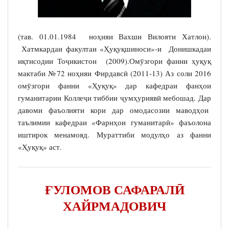
(тав. 01.01.1984 ноҳияи Вахши Вилояти Хатлон).
Хатмкардаи факултаи «Ҳуқуқшиноси»-и Донишкадаи
иқтисодии Тоҷикистон (2009).Омӯзгори фанни ҳуқуқ
мактаби №72 ноҳияи Фирдавсӣ (2011-13) Аз соли 2016
омӯзгори фанни «Ҳуқуқ» дар кафедраи фанҳои
гуманитарии Коллеҷи тиббии ҷумҳуриявӣ мебошад. Дар
давоми фаъолияти кори дар омодасозии маводҳои
таълимии кафедраи «Фарнҳои гуманитарӣ» фаъолона
иштирок менамояд. Мураттиби модулҳо аз фанни
«Ҳуқуқ» аст.
ҒУЛОМОВ САФАРАЛӢ
ХАЙРМАДОВИЧ