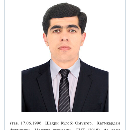
(тав. 17.06.1996 Шаҳри Кулоб) Омӯзгор. Хатмкардаи
факултети «Молияю иқтисодӣ» ДМТ (2018). Аз соли