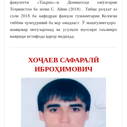
факултети «Таърих»-и Донишгоҳи омӯзгории
Тоҷикистон ба номи С. Айни (2018) . Тибқи роҳхат аз
соли 2018 ба кафедраи фанҳои гуманитарии Коллеҷи
тиббии ҷумҳуриявӣ ба кор омадааст. Ӯ машғулиятҳоро
шавқовар мегузаронад ва усулҳои муосири таълимро
мавриди истифода қарор медиҳад.
ХОҶАЕВ САФАРАЛӢ
ИБРОҲИМОВИЧ