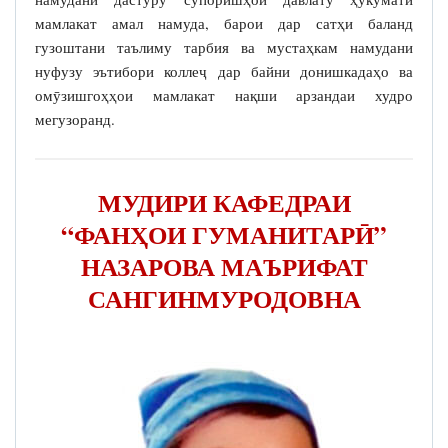
мамлакат амал намуда, барои дар сатҳи баланд
гузоштани таълиму тарбия ва мустаҳкам намудани
нуфузу эътибори коллеҷ дар байни донишкадаҳо ва
омӯзишгоҳҳои мамлакат нақши арзандаи худро
мегузоранд.
МУДИРИ КАФЕДРАИ
“ФАНҲОИ ГУМАНИТАРӢ”
НАЗАРОВА МАЪРИФАТ
САНГИНМУРОДОВНА