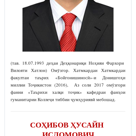
(тав. 18.07.1993 деҳаи Деҳқонариқи Ноҳияи Фархори
Вилояти Хатлон) Омӯзгор. Хатмкардаи Хатмкардаи
факултаи таърих «Бойгонишиносӣ»-и Донишгоҳи
миллии Тоҷикистон (2016), Аз соли 2017 омӯзгори
фанни «Таърихи халқи тоҷик» кафедраи фанҳои
гуманитарии Коллеҷи тиббии ҷумҳуриявӣ мебошад.
СОҲИБОВ ҲУСАЙН
ИСЛОМОВИЧ