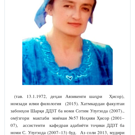
(тав. 13.1.1972, деҳаи Авзикенги шаҳри Ҳисор),
номзади илми филология (2015). Хатмкардаи факултаи
забонҳои Шарқи ДДЗТ ба номи Сотим Улуғзода (2007).,
омӯзгори мактаби миёнаи №57 Ноҳияи Ҳисор (2001–
07), ассистенти кафедраи адабиёти тоҷики ДДЗТ ба
номи С. Улуғзода (2007–13) буд. Аз соли 2013, мудири