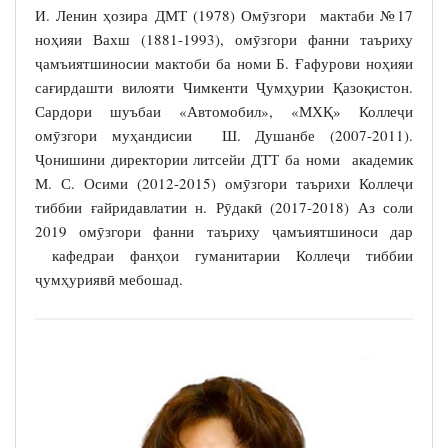
И. Ленин ҳозира ДМТ (1978) Омӯзгори мактаби №17
ноҳияи Вахш (1881-1993), омӯзгори фанни таъриху
ҷамъиятшиносии мактоби ба номи Б. Ғафурови ноҳияи
сағирдашти вилояти Чимкенти Ҷумҳурии Қазоқистон.
Сардори шуъбаи «Автомобил», «МХҚ» Коллеҷи
омӯзгори муҳандисии Ш. Душанбе (2007-2011).
Ҷонишини директории литсейи ДТТ ба номи академик
М. С. Осими (2012-2015) омӯзгори таърихи Коллеҷи
тиббии ғайридавлатии н. Рӯдакӣ (2017-2018) Аз соли
2019 омӯзгори фанни таъриху ҷамъиятшиноси дар
кафедраи фанҳои гуманитарии Коллеҷи тиббии
ҷумҳуриявӣ мебошад.