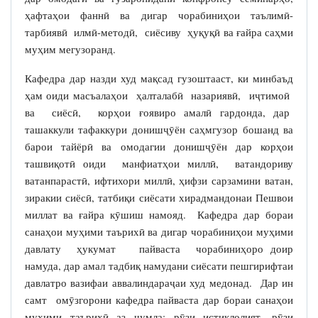
ҳафтаҳои фаннӣ ва дигар чорабиниҳои таълимӣ-
тарбиявӣ илмӣ-методӣ, сиёсиву ҳуқуқӣ ва ғайра саҳми
муҳим мегузоранд.
Кафедра дар назди худ мақсад гузоштааст, ки минбаъд
ҳам оиди масъалаҳои ҳалталабӣ назариявӣ, иҷтимоӣ
ва сиёсӣ, корҳои ғоявиро амалӣ гардонда, дар
ташаккули тафаккури донишҷӯён саҳмгузор бошанд ва
барои тайёрӣ ва омодагии донишҷӯён дар корҳои
ташвиқотӣ оиди манфиатҳои миллӣ, ватандориву
ватанпарастӣ, ифтихори миллӣ, ҳифзи сарзамини ватан,
зиракии сиёсӣ, татбиқи сиёсати хирадмандонаи Пешвои
миллат ва ғайра кӯшиш намояд. Кафедра дар бораи
санаҳои муҳими таърихӣ ва дигар чорабиниҳои муҳими
давлату ҳукумат пайваста чорабиниҳоро доир
намуда, дар амал тадбиқ намудани сиёсати пешгирифтаи
давлатро вазифаи аввалиндараҷаи худ медонад. Дар ин
самт омӯзгорони кафедра пайваста дар бораи санаҳои
муҳими таърихӣ аз ҷумла: рӯзи истиқлолият, рӯзи