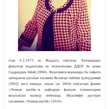
(тав. 6.2.1973, ш. Ваҳдат), омӯзгор. Хатмкардаи
факултаи педагогика ва психологияи ДДОТ ба номи
Садриддин Айнӣ (2006). Фаъолияти кориашро ба сифати
лаборанти шуъбаи таълими Коллеҷи тиббии ҷумҳуриявӣ
(2002) оғоз намуда, алъон (аз 2004) омӯзгори фанни
«Этикаи касбӣ»-и кафедраи фанҳои гуманитарии
муассисаи мазкур мебошад. Муаллифи дастури
таълимии «Этикаи касбӣ» (2016).