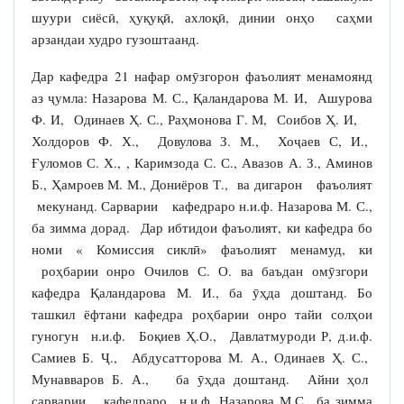
шуури сиёсӣ, ҳуқуқӣ, ахлоқӣ, динии онҳо саҳми
арзандаи худро гузоштаанд.
Дар кафедра 21 нафар омӯзгорон фаъолият менамоянд
аз ҷумла: Назарова М. С., Қаландарова М. И, Ашурова
Ф. И, Одинаев Ҳ. С., Раҳмонова Г. М, Соибов Ҳ. И,
Холдоров Ф. Х., Довулова З. М., Хоҷаев С, И.,
Ғуломов С. Х., , Каримзода С. С., Авазов А. З., Аминов
Б., Ҳамроев М. М., Дониёров Т., ва дигарон фаъолият
мекунанд. Сарварии кафедраро н.и.ф. Назарова М. С.,
ба зимма дорад. Дар ибтидои фаъолият, ки кафедра бо
номи « Комиссия сиклӣ» фаъолият менамуд, ки
роҳбарии онро Очилов С. О. ва баъдан омӯзгори
кафедра Қаландарова М. И., ба ӯҳда доштанд. Бо
ташкил ёфтани кафедра роҳбарии онро тайи солҳои
гуногун н.и.ф. Боқиев Ҳ.О., Давлатмуроди Р, д.и.ф.
Самиев Б. Ҷ., Абдусатторова М. А., Одинаев Ҳ. С.,
Мунавваров Б. А., ба ӯҳда доштанд. Айни ҳол
сарварии кафедраро н.и.ф. Назарова М.С., ба зимма