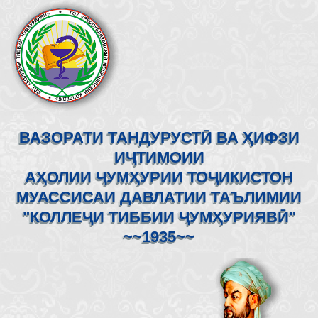
ВАЗОРАТИ ТАНДУРУСТӢ ВА ҲИФЗИ
ИҶТИМОИИ
АҲОЛИИ ҶУМҲУРИИ ТОҶИКИСТОН
МУАССИСАИ ДАВЛАТИИ ТАЪЛИМИИ
"КОЛЛЕҶИ ТИББИИ ҶУМҲУРИЯВӢ"
~~1935~~