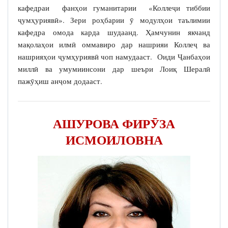
кафедраи фанҳои гуманитарии «Коллеҷи тиббии
ҷумҳуриявӣ». Зери роҳбарии ӯ модулҳои таълимии
кафедра омода карда шудаанд. Ҳамчунин якчанд
мақолаҳои илмӣ оммавиро дар нашрияи Коллеҷ ва
нашрияҳои ҷумҳуриявӣ чоп намудааст. Оиди Ҷанбаҳои
миллӣ ва умумиинсони дар шеъри Лоиқ Шералӣ
пажӯҳиш анҷом додааст.
АШУРОВА ФИРӮЗА
ИСМОИЛОВНА