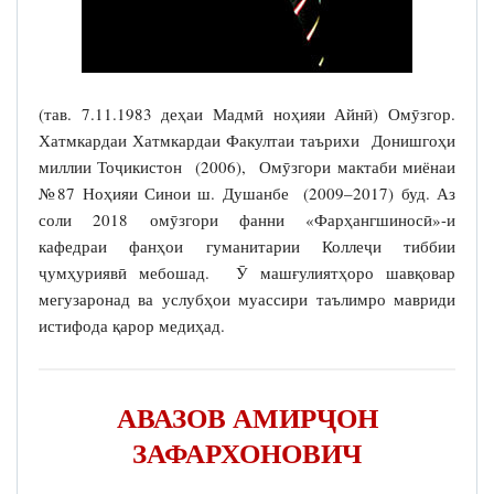
(тав. 7.11.1983 деҳаи Мадмӣ ноҳияи Айнӣ) Омӯзгор.
Хатмкардаи Хатмкардаи Факултаи таърихи Донишгоҳи
миллии Тоҷикистон (2006), Омӯзгори мактаби миёнаи
№87 Ноҳияи Синои ш. Душанбе (2009–2017) буд. Аз
соли 2018 омӯзгори фанни «Фарҳангшиносӣ»-и
кафедраи фанҳои гуманитарии Коллеҷи тиббии
ҷумҳуриявӣ мебошад. Ӯ машғулиятҳоро шавқовар
мегузаронад ва услубҳои муассири таълимро мавриди
истифода қарор медиҳад.
АВАЗОВ АМИРҶОН
ЗАФАРХОНОВИЧ