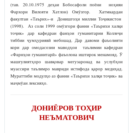
(тав. 20.10.1975 деҳаи Бобосафоли поёни ноҳияи
Фархори Вилояти Хатлон) Омӯзгор. Хатмкардаи
факултаи «Таърих»-и Донишгоҳи миллии Тоҷикистон
(1998). Аз соли 1999 омӯзгори фанни «Таърихи халқи
тоҷик» дар кафедраи фанҳои гуманитарии Коллеҷи
тиббии ҷумҳуриявӣ мебошад. Дар давоми фаъолияти
кори дар омодасозии маводҳои таълимии кафедраи
«Фарнҳои гуманитарӣ» фаъолона иштирок менамояд. Ӯ
машғулиятҳоро шавқовар мегузаронад ва услубҳои
муассири таълимро мавриди истифода қарор медиҳад.
Мураттиби модулҳо аз фанни «Таърихи халқи тоҷик» ва
маҷмӯаи лексияҳо.
ДОНИЁРОВ ТОҲИР
НЕЪМАТОВИЧ