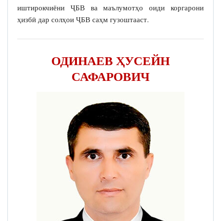
иштирокчиёни ҶБВ ва маълумотҳо оиди коргарони
ҳизбӣ дар солҳои ҶБВ саҳм гузоштааст.
ОДИНАЕВ ҲУСЕЙН
САФАРОВИЧ