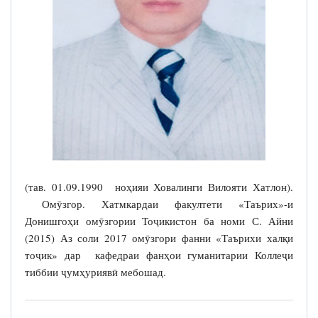
(тав. 01.09.1990 ноҳияи Ховалинги Вилояти Хатлон).
Омӯзгор. Хатмкардаи факултети «Таърих»-и
Донишгоҳи омӯзгории Тоҷикистон ба номи С. Айни
(2015) Аз соли 2017 омӯзгори фанни «Таърихи халқи
тоҷик» дар кафедраи фанҳои гуманитарии Коллеҷи
тиббии ҷумҳуриявӣ мебошад.