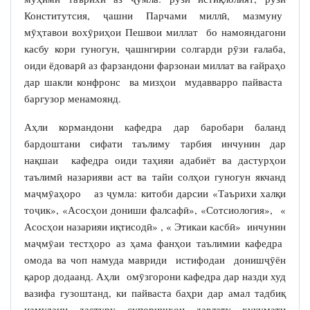
Конститутсия, ҷашни Парчами миллӣ, мазмуну
мӯҳтавои вохӯриҳои Пешвои миллат бо намояндагони
касбу кори гуногун, ҷашнгирии солгарди рӯзи ғалаба,
оиди ёдоварӣ аз фарзандони фарзонаи миллат ва ғайраҳо
дар шакли конфронс ва мизҳои мудавварро пайваста
баргузор менамоянд.
Аҳли кормандони кафедра дар баробари баланд
бардоштани сифати таълиму тарбия инчунин дар
нақшаи кафедра оиди таҳияи адабиёт ва дастурҳои
таълимӣ назарияви аст ва тайи солҳои гуногун якчанд
маҷмӯаҳоро аз ҷумла: китоби дарсии «Таърихи халқи
тоҷик», «Асосҳои дониши фалсафӣ», «Сотсиология», «
Асосҳои назарияи иқтисодӣ» , « Этикаи касбӣ» инчунин
маҷмӯаи тестҳоро аз ҳама фанҳои таълимии кафедра
омода ва чоп намуда мавриди истифодаи донишҷӯён
қарор додаанд. Аҳли омӯзгорони кафедра дар назди худ
вазифа гузоштанд, ки пайваста баҳри дар амал тадбиқ
намудани дастуру супоришҳои давлату ҳукумати