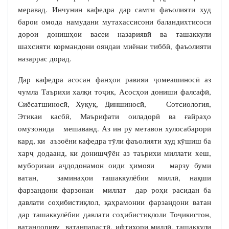
меравад. Инчунин кафедра дар самти фаъолияти худ
барои омода намудани мутахассисони баландихтисоси
дорои донишҳои васеи назариявӣ ва ташаккули
шахсияти кормандони ояндаи миёнаи тиббӣ, фаъолияти
назаррас дорад.
Дар кафедра асосан фанҳои равияи ҷомеашиносӣ аз
чумла Таърихи халқи тоҷик, Асосҳои дониши фалсафӣ,
Сиёсатшиносӣ, Хуқуқ, Диншиносӣ, Сотсиология,
Этикаи касбӣ, Маърифати оиладорӣ ва ғайраҳо
омӯзонида мешаванд. Аз ин рӯ метавон хулосабарорӣ
кард, ки аъзоёни кафедра тӯли фаъолияти худ кӯшиш ба
харҷ додаанд, ки донишҷӯён аз таърихи миллати хеш,
муборизаи аҷдодонамон оиди ҳимояи марзу буми
ватан, заминаҳои ташаккулёбии миллӣ, нақши
фарзандони фарзонаи миллат дар роҳи расидан ба
давлати соҳибистиқлол, қаҳрамонии фарзандони ватан
дар ташаккулёбии давлати соҳибистиқлоли Тоҷикистон,
ватандориву ватанпарастӣ, ифтихори миллӣ, ташаккули