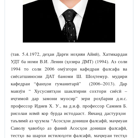
(тав. 5.4.1972, деҳаи Дарғи ноҳияи Айнӣ), Хатмкардаи
УДТ ба номи В.И. Ленин (ҳозира ДМТ) (1994). Аз соли
1994 то соли 2006 омӯзгори кафедраи фалсафа ва
сиёсатшиносии ДАТ баноми Ш. Шоҳтемур. мудири
кафедраи “фанҳои гуманитарӣ” (2006–2013). Дар
мавзӯи “ Хусусиятҳои шаклгирии сохтори сиёсӣ –
иҷтимоӣ дар замони муосир” зери роҳбарии д.и.с.
профессор Идиев Х. У., ва д.и.ф. профессор Самиев Б.
рисолаи илмӣ кор бурда истодааст. Якчанд дастурҳои
таълимӣ аз ҷуумла “Асосҳои дониши фалсафӣ, маҷмуаи
Саволу ҷавобҳо аз фаннӣ Асосҳои дониши фалсафӣ,
тестҳо ва шархи истилоҳоти фалсафӣ, маҷмуаи тестҳо