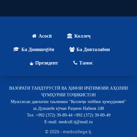
Асосӣ
Коллеҷ
Ба Донишҷӯён
Ба Довталабон
Президент
Тамос
ВАЗОРАТИ ТАНДУРУСТӢ ВА ҲИФЗИ ИҶТИМОИИ АҲОЛИИ
ҶУМҲУРИИ ТОҶИКИСТОН
Муассисаи давлатии таълимии "Коллеҷи тиббии ҷумҳуриявӣ"
ш.Душанбе кӯчаи Раҳмон Набиев 248
Тел: +992 (372) 39-89-44 +992 (372) 39-89-49
E-mail: medcoll.tj@mail.ru
© 2026 - medcollege.tj.