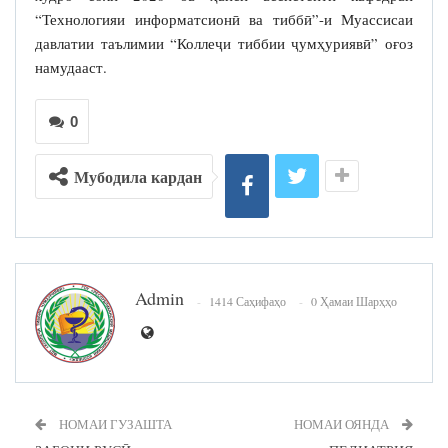
“Технологияи информатсионӣ ва тиббӣ”-и Муассисаи
давлатии таълимии “Коллеҷи тиббии ҷумҳуриявӣ” оғоз
намудааст.
0
Мубодила кардан
Admin
1414 Саҳифаҳо
0 Ҳамаи Шарҳҳо
НОМАИ ГУЗАШТА
НОМАИ ОЯНДА