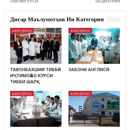
ЗАБОНИ РУСӢ
ПЕДИАТРИЯ
Дигар Маълумотҳои Ин Категория
КАФЕДРАҲО
КАФЕДРАҲО
ТАВОНБАХШИИ ТИББӢ–
ЗАБОНИ АНГЛИСӢ
ИҶТИМОӢ БО КУРСИ
ТИББИ ШАРҚ
КАФЕДРАҲО
КАФЕДРАҲО