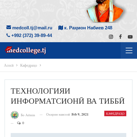
medcoll.tj@mail.ru
к. Раҳмон Набиев 248
+992 (372) 39-89-44
Асосӣ
Кафедраҳо
ТЕХНОЛОГИЯИ
ИНФОРМАТСИОНӢ ВА ТИББӢ
КАФЕДРАҲО
Охирин навсозӣ
Feb 9, 2021
Бо Admin
0