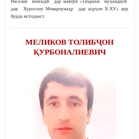
Рисолаи номзадӣ дар мавзӯи «Таърихи муҳандисӣ
дар Хуросону Мовароунаҳр дар асрҳои Х-ХV» кор
бурда истодааст.
МЕЛИКОВ ТОЛИБҶОН
ҚУРБОНАЛИЕВИЧ