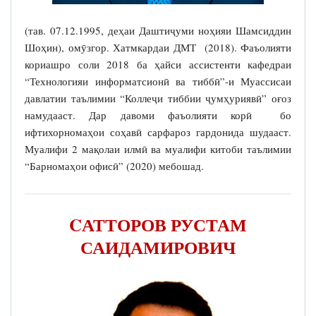
(тав. 07.12.1995, деҳаи Даштиҷуми ноҳияи Шамсиддин
Шоҳин), омӯзгор. Хатмкардаи ДМТ (2018). Фаъолияти
кориашро соли 2018 ба ҳайси ассистенти кафедраи
“Технологияи информатсионӣ ва тиббӣ”-и Муассисаи
давлатии таълимии “Коллеҷи тиббии ҷумҳуриявӣ” оғоз
намудааст. Дар давоми фаъолияти корӣ бо
ифтихорномаҳои соҳавӣ сарфароз гардонида шудааст.
Муалифи 2 мақолаи илмӣ ва муалифи китоби таълимии
“Барномаҳои офисӣ” (2020) мебошад.
CАТТОРОВ РУСТАМ
САИДАМИРОВИЧ