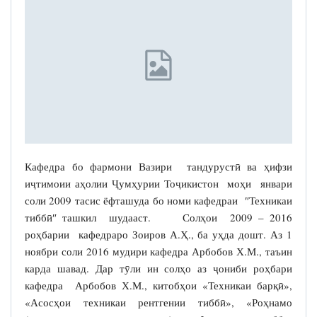
Кафедра бо фармони Вазири тандурустӣ ва ҳифзи
иҷтимоии аҳолии Ҷумҳурии Тоҷикистон моҳи январи
соли 2009 тасис ёфташуда бо номи кафедраи ″Техникаи
тиббӣ″ ташкил шудааст. Солҳои 2009 – 2016
роҳбарии кафедраро Зоиров А.Ҳ., ба уҳда дошт. Аз 1
ноябри соли 2016 мудири кафедра Арбобов Х.М., таъин
карда шавад. Дар тӯли ин солҳо аз ҷониби роҳбари
кафедра Арбобов Х.М., китобҳои «Техникаи барқӣ»,
«Асосҳои техникаи рентгении тиббӣ», «Роҳнамо