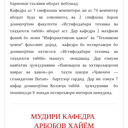
барномаи таълими иборат мебошад.
Кафедра аз 3 синфхонаи компютери, ки аз 74 компютер
иборат буда як озмоишгоҳ ва 2 синфхона барои
донишҷӯёни факултети «Истифодабари техника ва
таҷҳизоти тиббӣ» иборат аст. Дар кафедра 2 маҳфили
фаннӣ бо номи ″Информатикони ҷавон″ ва ″Техникони
ҷовон″ фаъолият дорад, кафедра бо ихтироъкори бо
донишҷӯёни ихтисоси «Истифодабари техника ва
таҷҳизоти тиббӣ» машғул мешаванд. Дар озмуни
навбатии ҷумҳуриявии «Навоварон ва ихтироъкорони
наврас ва ҷавон»-ро таҳти шиори «Ҷавонон —
созандагони Ватан» баргузор гардид. Дар ин озмун 7
нафар донишҷӯёни Коллеҷи тиббӣ ҷумҳурияви бо
пешниҳоди 8 лоиҳаи ихтироъкори иштирок намуданд.
МУДИРИ КАФЕДРА
АРБОБОВ ХАЙЁМ