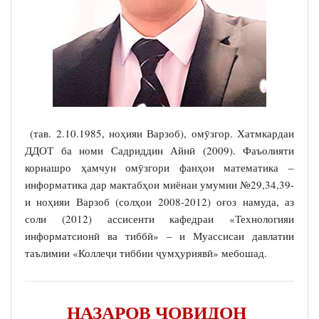
(тав. 2.10.1985, ноҳияи Варзоб), омӯзгор. Хатмкардаи
ДДОТ ба номи Садриддин Айнӣ (2009). Фаъолияти
кориашро ҳамчун омӯзгори фанҳои математика –
информатика дар мактабҳои миёнаи умумии №29,34,39-
и ноҳияи Варзоб (солҳои 2008-2012) оғоз намуда, аз
соли (2012) ассисенти кафедраи «Технологияи
информатсионӣ ва тиббӣ» – и Муассисаи давлатии
таълимии «Коллеҷи тиббии ҷумҳуриявӣ» мебошад.
НАЗАРОВ ҶОВИДОН