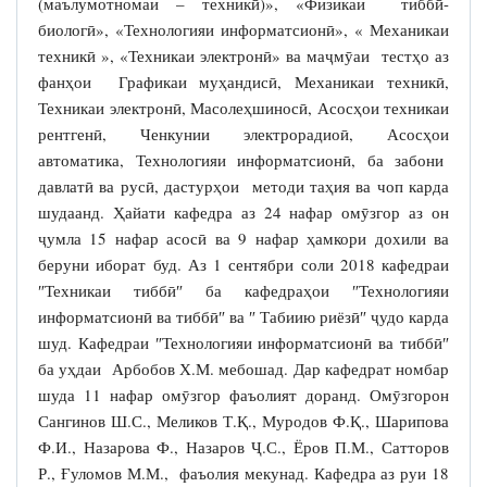
(маълумотномаи – техникӣ)», «Физикаи тиббӣ-
биологӣ», «Технологияи информатсионӣ», « Механикаи
техникӣ », «Техникаи электронӣ» ва маҷмӯаи тестҳо аз
фанҳои Графикаи муҳандисӣ, Механикаи техникӣ,
Техникаи электронӣ, Масолеҳшиносӣ, Асосҳои техникаи
рентгенӣ, Ченкунии электрорадиоӣ, Асосҳои
автоматика, Технологияи информатсионӣ, ба забони
давлатӣ ва русӣ, дастурҳои методи таҳия ва чоп карда
шудаанд. Ҳайати кафедра аз 24 нафар омӯзгор аз он
ҷумла 15 нафар асосӣ ва 9 нафар ҳамкори дохили ва
беруни иборат буд. Аз 1 сентябри соли 2018 кафедраи
″Техникаи тиббӣ″ ба кафедраҳои ″Технологияи
информатсионӣ ва тиббӣ″ ва ″ Табиию риёзӣ″ ҷудо карда
шуд. Кафедраи ″Технологияи информатсионӣ ва тиббӣ″
ба уҳдаи Арбобов Х.М. мебошад. Дар кафедрат номбар
шуда 11 нафар омӯзгор фаъолият доранд. Омӯзгорон
Сангинов Ш.С., Меликов Т.Қ., Муродов Ф.Қ., Шарипова
Ф.И., Назарова Ф., Назаров Ҷ.С., Ёров П.М., Сатторов
Р., Ғуломов М.М., фаъолия мекунад. Кафедра аз руи 18