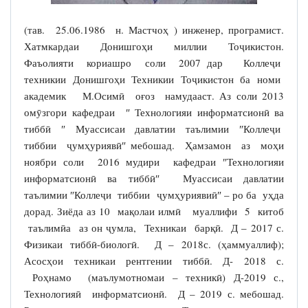
(тав. 25.06.1986 н. Мастчоҳ ) инженер, програмист.
Хатмкардаи Донишгоҳи миллии Тоҷикистон.
Фаъолияти кориашро соли 2007 дар Коллеҷи
техникии Донишгоҳи Техникии Тоҷикистон ба номи
академик М.Осимӣ оғоз намудааст. Аз соли 2013
омӯзгори кафедраи ″ Технологияи информатсионӣ ва
тиббӣ ″ Муассисаи давлатии таълимии ″Коллеҷи
тиббии ҷумҳуриявӣ″ мебошад. Ҳамзамон аз моҳи
ноябри соли 2016 мудири кафедраи ″Технологияи
информатсионӣ ва тиббӣ″ Муассисаи давлатии
таълимии ″Коллеҷи тиббии ҷумҳуриявиӣ″ – ро ба уҳда
дорад. Зиёда аз 10 мақолаи илмӣ муаллифи 5 китоб
таълимӣа аз он ҷумла, Техникаи барқӣ. Д – 2017 с.
Физикаи тиббӣ-биологӣ. Д – 2018с. (ҳаммуаллиф);
Асосҳои техникаи рентгении тиббӣ. Д- 2018 с.
Роҳнамо (маълумотномаи – техникӣ) Д-2019 с.,
Технологияӣ информатсионӣ. Д – 2019 с. мебошад.