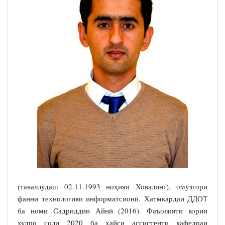
(таваллудаш 02.11.1993 ноҳияи Ховалинг), омӯзгори
фанни технологияи информатсионӣ. Хатмкардаи ДДОТ
ба номи Садриддин Айнӣ (2016). Фаъолияти кории
худро соли 2020 ба ҳайси ассистенти кафедраи