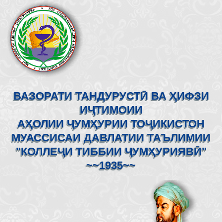
ВАЗОРАТИ ТАНДУРУСТӢ ВА ҲИФЗИ
ИҶТИМОИИ
АҲОЛИИ ҶУМҲУРИИ ТОҶИКИСТОН
МУАССИСАИ ДАВЛАТИИ ТАЪЛИМИИ
"КОЛЛЕҶИ ТИББИИ ҶУМҲУРИЯВӢ"
~~1935~~