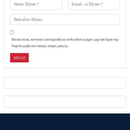
Номи ман, почтаи электронӣ ва вебсайти худро дар ин браузер
барои дафъаи оянда шарҳ диҳед.