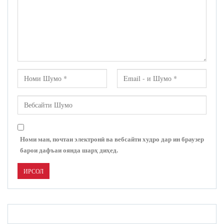
Номи ман, почтаи электронӣ ва вебсайти худро дар ин браузер
барои дафъаи оянда шарҳ диҳед.