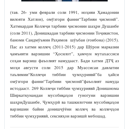
(тав. 26- уми феврали соли 1991, ноҳияи Ҳамадонии
вилояти Хатлон), омӯзгори фанни“Тарбияи ҷисмонӣ”.
Хатмкардаи Коллеҷи тарбияи ҷисмонии шаҳри Душанбе
(соли 2011), Донишкадаи тарбияи ҷисмонии Тоҷикистон,
баноми Саидмӯъмин Раҳимов шӯъбаи (ғоибона) (2015).
Пас аз хатми коллеҷ (2011-2015) дар Шӯрои марказии
ҷамъияти варзишии “Ҳосилот”, ҳамчун мутахассиси
соҳаи варзиш фаъолият намудааст. Бади хатми ДТҶ аз
моҳи августи соли 2015 дар Муассисаи давлатии
таълимии“Коллеҷи тиббии ҷумҳуриявӣ”ба ҳайси
омӯзгори фанни“Тарбияи ҷисмонӣ”фаъолият намуда
истодааст. 269 Коллеҷи тиббии ҷумҳуриявӣ Донишнома
Ширкаткунандаи мусобиқаҳои гуногуни варзишии
шаҳриДушанбе, Ҷумҳурӣ ва ташкилотчии мусобиқаҳои
варзишии байни донишҷӯёни коллеҷ ва коллеҷҳои
тиббии ҷумҳуриявӣ, сексияҳои варзишӣ мебошад.