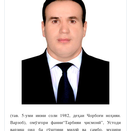
(тав. 5-уми июни соли 1982, деҳаи Чорбоғи ноҳияи.
Варзоб), омӯзгори фанни“Тарбияи ҷисмонӣ”, Устоди
варзиш оид ба гӯштини миллӣ ва самбо, мудири