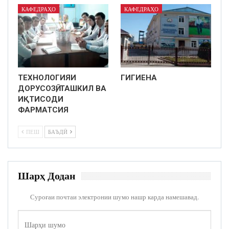
КАФЕДРАҲО
КАФЕДРАҲО
ТЕХНОЛОГИЯИ
ГИГИЕНА
ДОРУСОЗӢ, ТАШКИЛ ВА
ИҚТИСОДИ
ФАРМАТСИЯ
ПЕШ
БАЪДӢ
Шарҳ Додан
Суроғаи почтаи электронии шумо нашр карда намешавад.