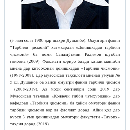
(3 июл соли 1980 дар шаҳри Душанбе). Омузгори фанни
“Тарбияи ҷисмонӣ” хатмкардаи «Донишкадаи тарбияи
ҷисмонӣ» ба номи Саидмӯъмин Раҳимов шуъбаи
ғоибона (2009). Фаолиати кориро баъди хатми мактаби
миёна дар китобхонаи донишкадаи «Тарбияи ҷисмонӣ»
(1998-2008). Дар муассисаи таҳсилоти миёнаи умуми №
5 ш. Душанбе ба хайси омӯзгри фанни тарбияи ҷисмон
(2008-2019). Аз моҳи сентиябри соли 2019 дар
Муассисаи таълими «Коллеҷи тибби ҷумҳурияви» дар
кафедраи «Тарбияи ҷисмони» ба ҳайси омузгори фанни
тарбияи ҷисмонӣ кор ва фаолият дорад. Айни ҳол дар
курси 3 уми донишкадаи омузгори факултети «Таърих»
таҳсил дорад.(2019)