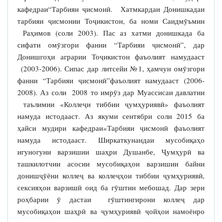
кафедраи“Тарбияи ҷисмонӣ. Хатмкардаи Донишкадаи
тарбияи ҷисмонии Тоҷикистон, ба номи Саидмӯъмин
Раҳимов (соли 2003). Пас аз хатми донишкада ба
сифати омӯзгори фанни “Тарбияи ҷисмонӣ”, дар
Донишгоҳи аграрии Тоҷикистон фаъолият намудааст
(2003-2006). Сипас дар литсейи №1, ҳамчун омӯзгори
фанни “Тарбияи ҷисмонӣ”фаъолият намудааст (2006-
2008). Аз соли 2008 то имрӯз дар Муассисаи давлатии
таълимии «Коллеҷи тиббии ҷумҳуриявӣ» фаъолият
намуда истодааст. Аз якуми сентябри соли 2015 ба
ҳайси мудири кафедраи«Тарбияи ҷисмонӣ фаъолият
намуда истодааст. Ширкаткунандаи мусобиқаҳо
игуногуни варзишии шаҳри Душанбе, Ҷумҳурӣ ва
ташкилотчии асосии мусобиқаҳои варзишии байни
донишҷӯёни коллеҷ ва коллеҷҳои тиббии ҷумҳуриявӣ,
сексияҳои варзишӣ оид ба гӯштин мебошад. Дар зери
роҳбарии ӯ дастаи гӯштингирони коллеҷ дар
мусобиқаҳои шаҳрӣ ва ҷумҳуриявӣ ҷойҳои намоёнро