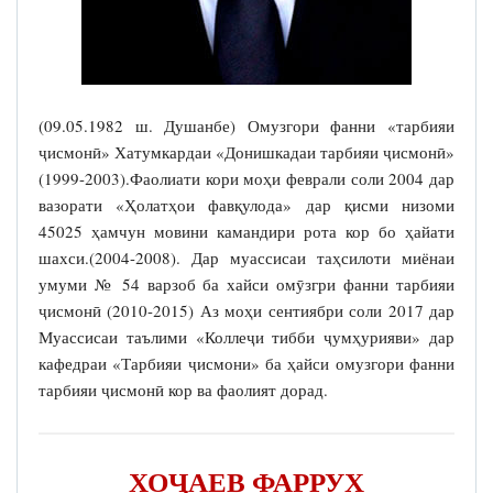
(09.05.1982 ш. Душанбе) Омузгори фанни «тарбияи
ҷисмонӣ» Хатумкардаи «Донишкадаи тарбияи ҷисмонӣ»
(1999-2003).Фаолиати кори моҳи феврали соли 2004 дар
вазорати «Ҳолатҳои фавқулода» дар қисми низоми
45025 ҳамчун мовини камандири рота кор бо ҳайати
шахси.(2004-2008). Дар муассисаи таҳсилоти миёнаи
умуми № 54 варзоб ба хайси омӯзгри фанни тарбияи
ҷисмонӣ (2010-2015) Аз моҳи сентиябри соли 2017 дар
Муассисаи таълими «Коллеҷи тибби ҷумҳурияви» дар
кафедраи «Тарбияи ҷисмони» ба ҳайси омузгори фанни
тарбияи ҷисмонӣ кор ва фаолият дорад.
ХОҶАЕВ ФАРРУХ