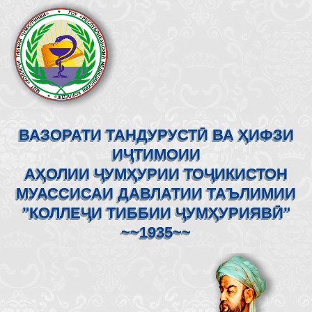
ВАЗОРАТИ ТАНДУРУСТӢ ВА ҲИФЗИ
ИҶТИМОИИ
АҲОЛИИ ҶУМҲУРИИ ТОҶИКИСТОН
МУАССИСАИ ДАВЛАТИИ ТАЪЛИМИИ
"КОЛЛЕҶИ ТИББИИ ҶУМҲУРИЯВӢ"
~~1935~~