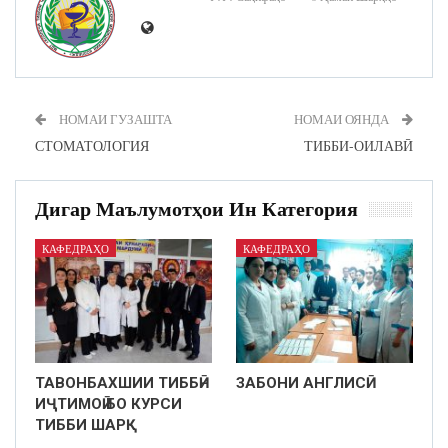
НОМАИ ГУЗАШТА
НОМАИ ОЯНДА
СТОМАТОЛОГИЯ
ТИББИ-ОИЛАВӢ
Дигар Маълумотҳои Ин Категория
КАФЕДРАҲО
КАФЕДРАҲО
ТАВОНБАХШИИ ТИББӢ–
ЗАБОНИ АНГЛИСӢ
ИҶТИМОӢ БО КУРСИ
ТИББИ ШАРҚ