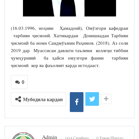
(16.03.1996, ноҳияи Ҳамадонй), Омӯзгори кафедраи
тарбияи ҷисмонй. Хатмкардаи Донишкадаи Тарбияи
ҷисмонй ба номи Саидмӯъмин Раҳимов. (2018). Аз соли
2019 дар Муассисаи давлати таълими коллеҷи тиббии
ҷумҳуриявӣ ба ҳайси омузгори фанни тарбияи
ҷисмонӣ кор ва фаъолият карда истодааст.
0
Мубодила кардан
Admin
1414 Саҳифаҳо
0 Ҳамаи Шарҳҳо