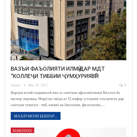
ВАЗЪИ ФАЪОЛИЯТИ ИЛМӢ ДАР МДТ
“КОЛЛЕҶИ ТИББИИ ҶУМҲУРИЯВӢ”
Admin
Mar 29, 2021
0
Корҳои илмӣ-тадқиқотӣ яке аз самтҳои афзалиятноки Коллеҷ ба
шумор меравад. Имрӯзҳо зиёда аз 32 нафар устодони таълимгоҳ дар
самтҳои гуногун - тиб, кимиё ва биология, филология,…
МАЪЛУМОТИ БЕШТАР...
МАҚОЛАҲО