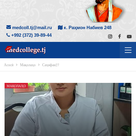
medcoll.tj@mail.ru
к. Раҳмон Набиев 248
+992 (372) 39-89-44
Асосӣ
Мақолаҳо
Саҳифаи27
МАҚОЛАҲО