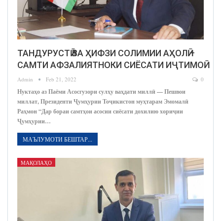
ТАНДУРУСТӢ ВА ҲИФЗИ СОЛИМИИ АҲОЛӢ –
САМТИ АФЗАЛИЯТНОКИ СИЁСАТИ ИҶТИМОӢ
Admin
Feb 21, 2022
0
Нуктаҳо аз Паёми Асосгузори сулҳу ваҳдати миллӣ — Пешвои
миллат, Президенти Ҷумҳурии Тоҷикистон муҳтарам Эмомалӣ
Раҳмон “Дар бораи самтҳои асосии сиёсати дохилию хориҷии
Ҷумҳурии…
МАЪЛУМОТИ БЕШТАР...
МАҚОЛАҲО