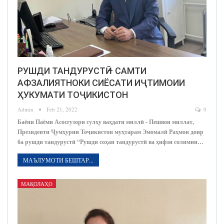
РУШДИ ТАНДУРУСТӢ – САМТИ
АФЗАЛИЯТНОКИ СИЁСАТИ ИҶТИМОИИ
ҲУКУМАТИ ТОҶИКИСТОН
Admin
Feb 21, 2022
0
Баёни Паёми Асосгузори сулҳу ваҳдати миллӣ - Пешвои миллат,
Президенти Ҷумҳурии Тоҷикистон муҳтарам Эмомалӣ Раҳмон доир
ба рушди тандурустӣ “Рушди соҳаи тандурустӣ ва ҳифзи солимии…
МАЪЛУМОТИ БЕШТАР...
МАҚОЛАҲО