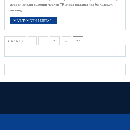
доираи амалигардонии лоиҳаи “Кӯмаки паллиативӣ ба кӯдакон”
якчанд…
МАЪЛУМОТИ БЕШТАР...
ҚАБЛӢ
1
…
25
26
27