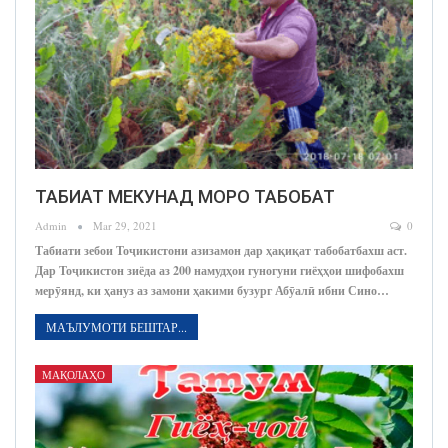
ТАБИАТ МЕКУНАД МОРО ТАБОБАТ
Admin
Mar 29, 2021
0
Табиати зебои Тоҷикистони азизамон дар ҳақиқат табобатбахш аст.
Дар Тоҷикистон зиёда аз 200 намудҳои гуногуни гиёҳҳои шифобахш
мерӯянд, ки ҳануз аз замони ҳакими бузург Абӯалӣ ибни Сино…
МАЪЛУМОТИ БЕШТАР...
МАҚОЛАҲО