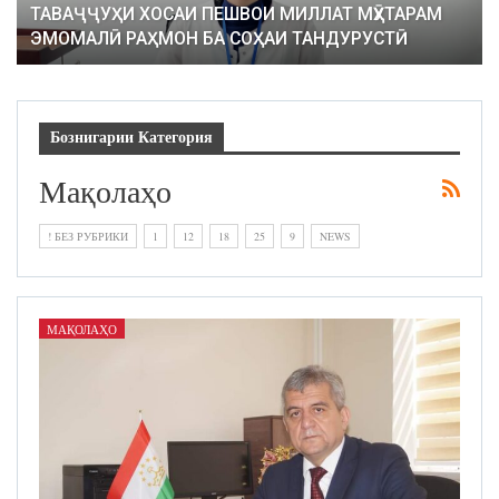
ТАВАҶҶУҲИ ХОСАИ ПЕШВОИ МИЛЛАТ МӮҲТАРАМ
ЭМОМАЛӢ РАҲМОН БА СОҲАИ ТАНДУРУСТӢ
Бознигарии Категория
Мақолаҳо
! БЕЗ РУБРИКИ
1
12
18
25
9
NEWS
МАҚОЛАҲО