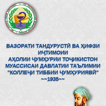
ВАЗОРАТИ ТАНДУРУСТӢ ВА ҲИФЗИ
ИҶТИМОИИ
АҲОЛИИ ҶУМҲУРИИ ТОҶИКИСТОН
МУАССИСАИ ДАВЛАТИИ ТАЪЛИМИИ
"КОЛЛЕҶИ ТИББИИ ҶУМҲУРИЯВӢ"
~~1935~~