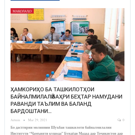
МАҚОЛАҲО
ҲАМКОРИҲО БА ТАШКИЛОТҲОИ
БАЙНАЛМИЛАЛӢ БАҲРИ БЕҲТАР НАМУДАНИ
РАВАНДИ ТАЪЛИМ ВА БАЛАНД
БАРДОШТАНИ…
Admin
Mar 29, 2021
0
Бо дастгирии молиявии Шуъбаи ташкилоти байналмилалии
Институти “Ҷамъияти кушода” Бундёди Мадад дар Тоҷикистон дар