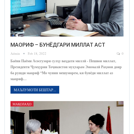
МАОРИФ – БУНЁДГАРИ МИЛЛАТ АСТ
Admin
Feb 18, 2022
0
Баёни Паёми Асосгузори сулҳу ваҳдати миллӣ - Пешвои миллат,
Президенти Ҷумҳурии Тоҷикистон муҳтарам Эмомалӣ Раҳмон доир
ба рушди маориф “Мо чунин мешуморем, ки бунёди миллат аз
маориф…
МАЪЛУМОТИ БЕШТАР...
МАҚОЛАҲО