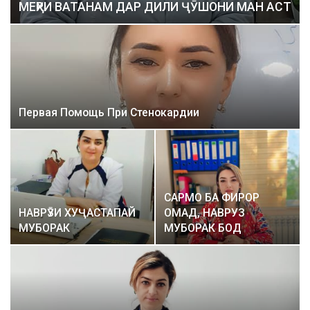
МЕҲРИ ВАТАНАМ ДАР ДИЛИ ҶӮШОНИ МАН АСТ
Первая Помощь При Стенокардии
САРМО БА ФИРОР
НАВРӮЗИ ХУҶАСТАПАЙ
ОМАД, НАВРУЗ
МУБОРАК
МУБОРАК БОД