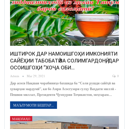
ИШТИРОК ДАР НАМОИШГОҲИ ИМКОНИЯТИ
САЙЁҲИИ ТАБОБАТӢ ВА СОЛИМГАРДОНӢ, ДАР
ОСОИШГОҲИ “ХОҶА ОБИ…
Admin
Mar 29, 2021
0
Дар асоси Нақшаи чорабиниҳо бахшида ба “Соли рушди сайёҳӣ ва
ҳунарҳои мардумӣ”, ки бо Амри Асосгузори сулҳу Ваҳдати миллӣ -
Пешвои миллат, Президенти Ҷумҳурии Тоҷикистон, мeҳтарам…
МАЪЛУМОТИ БЕШТАР...
МАҚОЛАҲО