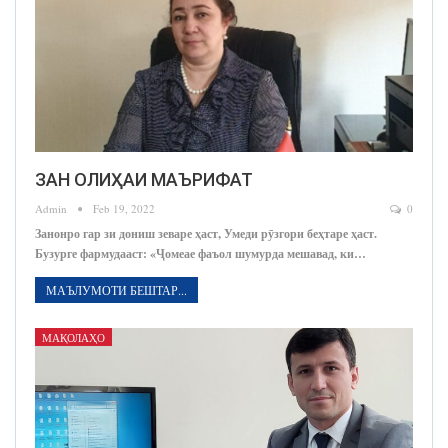
ЗАН ОЛИҲАИ МАЪРИФАТ
Admin
Feb 19, 2022
0
Занонро гар зи дониш зеваре ҳаст, Умеди рӯзгори беҳтаре ҳаст.
Бузурге фармудааст: «Ҷомеае фаъол шумурда мешавад, ки…
МАЪЛУМОТИ БЕШТАР...
МАҚОЛАҲО