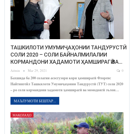
ТАШКИЛОТИ УМУМИҶАҲОНИИ ТАНДУРУСТӢ
СОЛИ 2020 – СОЛИ БАЙНАЛМИЛАЛИИ
КОРМАНДОНИ ХАДАМОТИ ҲАМШИРАГӢ ВА…
Admin
Mar 29, 2021
0
Бахшида ба 200 солагии асосгузори кори ҳамширагӣ Флоренс
Найтингейл Ташкилоти Умумиҷаҳонии Тандурустӣ (ТУТ) соли 2020
– ро соли кормандони хадамоти ҳамширагӣ ва момодоягӣ эълон…
МАЪЛУМОТИ БЕШТАР...
МАҚОЛАҲО