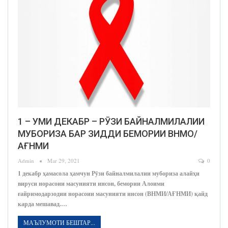
1 – УМИ ДЕКАБР – РӮЗИ БАЙНАЛМИЛАЛИИ
МУБОРИЗА БАР ЗИДДИ БЕМОРИИ ВНМО/
АҒНМИ
Admin
Mar 29, 2021
0
1 декабр ҳамасола ҳамчун Рӯзи байналмилалии мубориза алайҳи
вируси норасоии масунияти инсон, бемории Алоими
ғайримодарзодии норасоии масунияти инсон (ВНМИ/АҒНМИ) қайд
карда мешавад.…
МАЪЛУМОТИ БЕШТАР...