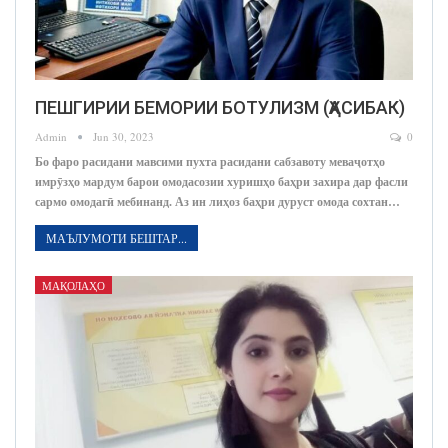
ПЕШГИРИИ БЕМОРИИ БОТУЛИЗМ (ҲАСИБАК)
Admin
Jun 30, 2023
0
Бо фаро расидани мавсими пухта расидани сабзавоту меваҷотҳо
имрӯзҳо мардум барои омодасозии хуришҳо баҳри захира дар фасли
сармо омодагӣ мебинанд. Аз ин лиҳоз баҳри дуруст омода сохтан…
МАЪЛУМОТИ БЕШТАР...
МАҚОЛАҲО