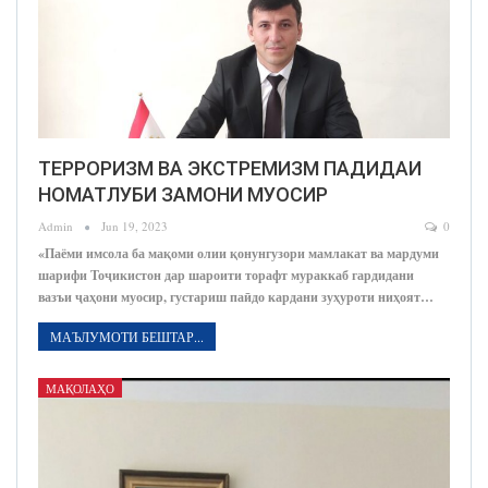
ТЕРРОРИЗМ ВА ЭКСТРЕМИЗМ ПАДИДАИ
НОМАТЛУБИ ЗАМОНИ МУОСИР
Admin
Jun 19, 2023
0
«Паёми имсола ба мақоми олии қонунгузори мамлакат ва мардуми
шарифи Тоҷикистон дар шароити торафт мураккаб гардидани
вазъи ҷаҳони муосир, густариш паӣдо кардани зуҳуроти ниҳоят…
МАЪЛУМОТИ БЕШТАР...
МАҚОЛАҲО