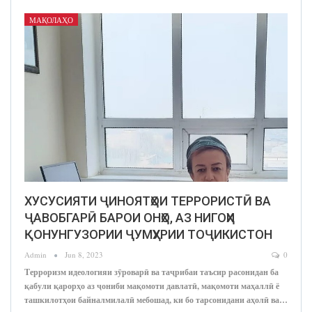
МАҚОЛАҲО
ХУСУСИЯТИ ҶИНОЯТҲОИ ТЕРРОРИСТӢ ВА
ҶАВОБГАРӢ БАРОИ ОНҲО, АЗ НИГОҲИ
ҚОНУНГУЗОРИИ ҶУМҲУРИИ ТОҶИКИСТОН
Admin
Jun 8, 2023
0
Терроризм идеологияи зӯроварӣ ва таҷрибаи таъсир расонидан ба
қабули қарорҳо аз ҷониби мақомоти давлатӣ, мақомоти маҳаллӣ ё
ташкилотҳои байналмилалӣ мебошад, ки бо тарсонидани аҳолӣ ва…