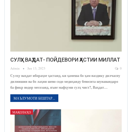
СУЛҲУ ВАҲДАТ- ПОЙДЕВОРИ ҲАСТИИ МИЛЛАТ
Admin
Jun 13, 2023
0
Сулҳу ваҳдат ибораҳое ҳастанд, ки ҳамеша бо ҳам наздику дилчаспу
дилнишин ва бо лаҳни шево содо медиҳанду бевосита шунавандаро
ба фикр водор месозанд, яъне мафҳуми сулҳ чист?, Ваҳдат…
МАЪЛУМОТИ БЕШТАР...
МАҚОЛАҲО