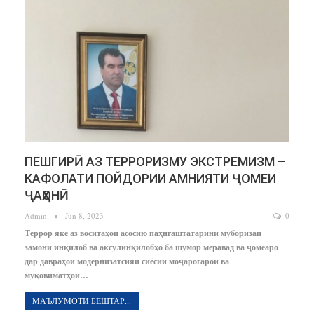
ПЕШГИРӢ АЗ ТЕРРОРИЗМУ ЭКСТРЕМИЗМ –
КАФОЛАТИ ПОЙДОРИИ АМНИЯТИ ҶОМЕИ
ҶАҲОНӢ
Admin
Jun 8, 2023
0
Террор яке аз воситаҳои асосию паҳнгаштатарини муборизаи
замони инқилоб ва аксулинқилобҳо ба шумор меравад ва ҷомеаро
дар давраҳои модернизатсияи сиёсии моҷарогароӣ ва
муқовиматҳои…
МАЪЛУМОТИ БЕШТАР...