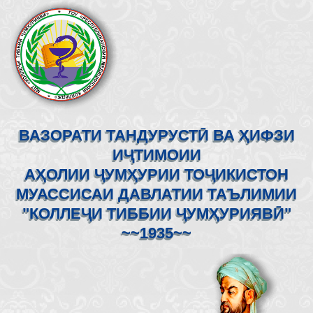
ВАЗОРАТИ ТАНДУРУСТӢ ВА ҲИФЗИ
ИҶТИМОИИ
АҲОЛИИ ҶУМҲУРИИ ТОҶИКИСТОН
МУАССИСАИ ДАВЛАТИИ ТАЪЛИМИИ
"КОЛЛЕҶИ ТИББИИ ҶУМҲУРИЯВӢ"
~~1935~~