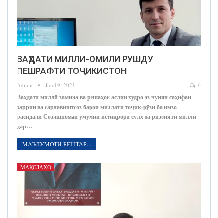
ВАҲДАТИ МИЛЛӢ-ОМИЛИ РУШДУ
ПЕШРАФТИ ТОҶИКИСТОН
Admin
Jun 19, 2023
0
Ваҳдати миллӣ замина ва решаҳои аслии худро аз чунин саҳифаи
заррин ва сарнавиштсоз барои миллати тоҷик-рӯзи ба имзо
расидани Созишномаи умумии истиқрори сулҳ ва ризоияти миллӣ
дар…
МАЪЛУМОТИ БЕШТАР...
МАҚОЛАҲО