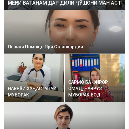
МЕҲРИ ВАТАНАМ ДАР ДИЛИ ҶӮШОНИ МАН АСТ
Первая Помощь При Стенокардии
САРМО БА ФИРОР
НАВРӮЗИ ХУҶАСТАПАЙ
ОМАД, НАВРУЗ
МУБОРАК
МУБОРАК БОД