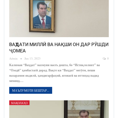
ВАҲДАТИ МИЛЛӢ ВА НАҚШИ ОН ДАР РӮШДИ
ҶОМЕА
Admin
Jun 13, 2023
0
Калимаи “Ваҳдат” мазмуни васеъ дошта, бо “Истиқлолият” ва
“Озодӣ” ҳамбастагӣ дорад. Вақте ки “Ваҳдат” мегӯем, пеши
назарамон якдилӣ, ҳамдигарфаҳмӣ, ягонагӣ ва иттиҳод падид
меоянд.…
МАЪЛУМОТИ БЕШТАР...
МАҚОЛАҲО