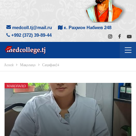
medcoll.tj@mail.ru
к. Раҳмон Набиев 248
+992 (372) 39-89-44
Асосӣ
Мақолаҳо
Саҳифаи24
МАҚОЛАҲО