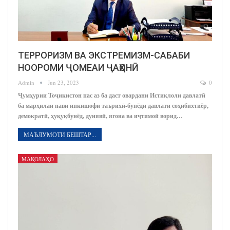
ТЕРРОРИЗМ ВА ЭКСТРЕМИЗМ-САБАБИ
НООРОМИ ҶОМЕАИ ҶАҲОНӢ
Admin
Jun 23, 2023
0
Ҷумҳурии Тоҷикистон пас аз ба даст овардани Истиқлоли давлатӣ
ба марҳилаи нави инкишофи таърихӣ-бунёди давлати соҳибихтиёр,
демократӣ, ҳуқуқбунёд, дунявӣ, ягона ва иҷтимоӣ ворид…
МАЪЛУМОТИ БЕШТАР...
МАҚОЛАҲО