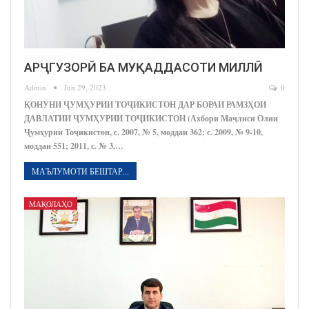
АРҶГУЗОРӢ БА МУҚАДДАСОТИ МИЛЛӢ
Admin
Jun 29, 2023
0
ҚОНУНИ ҶУМҲУРИИ ТОҶИКИСТОН ДАР БОРАИ РАМЗҲОИ
ДАВЛАТИИ ҶУМҲУРИИ ТОҶИКИСТОН (Ахбори Маҷлиси Олии
Ҷумҳурии Тоҷикистон, с. 2007, № 5, моддаи 362; с. 2009, № 9-10,
моддаи 551; 2011, с. № 3,…
МАЪЛУМОТИ БЕШТАР...
МАҚОЛАҲО