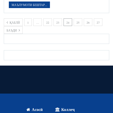
МАЪЛУМОТИ БЕШТАР...
ҚАБЛӢ
1
…
22
23
24
25
26
27
БАЪДИ
Асосӣ
Коллеҷ