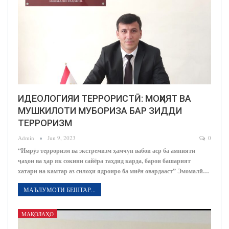
ИДЕОЛОГИЯИ ТЕРРОРИСТӢ: МОҲИЯТ ВА
МУШКИЛОТИ МУБОРИЗА БАР ЗИДДИ
ТЕРРОРИЗМ
Admin
Jun 9, 2023
0
“Имрӯз терроризм ва экстремизм ҳамчун вабои аср ба амнияти
ҷаҳон ва ҳар як сокини сайёра таҳдид карда, барои башарият
хатари на камтар аз силоҳи ядроиро ба миён овардааст” Эмомалӣ…
МАЪЛУМОТИ БЕШТАР...
МАҚОЛАҲО