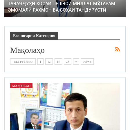
ТАВАҶҶУҲИ ХОСАИ ПЕШВОИ МИЛЛАТ МӮҲТАРАМ
ЭМОМАЛӢ РАҲМОН БА СОҲАИ ТАНДУРУСТӢ
Бознигарии Категория
Мақолаҳо
! БЕЗ РУБРИКИ
1
12
18
25
9
NEWS
МАҚОЛАҲО